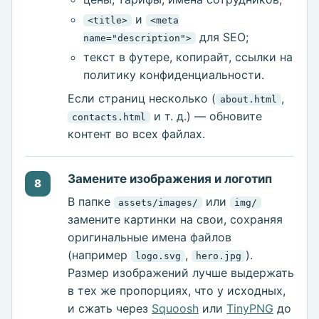
и
<title>
<meta
для SEO;
name="description">
текст в футере, копирайт, ссылки на
политику конфиденциальности.
Если страниц несколько (
,
about.html
и т. д.) — обновите
contacts.html
контент во всех файлах.
Замените изображения и логотип
8
В папке
или
assets/images/
img/
замените картинки на свои, сохраняя
оригинальные имена файлов
(например
,
).
logo.svg
hero.jpg
Размер изображений лучше выдержать
в тех же пропорциях, что у исходных,
и сжать через
Squoosh
или
TinyPNG
до