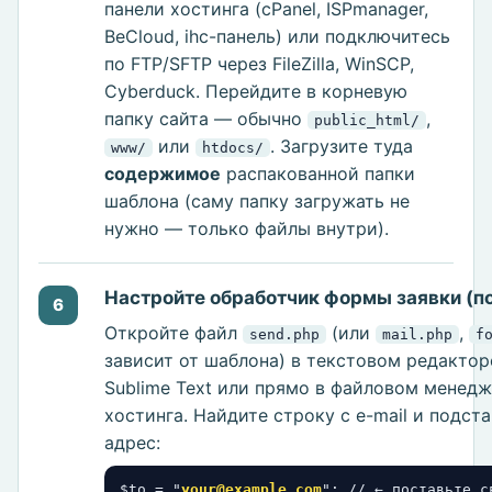
панели хостинга (cPanel, ISPmanager,
BeCloud, ihc-панель) или подключитесь
по FTP/SFTP через FileZilla, WinSCP,
Cyberduck. Перейдите в корневую
папку сайта — обычно
,
public_html/
или
. Загрузите туда
www/
htdocs/
содержимое
распакованной папки
шаблона (саму папку загружать не
нужно — только файлы внутри).
Настройте обработчик формы заявки (п
6
Откройте файл
(или
,
send.php
mail.php
f
зависит от шаблона) в текстовом редактор
Sublime Text или прямо в файловом менед
хостинга. Найдите строку с e-mail и подст
адрес:
$to = "
your@example.com
"; // ← поставьте св