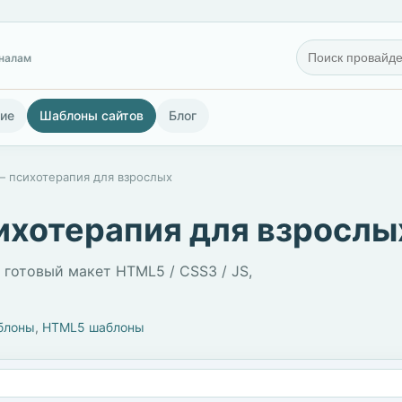
гналам
ие
Шаблоны сайтов
Блог
— психотерапия для взрослых
ихотерапия для взрослы
 готовый макет HTML5 / CSS3 / JS,
блоны
,
HTML5 шаблоны