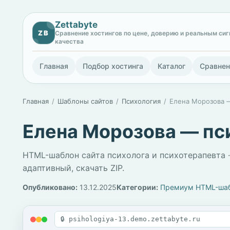
Zettabyte
ZB
Сравнение хостингов по цене, доверию и реальным си
качества
Главная
Подбор хостинга
Каталог
Сравнен
Главная
Шаблоны сайтов
Психология
Елена Морозова 
Елена Морозова — пс
HTML-шаблон сайта психолога и психотерапевта ·
адаптивный, скачать ZIP.
Опубликовано:
13.12.2025
Категории:
Премиум HTML-ша
🔒 psihologiya-13.demo.zettabyte.ru