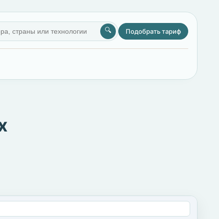
🔍
Подобрать тариф
х