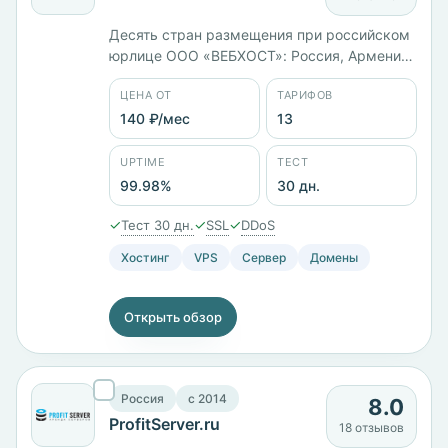
Десять стран размещения при российском
юрлице ООО «ВЕБХОСТ»: Россия, Армения,
Молдова, Турция, Израиль, Гонконг,
ЦЕНА ОТ
ТАРИФОВ
Германия, Франция, Нидерланды и США.
Тринадцать тарифов от 140 ₽/мес, VDS в
140 ₽/мес
13
Молдове — от 428 ₽/мес за 2 ГБ памяти до
2213 ₽/мес за 6 ядер и 8 ГБ. Возврат
UPTIME
ТЕСТ
средств и 30 дней теста.
99.98%
30 дн.
✓
✓
✓
Тест 30 дн.
SSL
DDoS
Хостинг
VPS
Сервер
Домены
Открыть обзор
Россия
c 2014
8.0
ProfitServer.ru
18 отзывов