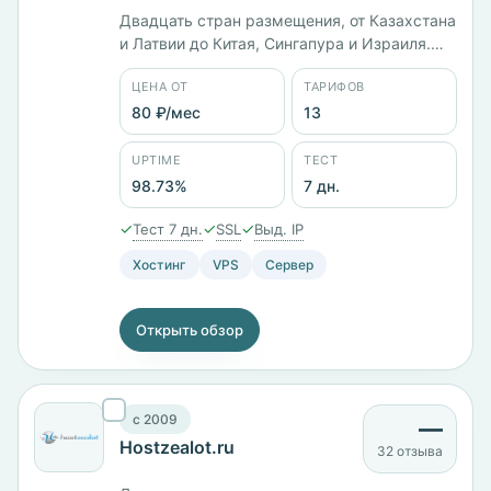
Двадцать стран размещения, от Казахстана
и Латвии до Китая, Сингапура и Израиля.
Юрлицо ООО «ИТК», работает с 2014 года.
ЦЕНА ОТ
ТАРИФОВ
Тринадцать тарифов от 80 ₽/мес: KVM-1 с 1
ГБ памяти стоит 990 ₽/мес, старший KVM-
80 ₽/мес
13
12 с 64 ГБ и диском на 500 ГБ — 27 600 ₽/
мес. Панель ISPmanager, заявленный uptime
UPTIME
ТЕСТ
98,73%.
98.73%
7 дн.
✓
✓
✓
Тест 7 дн.
SSL
Выд. IP
Хостинг
VPS
Сервер
Открыть обзор
c 2009
—
Hostzealot.ru
32 отзыва