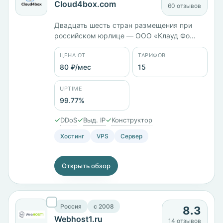
Cloud4box.com
60 отзывов
Двадцать шесть стран размещения при
российском юрлице — ООО «Клауд Фо
Бокс». Тарифы различаются типом диска:
ЦЕНА ОТ
ТАРИФОВ
VPS на HDD с Ceph стоит 381 ₽/мес, на SSD
— 651 ₽/мес, на NVMe — 838 ₽/мес при
80 ₽/мес
15
одинаковых 2 ГБ памяти. Всего 15 тарифов
от 80 ₽/мес, оплата картой МИР, через СБП
UPTIME
или Сбербанк Онлайн.
99.77%
✓
✓
✓
DDoS
Выд. IP
Конструктор
Хостинг
VPS
Сервер
Открыть обзор
Россия
c 2008
8.3
Webhost1.ru
14 отзывов