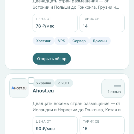
Двенадцать стран размещения — от
Эстонии и Польши до Гонконга, Грузии и
Израиля. Линейка KVM-HDD размечена по
ЦЕНА ОТ
ТАРИФОВ
объёму памяти: от 1 ГБ с 3 ядрами и
диском на 40 ГБ до 16 ГБ с 6 ядрами и
78 ₽/мес
14
диском на 400 ГБ. Четырнадцать тарифов
от 78 ₽/мес, оплата картой, Apple Pay или
Хостинг
VPS
Сервер
Домены
биткоином.
Открыть обзор
Украина
c 2011
—
Ahost.eu
1 отзыв
Двадцать восемь стран размещения — от
Исландии и Норвегии до Гонконга, Китая и
Японии. Компания работает с 2011 года, 15
ЦЕНА ОТ
ТАРИФОВ
тарифов от 90 ₽/мес; российская версия
KVM ADVANCED с 6 ядрами и 8 ГБ памяти
90 ₽/мес
15