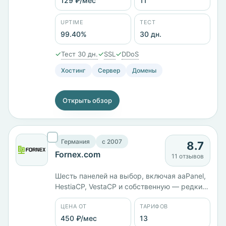
129 ₽/мес. Серверы только в России,
129 ₽/мес
11
панели — DirectAdmin и собственная.
Тестовый период 30 дней, заявленный
UPTIME
ТЕСТ
uptime 99,40%. С 2005 года.
99.40%
30 дн.
✓
✓
✓
Тест 30 дн.
SSL
DDoS
Хостинг
Сервер
Домены
Открыть обзор
Германия
c 2007
8.7
Fornex.com
11 отзывов
Шесть панелей на выбор, включая aaPanel,
HestiaCP, VestaCP и собственную — редкий
разброс. Работает с 2007 года, юрлицо
ЦЕНА ОТ
ТАРИФОВ
российское, ИП Лавков. Площадки в
восьми странах, 13 тарифов от 450 ₽/мес,
450 ₽/мес
13