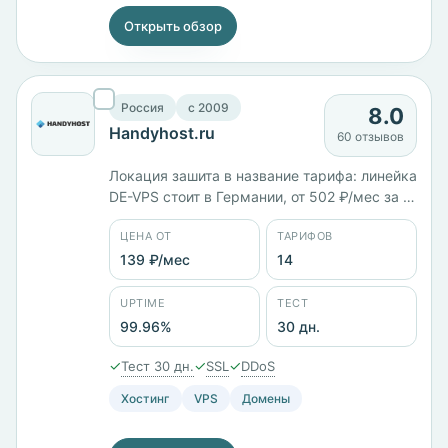
Открыть обзор
Россия
c 2009
8.0
Handyhost.ru
60 отзывов
Локация зашита в название тарифа: линейка
DE-VPS стоит в Германии, от 502 ₽/мес за 1
ГБ памяти до 1624 ₽/мес за 3 ядра и 4 ГБ.
ЦЕНА ОТ
ТАРИФОВ
Всего 14 тарифов от 139 ₽/мес, площадки в
России, Германии и Финляндии. Юрлицо
139 ₽/мес
14
ООО «Хенди Хост», панели ISPmanager и
VMmanager. Заявленный uptime 99,96%,
UPTIME
ТЕСТ
тест 30 дней.
99.96%
30 дн.
✓
✓
✓
Тест 30 дн.
SSL
DDoS
Хостинг
VPS
Домены