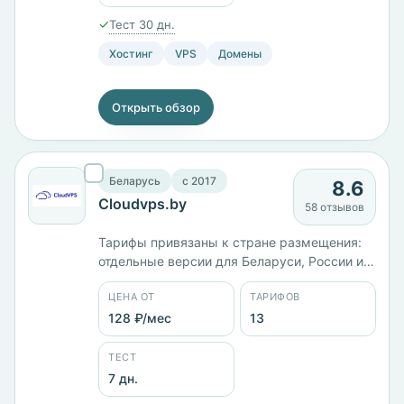
✓
Тест 30 дн.
Хостинг
VPS
Домены
Открыть обзор
Беларусь
c 2017
8.6
Cloudvps.by
58 отзывов
Тарифы привязаны к стране размещения:
отдельные версии для Беларуси, России и
Казахстана, плюс сборка Lite Bitrix под 1С-
ЦЕНА ОТ
ТАРИФОВ
Битрикс. Работает с 2017 года, юрлицо —
ООО «Единые Решения». Тринадцать
128 ₽/мес
13
тарифов от 128 ₽/мес, шесть локаций,
панели ISPmanager и WHMCS. Оплата
ТЕСТ
картой МИР или по безналичному расчёту,
7 дн.
тест 7 дней.