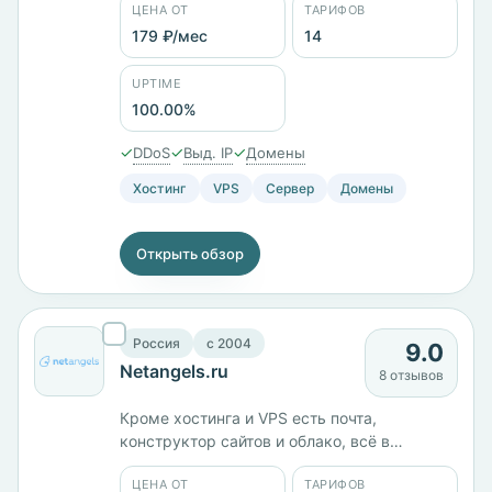
ЦЕНА ОТ
ТАРИФОВ
KVM-12 с 6 ядрами и 12 ГБ памяти за 3465
₽/мес, всего 14 тарифов, минимум — 179 ₽/
179 ₽/мес
14
мес. Серверы в России и Нидерландах.
Юрлицо ООО «МакХост», работает с 2004
UPTIME
года.
100.00%
✓
✓
✓
DDoS
Выд. IP
Домены
Хостинг
VPS
Сервер
Домены
Открыть обзор
Россия
c 2004
9.0
Netangels.ru
8 отзывов
Кроме хостинга и VPS есть почта,
конструктор сайтов и облако, всё в
собственной панели. Семь тарифов от 124
ЦЕНА ОТ
ТАРИФОВ
₽/мес, серверы в России, юрлицо — ООО