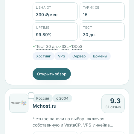
домены и почта. В каталоге 15 тарифов от
ЦЕНА ОТ
ТАРИФОВ
330 ₽/мес, площадки в России, Казахстане
и Латвии. Юрлицо — ООО «Бегет»,
330 ₽/мес
15
компания на рынке с 2007 года. Тестовый
период 30 дней, заявленный uptime 99,89%.
UPTIME
ТЕСТ
99.89%
30 дн.
✓
✓
✓
Тест 30 дн.
SSL
DDoS
Хостинг
VPS
Сервер
Домены
Открыть обзор
Россия
c 2004
9.3
Mchost.ru
31 отзыв
Четыре панели на выбор, включая
собственную и VestaCP. VPS-линейка
построена на KVM: от KVM-1 за 417 ₽/мес до