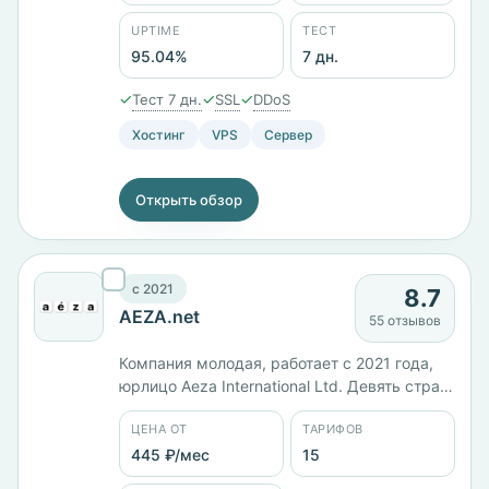
есть отдельная линейка VPS на ARM.
Тестовый период 7 дней, предусмотрен
UPTIME
ТЕСТ
возврат средств. Заявленный uptime —
95.04%
7 дн.
95,04%.
✓
✓
✓
Тест 7 дн.
SSL
DDoS
Хостинг
VPS
Сервер
Открыть обзор
c 2021
8.7
AEZA.net
55 отзывов
Компания молодая, работает с 2021 года,
юрлицо Aeza International Ltd. Девять стран
размещения: Россия, Германия,
ЦЕНА ОТ
ТАРИФОВ
Нидерланды, Финляндия, Франция, Швеция,
Австрия, Великобритания и США.
445 ₽/мес
15
Пятнадцать тарифов от 444 ₽/мес, панель