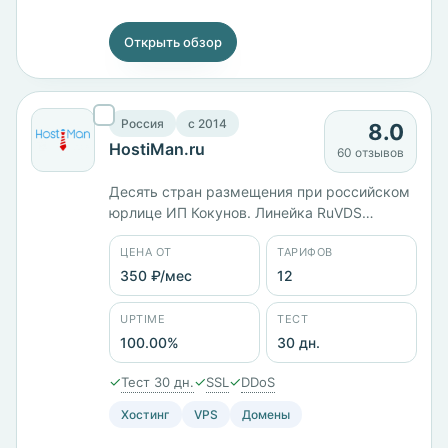
Открыть обзор
Россия
c 2014
8.0
HostiMan.ru
60 отзывов
Десять стран размещения при российском
юрлице ИП Кокунов. Линейка RuVDS
считается по ядрам: 1 ядро и 1 ГБ памяти
ЦЕНА ОТ
ТАРИФОВ
стоят 416 ₽/мес, 3 ядра и 4 ГБ — 1666 ₽/
мес, 4 ядра и 8 ГБ — 2500 ₽/мес.
350 ₽/мес
12
Двенадцать тарифов от 350 ₽/мес, панели
cPanel, HestiaCP и ISPmanager. Заявленный
UPTIME
ТЕСТ
uptime 100%, тест 30 дней.
100.00%
30 дн.
✓
✓
✓
Тест 30 дн.
SSL
DDoS
Хостинг
VPS
Домены