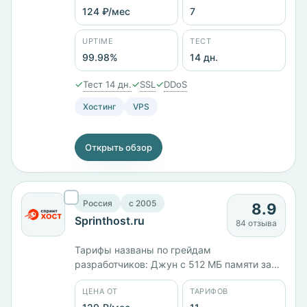
«Интернет-Про». Заявленный uptime
124 ₽/мес
7
99,98%, тестовый период 14 дней,
предусмотрен возврат средств. Компания
UPTIME
ТЕСТ
работает с 2004 года.
99.98%
14 дн.
✓
✓
✓
Тест 14 дн.
SSL
DDoS
Хостинг
VPS
Открыть обзор
Россия
c 2005
8.9
Sprinthost.ru
84 отзыва
Тарифы названы по грейдам
разработчиков: Джун с 512 МБ памяти за
130 ₽/мес, Мидл с 2 ГБ — за 790 ₽/мес. В
ЦЕНА ОТ
ТАРИФОВ
каталоге 11 тарифов, самый дешёвый стоит