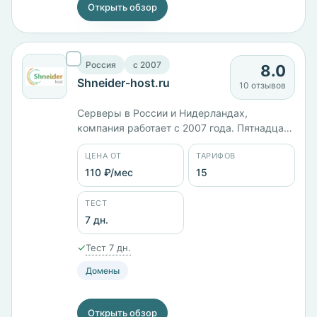
Открыть обзор
Россия
c 2007
8.0
Shneider-host.ru
10 отзывов
Серверы в России и Нидерландах,
компания работает с 2007 года. Пятнадцать
тарифов от 110 ₽/мес: виртуальный хостинг,
ЦЕНА ОТ
ТАРИФОВ
VPS и выделенные машины. VPS на OpenVZ
идут от 264 ₽/мес за 1 ГБ памяти до 921 ₽/
110 ₽/мес
15
мес за 4 ядра и 8 ГБ, конфигурация на KVM
с 4 ГБ стоит 1210 ₽/мес. Панели cPanel и
ТЕСТ
ISPmanager.
7 дн.
✓
Тест 7 дн.
Домены
Открыть обзор