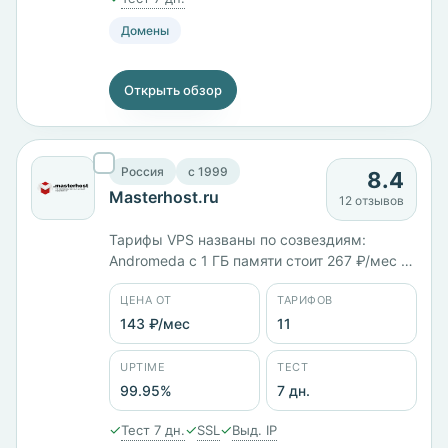
Домены
Открыть обзор
Россия
c 1999
8.4
Masterhost.ru
12 отзывов
Тарифы VPS названы по созвездиям:
Andromeda с 1 ГБ памяти стоит 267 ₽/мес на
KVM, Cassiopeia с 2 ГБ — 445 ₽/мес, DELTA
ЦЕНА ОТ
ТАРИФОВ
на Hyper-V с 2 ядрами и 4 ГБ — 960 ₽/мес.
Работает с 1999 года, юрлицо ООО
143 ₽/мес
11
«МАСТЕРХОСТ», серверы в России. Панель
собственная, заявленный uptime 99,95%.
UPTIME
ТЕСТ
99.95%
7 дн.
✓
✓
✓
Тест 7 дн.
SSL
Выд. IP