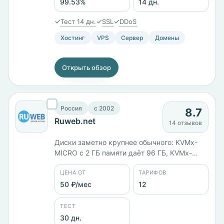
99.53%
14 дн.
✓
✓
✓
Тест 14 дн.
SSL
DDoS
Хостинг
VPS
Сервер
Домены
Открыть обзор
Россия
c 2002
8.7
Ruweb.net
14 отзывов
Диски заметно крупнее обычного: KVMx-
MICRO с 2 ГБ памяти даёт 96 ГБ, KVMx-
LIGHT с 8 ГБ — 340 ГБ за 849 ₽/мес. Всего
ЦЕНА ОТ
ТАРИФОВ
12 тарифов, минимальная цена 50 ₽/мес,
серверы в России и США. Панели
50 ₽/мес
12
DirectAdmin и ISPmanager, оплата картой
МИР, ЮMoney или WebMoney. Тестовый
ТЕСТ
период — 30 дней.
30 дн.