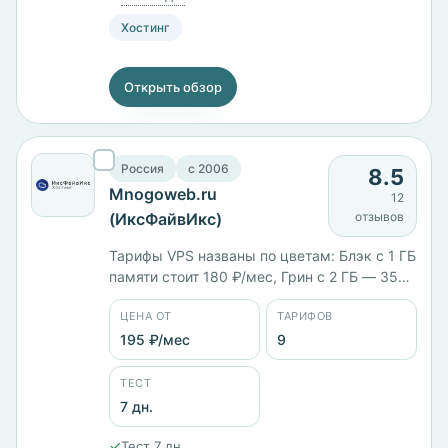
Хостинг
Открыть обзор
Россия
c 2006
8.5
Mnogoweb.ru
12
(ИксФайвИкс)
отзывов
Тарифы VPS названы по цветам: Блэк с 1 ГБ
памяти стоит 180 ₽/мес, Грин с 2 ГБ — 350
₽/мес, Рэд с диском вдвое больше — 550
ЦЕНА ОТ
ТАРИФОВ
₽/мес. Всего девять тарифов от 195 ₽/мес,
серверы в России, Германии, Нидерландах,
195 ₽/мес
9
Франции, Сингапуре и США. Панели
DirectAdmin, FASTPANEL и ISPmanager, тест
ТЕСТ
7 дней.
7 дн.
✓
Тест 7 дн.