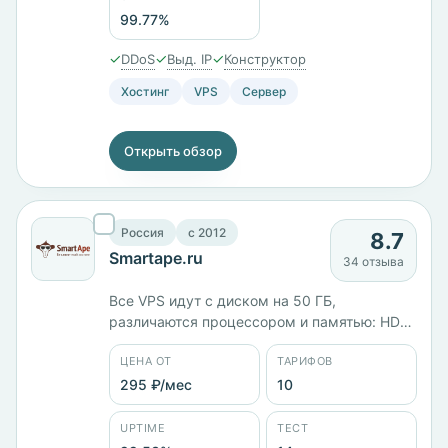
или Сбербанк Онлайн.
99.77%
✓
✓
✓
DDoS
Выд. IP
Конструктор
Хостинг
VPS
Сервер
Открыть обзор
Россия
c 2012
8.7
Smartape.ru
34 отзыва
Все VPS идут с диском на 50 ГБ,
различаются процессором и памятью: HDD
S1 с 2 ядрами и 1 ГБ стоит 240 ₽/мес на
ЦЕНА ОТ
ТАРИФОВ
KVM, HDD S16 с 12 ядрами и 16 ГБ — 1605
₽/мес, Windows-версия того же тарифа
295 ₽/мес
10
дороже на 1080 ₽. Серверы в России и
Чехии, панель ISPmanager. Юрлицо — ООО
UPTIME
ТЕСТ
«Смарт Эйп».