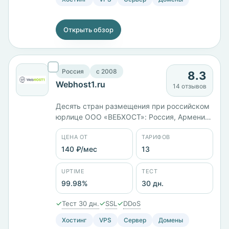
Открыть обзор
Россия
c 2008
8.3
Webhost1.ru
14 отзывов
Десять стран размещения при российском
юрлице ООО «ВЕБХОСТ»: Россия, Армения,
Молдова, Турция, Израиль, Гонконг,
ЦЕНА ОТ
ТАРИФОВ
Германия, Франция, Нидерланды и США.
Тринадцать тарифов от 140 ₽/мес, VDS в
140 ₽/мес
13
Молдове — от 428 ₽/мес за 2 ГБ памяти до
2213 ₽/мес за 6 ядер и 8 ГБ. Возврат
UPTIME
ТЕСТ
средств и 30 дней теста.
99.98%
30 дн.
✓
✓
✓
Тест 30 дн.
SSL
DDoS
Хостинг
VPS
Сервер
Домены