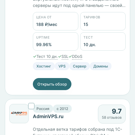
серверы идут под одной панелью — своей
или ISPmanager. Компания работает с 2006
ЦЕНА ОТ
ТАРИФОВ
года, юрлицо российское, ООО «ТаймВэб».
В каталоге 15 тарифов, стартовый Cloud 15
188 ₽/мес
15
стоит 188 ₽/мес. Площадки в России,
Казахстане, Нидерландах, Германии и
UPTIME
ТЕСТ
Польше, заявленный uptime 99,96%.
99.96%
10 дн.
Тестовый период — 10 дней.
✓
✓
✓
Тест 10 дн.
SSL
DDoS
Хостинг
VPS
Сервер
Домены
Открыть обзор
Россия
c 2012
9.7
AdminVPS.ru
58 отзывов
Отдельная ветка тарифов собрана под 1С-