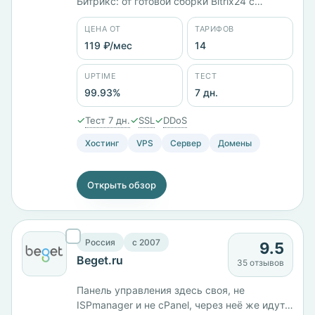
Битрикс: от готовой сборки Bitrix24 с
интернет-магазином и CRM за 1529 ₽/мес
ЦЕНА ОТ
ТАРИФОВ
до Lite 1С-Битрикс за 449 ₽/мес. Всего 14
тарифов, минимальная цена в каталоге —
119 ₽/мес
14
119 ₽/мес. Шесть стран размещения:
Россия, Казахстан, Беларусь, Германия,
UPTIME
ТЕСТ
Нидерланды, Финляндия. Панели на выбор
99.93%
7 дн.
— ISPmanager, Plesk, WHMCS. Тест 7 дней,
заявленный uptime 99,93%.
✓
✓
✓
Тест 7 дн.
SSL
DDoS
Хостинг
VPS
Сервер
Домены
Открыть обзор
Россия
c 2007
9.5
Beget.ru
35 отзывов
Панель управления здесь своя, не
ISPmanager и не cPanel, через неё же идут