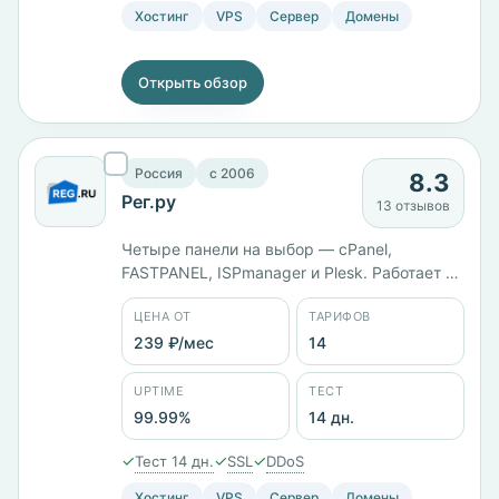
Хостинг
VPS
Сервер
Домены
Открыть обзор
Россия
c 2006
8.3
Рег.ру
13 отзывов
Четыре панели на выбор — cPanel,
FASTPANEL, ISPmanager и Plesk. Работает с
2006 года, юрлицо ООО «РЕГ.РУ», серверы
ЦЕНА ОТ
ТАРИФОВ
в России. Четырнадцать тарифов от 239 ₽/
мес; линейка DDC размечена по ресурсам:
239 ₽/мес
14
1 ядро и 1 ГБ памяти стоят 977 ₽/мес, 16
ядер и 16 ГБ — 16 686 ₽/мес. Заявленный
UPTIME
ТЕСТ
uptime 99,99%.
99.99%
14 дн.
✓
✓
✓
Тест 14 дн.
SSL
DDoS
Хостинг
VPS
Сервер
Домены