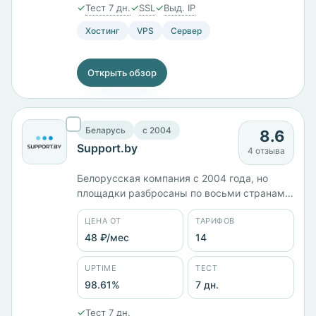
✓
✓
✓
Тест 7 дн.
SSL
Выд. IP
Хостинг
VPS
Сервер
Открыть обзор
Беларусь
c 2004
8.6
Support.by
4 отзыва
Белорусская компания с 2004 года, но
площадки разбросаны по восьми странам
— Беларусь, Россия, Польша, Германия,
ЦЕНА ОТ
ТАРИФОВ
Австрия, Франция, Канада и Сингапур.
Четырнадцать тарифов от 47 ₽/мес, VDS BY
48 ₽/мес
14
M с 2 ГБ памяти стоит 652 ₽/мес, 3XL с 6
ядрами и 12 ГБ — 3383 ₽/мес. Панели
UPTIME
ТЕСТ
cPanel, ISPmanager, Plesk. Заявленный
98.61%
7 дн.
uptime 98,61%.
✓
Тест 7 дн.