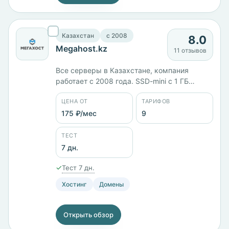
Казахстан
c 2008
8.0
Megahost.kz
11 отзывов
Все серверы в Казахстане, компания
работает с 2008 года. SSD-mini с 1 ГБ
памяти стоит 467 ₽/мес, SSD-2 с 2 ядрами и
ЦЕНА ОТ
ТАРИФОВ
2 ГБ — 1038 ₽/мес, облачные конфигурации
крупнее: 12 ядер и 12 ГБ — 7043 ₽/мес, 16
175 ₽/мес
9
ядер и 16 ГБ — 8765 ₽/мес. Девять
тарифов, панели cPanel, ISPmanager и Plesk.
ТЕСТ
7 дн.
✓
Тест 7 дн.
Хостинг
Домены
Открыть обзор