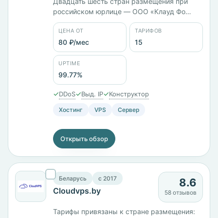
Двадцать шесть стран размещения при
российском юрлице — ООО «Клауд Фо
Бокс». Тарифы различаются типом диска:
ЦЕНА ОТ
ТАРИФОВ
VPS на HDD с Ceph стоит 381 ₽/мес, на SSD
— 651 ₽/мес, на NVMe — 838 ₽/мес при
80 ₽/мес
15
одинаковых 2 ГБ памяти. Всего 15 тарифов
от 80 ₽/мес, оплата картой МИР, через СБП
UPTIME
или Сбербанк Онлайн.
99.77%
✓
✓
✓
DDoS
Выд. IP
Конструктор
Хостинг
VPS
Сервер
Открыть обзор
Беларусь
c 2017
8.6
Cloudvps.by
58 отзывов
Тарифы привязаны к стране размещения: