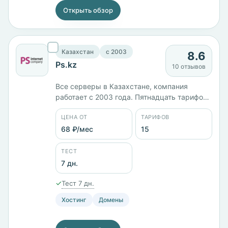
Открыть обзор
Казахстан
c 2003
8.6
Ps.kz
10 отзывов
Все серверы в Казахстане, компания
работает с 2003 года. Пятнадцать тарифов
от 68 ₽/мес: виртуальный хостинг, VPS и
ЦЕНА ОТ
ТАРИФОВ
выделенные машины. Линейка Basic
удваивается на каждом шаге — от 551 ₽/
68 ₽/мес
15
мес за 1 ядро и 1 ГБ до 4265 ₽/мес за 4
ядра и 8 ГБ. Отдельно идёт облачный VPS
ТЕСТ
за 5447 ₽/мес. Панель Plesk.
7 дн.
✓
Тест 7 дн.
Хостинг
Домены