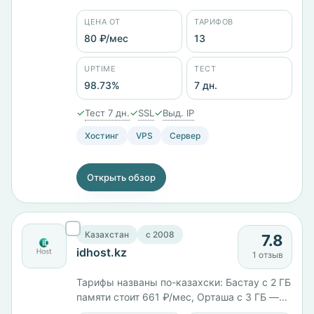
Юрлицо ООО «ИТК», работает с 2014 года.
ЦЕНА ОТ
ТАРИФОВ
Тринадцать тарифов от 80 ₽/мес: KVM-1 с 1
ГБ памяти стоит 990 ₽/мес, старший KVM-
80 ₽/мес
13
12 с 64 ГБ и диском на 500 ГБ — 27 600 ₽/
мес. Панель ISPmanager, заявленный uptime
UPTIME
ТЕСТ
98,73%.
98.73%
7 дн.
✓
✓
✓
Тест 7 дн.
SSL
Выд. IP
Хостинг
VPS
Сервер
Открыть обзор
Казахстан
c 2008
7.8
idhost.kz
1 отзыв
Тарифы названы по-казахски: Бастау с 2 ГБ
памяти стоит 661 ₽/мес, Орташа с 3 ГБ —
1101 ₽/мес, Онтайлы с 4 ГБ — 1411 ₽/мес,