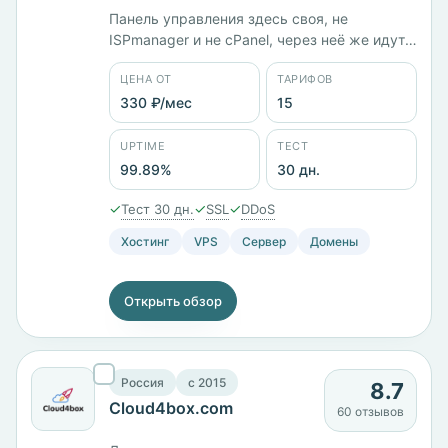
Панель управления здесь своя, не
ISPmanager и не cPanel, через неё же идут
домены и почта. В каталоге 15 тарифов от
ЦЕНА ОТ
ТАРИФОВ
330 ₽/мес, площадки в России, Казахстане
и Латвии. Юрлицо — ООО «Бегет»,
330 ₽/мес
15
компания на рынке с 2007 года. Тестовый
период 30 дней, заявленный uptime 99,89%.
UPTIME
ТЕСТ
99.89%
30 дн.
✓
✓
✓
Тест 30 дн.
SSL
DDoS
Хостинг
VPS
Сервер
Домены
Открыть обзор
Россия
c 2015
8.7
Cloud4box.com
60 отзывов