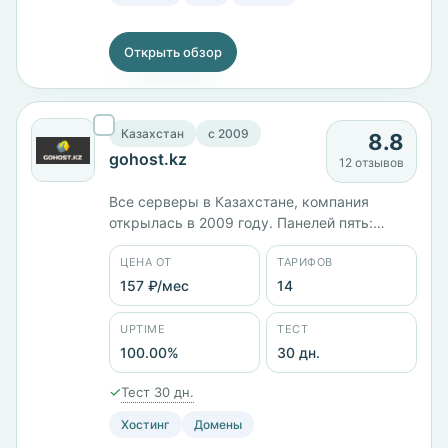
Открыть обзор
Казахстан
c 2009
8.8
gohost.kz
12 отзывов
Все серверы в Казахстане, компания
открылась в 2009 году. Панелей пять:
DirectAdmin, FASTPANEL, ISPmanager, Plesk,
ЦЕНА ОТ
ТАРИФОВ
VestaCP. В каталоге 14 тарифов от 156 ₽/
мес, облачные VPS разбиты по размеру
157 ₽/мес
14
диска — SSD 10 за 773 ₽/мес, SSD 100 с 8
ядрами и 16 ГБ памяти за 8586 ₽/мес. Тест
UPTIME
ТЕСТ
30 дней.
100.00%
30 дн.
✓
Тест 30 дн.
Хостинг
Домены