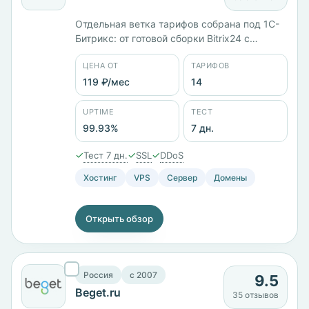
Отдельная ветка тарифов собрана под 1С-
Битрикс: от готовой сборки Bitrix24 с
интернет-магазином и CRM за 1529 ₽/мес
ЦЕНА ОТ
ТАРИФОВ
до Lite 1С-Битрикс за 449 ₽/мес. Всего 14
тарифов, минимальная цена в каталоге —
119 ₽/мес
14
119 ₽/мес. Шесть стран размещения:
Россия, Казахстан, Беларусь, Германия,
UPTIME
ТЕСТ
Нидерланды, Финляндия. Панели на выбор
99.93%
7 дн.
— ISPmanager, Plesk, WHMCS. Тест 7 дней,
заявленный uptime 99,93%.
✓
✓
✓
Тест 7 дн.
SSL
DDoS
Хостинг
VPS
Сервер
Домены
Открыть обзор
Россия
c 2007
9.5
Beget.ru
35 отзывов