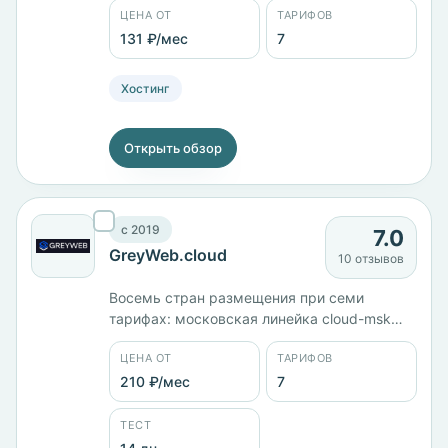
ЦЕНА ОТ
ТАРИФОВ
Улкен с 3 ядрами, 6 ГБ и диском на 100 ГБ
— 2116 ₽/мес. Площадки в Казахстане,
131 ₽/мес
7
России и Беларуси, панель Plesk.
Хостинг
Открыть обзор
c 2019
7.0
GreyWeb.cloud
10 отзывов
Восемь стран размещения при семи
тарифах: московская линейка cloud-msk
идёт от 1 ГБ памяти и 15 ГБ диска за 360 ₽/
ЦЕНА ОТ
ТАРИФОВ
мес до 2 ядер, 4 ГБ и 50 ГБ за 1110 ₽/мес.
Виртуальный хостинг HOST-1 с диском на 5
210 ₽/мес
7
ГБ — 210 ₽/мес. Компания работает с 2019
года, панель ISPmanager.
ТЕСТ