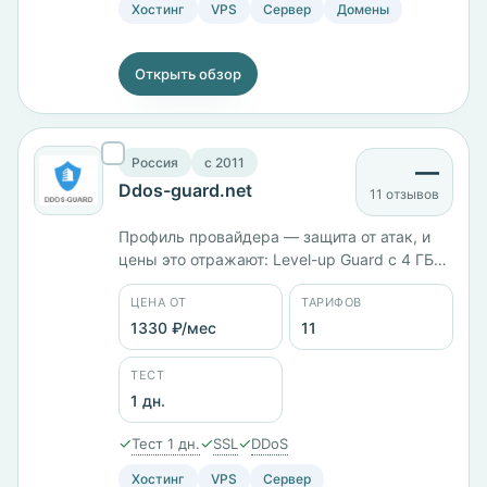
Хостинг
VPS
Сервер
Домены
Открыть обзор
Россия
c 2011
—
Ddos-guard.net
11 отзывов
Профиль провайдера — защита от атак, и
цены это отражают: Level-up Guard с 4 ГБ
памяти стоит 12 192 ₽/мес на KVM, Pro
ЦЕНА ОТ
ТАРИФОВ
Guard с 6 ГБ — 15 552 ₽/мес, Premium Guard
с 8 ГБ и диском на 80 ГБ — 18 912 ₽/мес.
1330 ₽/мес
11
Площадки в России, Казахстане,
Нидерландах, Канаде и США.
ТЕСТ
1 дн.
✓
✓
✓
Тест 1 дн.
SSL
DDoS
Хостинг
VPS
Сервер