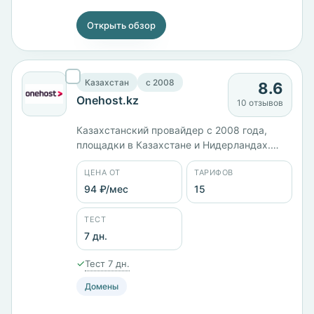
Открыть обзор
Казахстан
c 2008
8.6
Onehost.kz
10 отзывов
Казахстанский провайдер с 2008 года,
площадки в Казахстане и Нидерландах.
Пятнадцать тарифов от 93 ₽/мес:
ЦЕНА ОТ
ТАРИФОВ
виртуальный хостинг, VPS и выделенные
серверы. Линейка KVM-SSD идёт ровным
94 ₽/мес
15
шагом — 10 ГБ диска за 695 ₽/мес, 40 ГБ и
2 ГБ памяти за 1216 ₽/мес, 100 ГБ и 4 ГБ за
ТЕСТ
2782 ₽/мес. Панели cPanel и FASTPANEL.
7 дн.
✓
Тест 7 дн.
Домены