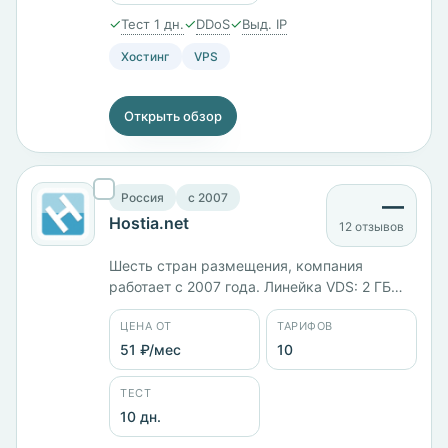
✓
✓
✓
Тест 1 дн.
DDoS
Выд. IP
Хостинг
VPS
Открыть обзор
Россия
c 2007
—
Hostia.net
12 отзывов
Шесть стран размещения, компания
работает с 2007 года. Линейка VDS: 2 ГБ
памяти и 20 ГБ диска — 563 ₽/мес, 4 ГБ и
ЦЕНА ОТ
ТАРИФОВ
40 ГБ — 845 ₽/мес, 8 ГБ и 80 ГБ — 1549 ₽/
мес, 16 ГБ с 4 ядрами — 2113 ₽/мес, 32 ГБ
51 ₽/мес
10
с 8 ядрами и диском на 240 ГБ — 3521 ₽/
мес. Тест 10 дней.
ТЕСТ
10 дн.