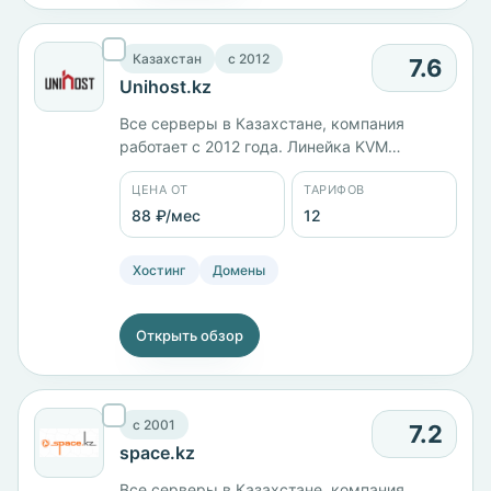
Казахстан
c 2012
7.6
Unihost.kz
Все серверы в Казахстане, компания
работает с 2012 года. Линейка KVM
размечена буквами: D с 1 ГБ памяти стоит
ЦЕНА ОТ
ТАРИФОВ
1183 ₽/мес, F с 3 ядрами и 3 ГБ — 1677 ₽/
мес, PRO с 4 ядрами и 4 ГБ — 2172 ₽/мес,
88 ₽/мес
12
MAX с 8 ядрами, 8 ГБ и диском на 100 ГБ —
3214 ₽/мес. Панель cPanel.
Хостинг
Домены
Открыть обзор
c 2001
7.2
space.kz
Все серверы в Казахстане, компания