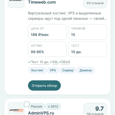
Timeweb.com
49 отзывов
Виртуальный хостинг, VPS и выделенные
серверы идут под одной панелью — своей
или ISPmanager. Компания работает с 2006
ЦЕНА ОТ
ТАРИФОВ
года, юрлицо российское, ООО «ТаймВэб».
В каталоге 15 тарифов, стартовый Cloud 15
188 ₽/мес
15
стоит 188 ₽/мес. Площадки в России,
Казахстане, Нидерландах, Германии и
UPTIME
ТЕСТ
Польше, заявленный uptime 99,96%.
99.96%
10 дн.
Тестовый период — 10 дней.
✓
✓
✓
Тест 10 дн.
SSL
DDoS
Хостинг
VPS
Сервер
Домены
Открыть обзор
Россия
c 2012
9.7
AdminVPS.ru
58 отзывов