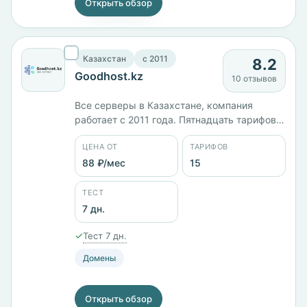
Открыть обзор
Казахстан
c 2011
8.2
Goodhost.kz
10 отзывов
Все серверы в Казахстане, компания
работает с 2011 года. Пятнадцать тарифов
от 88 ₽/мес: виртуальный хостинг, VPS и
ЦЕНА ОТ
ТАРИФОВ
выделенные машины. Линейка NVMe-VPS
идёт от 4 ядер и 2 ГБ памяти за 1604 ₽/мес
88 ₽/мес
15
до 8 ядер и 16 ГБ за 8412 ₽/мес. Панель
Plesk, тестовый период 7 дней.
ТЕСТ
7 дн.
✓
Тест 7 дн.
Домены
Открыть обзор