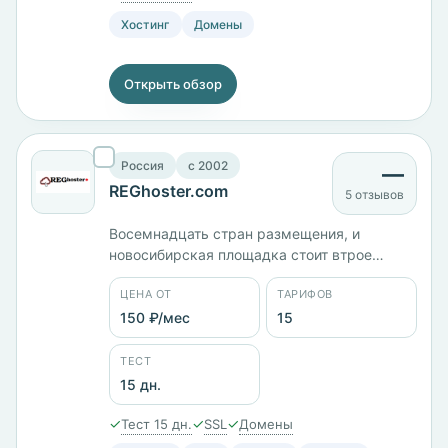
Хостинг
Домены
Открыть обзор
Россия
c 2002
—
REGhoster.com
5 отзывов
Восемнадцать стран размещения, и
новосибирская площадка стоит втрое
дороже базовой: VDS-1 с 522 МБ памяти —
ЦЕНА ОТ
ТАРИФОВ
100 ₽/мес против 299 ₽/мес в
Новосибирске, VDS-2 с 1 ГБ — 180 против
150 ₽/мес
15
450 ₽/мес. Пятнадцать тарифов от 150 ₽/
мес, тест 15 дней, оплата в том числе
ТЕСТ
биткоином.
15 дн.
✓
✓
✓
Тест 15 дн.
SSL
Домены