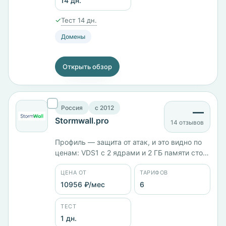
14 дн.
✓
Тест 14 дн.
Домены
Открыть обзор
Россия
c 2012
—
Stormwall.pro
14 отзывов
Профиль — защита от атак, и это видно по
ценам: VDS1 с 2 ядрами и 2 ГБ памяти стоит
10 640 ₽/мес на KVM, VDS2 с 4 ядрами и 8
ЦЕНА ОТ
ТАРИФОВ
ГБ — 13 910 ₽/мес, VDS3 с 6 ядрами и 16
ГБ — 21 144 ₽/мес. Шесть стран
10956 ₽/мес
6
размещения, включая Гонконг и Китай.
ТЕСТ
1 дн.