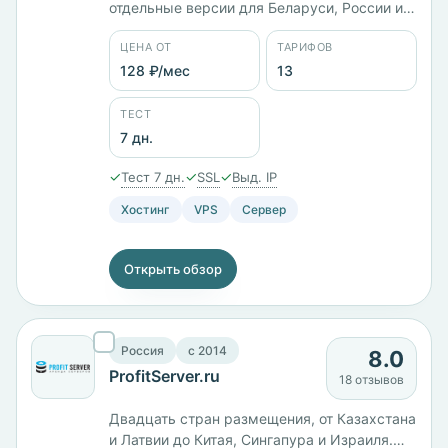
отдельные версии для Беларуси, России и
Казахстана, плюс сборка Lite Bitrix под 1С-
ЦЕНА ОТ
ТАРИФОВ
Битрикс. Работает с 2017 года, юрлицо —
ООО «Единые Решения». Тринадцать
128 ₽/мес
13
тарифов от 128 ₽/мес, шесть локаций,
панели ISPmanager и WHMCS. Оплата
ТЕСТ
картой МИР или по безналичному расчёту,
7 дн.
тест 7 дней.
✓
✓
✓
Тест 7 дн.
SSL
Выд. IP
Хостинг
VPS
Сервер
Открыть обзор
Россия
c 2014
8.0
ProfitServer.ru
18 отзывов
Двадцать стран размещения, от Казахстана
и Латвии до Китая, Сингапура и Израиля.