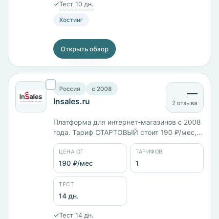
✓
Тест 10 дн.
Хостинг
Открыть обзор
Россия
c 2008
—
Insales.ru
2 отзыва
Платформа для интернет-магазинов с 2008
года. Тариф СТАРТОВЫЙ стоит 190 ₽/мес,
объём диска не указан. Серверы в России,
ЦЕНА ОТ
ТАРИФОВ
Беларуси, Казахстане, США и Украине,
тестовый период 14 дней.
190 ₽/мес
1
ТЕСТ
14 дн.
✓
Тест 14 дн.