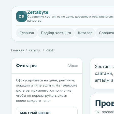
Zettabyte
ZB
Сравнение хостингов по цене, доверию и реальным си
качества
Главная
Подбор хостинга
Каталог
Сравнен
Главная
Каталог
Plesk
Фильтры
Сброс
Хостинг 
сайтами,
аптайм и
Сфокусируйтесь на цене, рейтинге,
локации и типе услуги. На телефоне
фильтры применяются по кнопке,
чтобы не перезагружать экран
Пров
после каждого тапа.
161 прова
БЫСТРЫЙ ВЫБОР