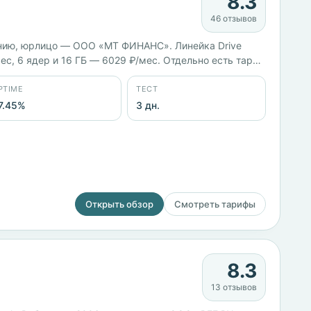
8.3
46 отзывов
нию, юрлицо — ООО «МТ ФИНАНС». Линейка Drive
мес, 6 ядер и 16 ГБ — 6029 ₽/мес. Отдельно есть тариф
,45%.
PTIME
ТЕСТ
7.45%
3 дн.
Открыть обзор
Смотреть тарифы
8.3
13 отзывов