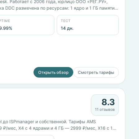
esk. Работает с 2006 года, юрлицо ООО «РЕГ.РУ»,
ка DDC размечена по ресурсам: 1 ядро и 1 ГБ памяти
uptime 99,99%.
PTIME
ТЕСТ
9.99%
14 дн.
Открыть обзор
Смотреть тарифы
8.3
11 отзывов
el до ISPmanager и собственной. Тарифы AMS
₽/мес, X4 с 4 ядрами и 4 ГБ — 2999 ₽/мес, X16 с 10
, заявленный uptime 99,82%.