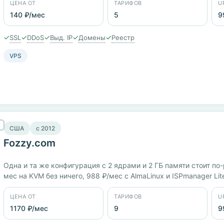
ЦЕНА ОТ
ТАРИФОВ
U
140 ₽/мес
5
9
✓
✓
✓
✓
✓
SSL
DDoS
Выд. IP
Домены
Реестр
VPS
США
c 2012
Fozzy.com
Одна и та же конфигурация с 2 ядрами и 2 ГБ памяти стоит по
мес на KVM без ничего, 988 ₽/мес с AlmaLinux и ISPmanager Lit
панелью. Пять панелей, заявленный uptime 99,99%.
ЦЕНА ОТ
ТАРИФОВ
U
1170 ₽/мес
9
9