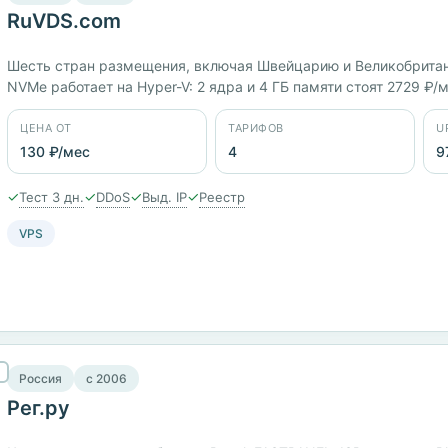
RuVDS.com
Шесть стран размещения, включая Швейцарию и Великобрита
NVMe работает на Hyper-V: 2 ядра и 4 ГБ памяти стоят 2729 ₽/
с готовой панелью Plesk за 719 ₽/мес. Заявленный uptime — 97
ЦЕНА ОТ
ТАРИФОВ
U
130 ₽/мес
4
9
✓
✓
✓
✓
Тест 3 дн.
DDoS
Выд. IP
Реестр
VPS
Россия
c 2006
Рег.ру