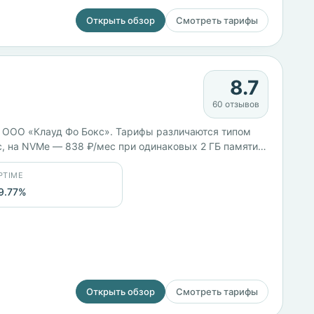
Открыть обзор
Смотреть тарифы
8.7
60 отзывов
 ООО «Клауд Фо Бокс». Тарифы различаются типом
с, на NVMe — 838 ₽/мес при одинаковых 2 ГБ памяти.
или Сбербанк Онлайн.
PTIME
9.77%
Открыть обзор
Смотреть тарифы