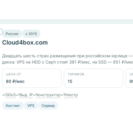
Россия
c 2015
Cloud4box.com
Двадцать шесть стран размещения при российском юрлице —
диска: VPS на HDD с Ceph стоит 381 ₽/мес, на SSD — 651 ₽/ме
Всего 15 тарифов от 80 ₽/мес, оплата картой МИР, через СБП 
ЦЕНА ОТ
ТАРИФОВ
U
80 ₽/мес
15
9
✓
✓
✓
✓
DDoS
Выд. IP
Конструктор
Реестр
Хостинг
VPS
Сервер