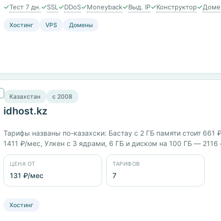
✓
✓
✓
✓
✓
✓
✓
Тест 7 дн.
SSL
DDoS
Moneyback
Выд. IP
Конструктор
Доме
Хостинг
VPS
Домены
Казахстан
c 2008
idhost.kz
Тарифы названы по-казахски: Бастау с 2 ГБ памяти стоит 661 
1411 ₽/мес, Улкен с 3 ядрами, 6 ГБ и диском на 100 ГБ — 2116
панель Plesk.
ЦЕНА ОТ
ТАРИФОВ
131 ₽/мес
7
Хостинг