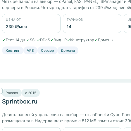
Четыре панели на выбор — cPanel, FASTPANEL, ISPmanager и Pl
серверы в России. Четырнадцать тарифов от 239 ₽/мес; линей
стоят 977 ₽/мес, 16 ядер и 16 ГБ — 16 686 ₽/мес. Заявленный 
ЦЕНА ОТ
ТАРИФОВ
U
239 ₽/мес
14
9
✓
✓
✓
✓
✓
✓
Тест 14 дн.
SSL
DDoS
Выд. IP
Конструктор
Домены
Хостинг
VPS
Сервер
Домены
Россия
c 2015
Sprintbox.ru
Девять панелей управления на выбор — от aaPanel и CyberPan
размещаются в Нидерландах: промо с 512 МБ памяти стоит 399 
ядрами и 16 ГБ — 6999 ₽/мес. Юрлицо ООО «СПРИНТХОСТ.РУ»