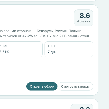
8.6
4 отзыва
по восьми странам — Беларусь, Россия, Польша,
 тарифов от 47 ₽/мес, VDS BY M с 2 ГБ памяти стоит
l, ISPmanager, Plesk. Заявленный uptime 98,61%.
PTIME
ТЕСТ
8.61%
7 дн.
Открыть обзор
Смотреть тарифы