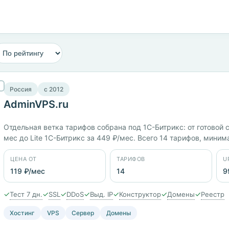
Россия
c 2012
AdminVPS.ru
Отдельная ветка тарифов собрана под 1С-Битрикс: от готовой с
мес до Lite 1С-Битрикс за 449 ₽/мес. Всего 14 тарифов, миним
размещения: Россия, Казахстан, Беларусь, Германия, Нидерла
Plesk, WHMCS. Тест 7 дней, заявленный uptime 99,93%.
ЦЕНА ОТ
ТАРИФОВ
U
119 ₽/мес
14
9
✓
✓
✓
✓
✓
✓
✓
Тест 7 дн.
SSL
DDoS
Выд. IP
Конструктор
Домены
Реестр
Хостинг
VPS
Сервер
Домены