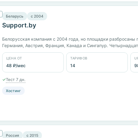
Беларусь
c 2004
Support.by
Белорусская компания с 2004 года, но площадки разбросаны 
Германия, Австрия, Франция, Канада и Сингапур. Четырнадцать
652 ₽/мес, 3XL с 6 ядрами и 12 ГБ — 3383 ₽/мес. Панели cPane
ЦЕНА ОТ
ТАРИФОВ
U
48 ₽/мес
14
9
✓
Тест 7 дн.
Хостинг
Россия
c 2015