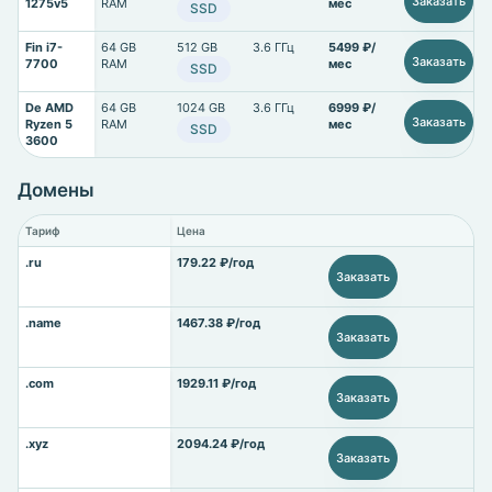
Заказать
1275v5
RAM
мес
SSD
Fin i7-
64 GB
512 GB
3.6 ГГц
5499 ₽/
Заказать
7700
RAM
мес
SSD
De AMD
64 GB
1024 GB
3.6 ГГц
6999 ₽/
Заказать
Ryzen 5
RAM
мес
SSD
3600
Домены
Тариф
Цена
.ru
179.22 ₽/год
Заказать
.name
1467.38 ₽/год
Заказать
.com
1929.11 ₽/год
Заказать
.xyz
2094.24 ₽/год
Заказать