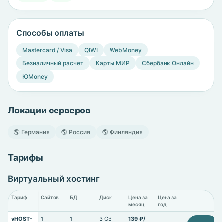
Способы оплаты
Mastercard / Visa
QIWI
WebMoney
Безналичный расчет
Карты МИР
Сбербанк Онлайн
ЮMoney
Локации серверов
🌎 Германия
🌎 Россия
🌎 Финляндия
Тарифы
Виртуальный хостинг
Тариф
Сайтов
БД
Диск
Цена за
Цена за
месяц
год
vHOST-
1
1
3 GB
139 ₽/
—