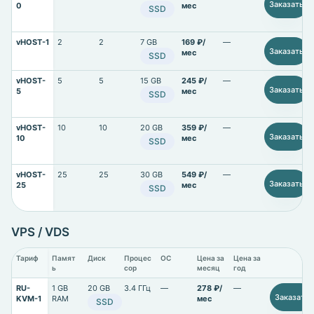
Заказать
0
мес
SSD
vHOST-1
2
2
7 GB
169 ₽/
—
Заказать
мес
SSD
vHOST-
5
5
15 GB
245 ₽/
—
Заказать
5
мес
SSD
vHOST-
10
10
20 GB
359 ₽/
—
Заказать
10
мес
SSD
vHOST-
25
25
30 GB
549 ₽/
—
Заказать
25
мес
SSD
VPS / VDS
Тариф
Памят
Диск
Процес
ОС
Цена за
Цена за
ь
сор
месяц
год
RU-
1 GB
20 GB
3.4 ГГц
—
278 ₽/
—
Заказать
KVM-1
RAM
мес
SSD