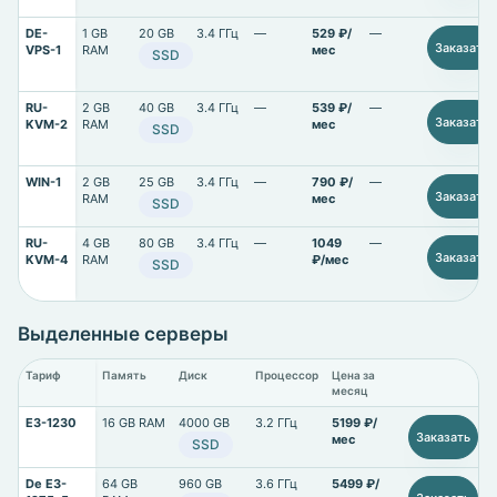
DE-
1 GB
20 GB
3.4 ГГц
—
529 ₽/
—
Заказать
VPS-1
RAM
мес
SSD
RU-
2 GB
40 GB
3.4 ГГц
—
539 ₽/
—
Заказать
KVM-2
RAM
мес
SSD
WIN-1
2 GB
25 GB
3.4 ГГц
—
790 ₽/
—
Заказать
RAM
мес
SSD
RU-
4 GB
80 GB
3.4 ГГц
—
1049
—
Заказать
KVM-4
RAM
₽/мес
SSD
Выделенные серверы
Тариф
Память
Диск
Процессор
Цена за
месяц
E3-1230
16 GB RAM
4000 GB
3.2 ГГц
5199 ₽/
Заказать
мес
SSD
De E3-
64 GB
960 GB
3.6 ГГц
5499 ₽/