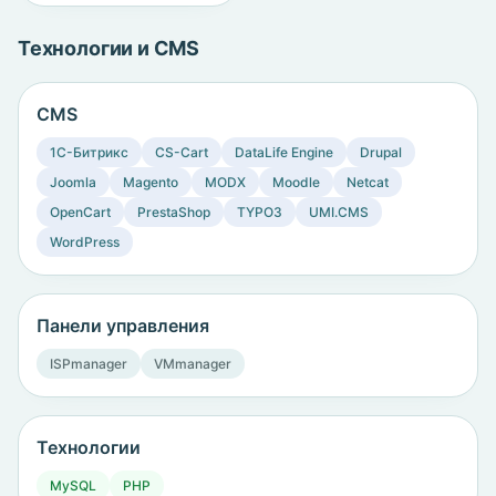
Технологии и CMS
CMS
1C-Битрикс
CS-Cart
DataLife Engine
Drupal
Joomla
Magento
MODX
Moodle
Netcat
OpenCart
PrestaShop
TYPO3
UMI.CMS
WordPress
Панели управления
ISPmanager
VMmanager
Технологии
MySQL
PHP