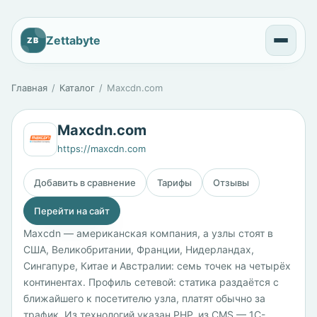
Zettabyte
ZB
Главная
Каталог
Maxcdn.com
Maxcdn.com
https://maxcdn.com
Добавить в сравнение
Тарифы
Отзывы
Перейти на сайт
Maxcdn — американская компания, а узлы стоят в
США, Великобритании, Франции, Нидерландах,
Сингапуре, Китае и Австралии: семь точек на четырёх
континентах. Профиль сетевой: статика раздаётся с
ближайшего к посетителю узла, платят обычно за
трафик. Из технологий указан PHP, из CMS — 1С-