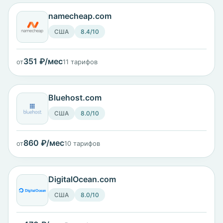
namecheap.com
США
8.4/10
351 ₽/мес
от
11 тарифов
Bluehost.com
США
8.0/10
860 ₽/мес
от
10 тарифов
DigitalOcean.com
США
8.0/10