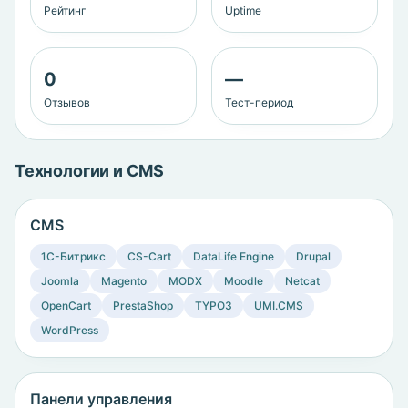
Рейтинг
Uptime
0
—
Отзывов
Тест-период
Технологии и CMS
CMS
1C-Битрикс
CS-Cart
DataLife Engine
Drupal
Joomla
Magento
MODX
Moodle
Netcat
OpenCart
PrestaShop
TYPO3
UMI.CMS
WordPress
Панели управления