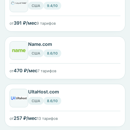
США
9.4/10
391 ₽/мес
от
9 тарифов
Name.com
США
8.6/10
470 ₽/мес
от
7 тарифов
UltaHost.com
США
8.6/10
257 ₽/мес
от
13 тарифов