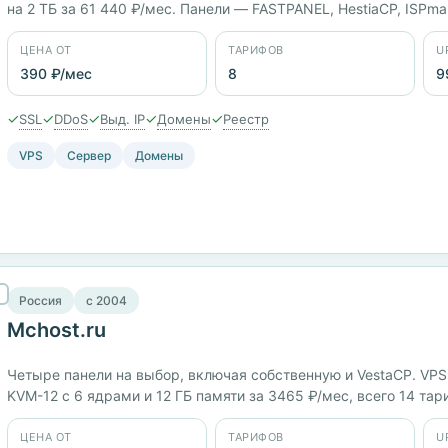
на 2 ТБ за 61 440 ₽/мес. Панели — FASTPANEL, HestiaCP, ISPma
Нидерландах, заявленный uptime 99,99%. Оплатить можно и б
ЦЕНА ОТ
ТАРИФОВ
U
390 ₽/мес
8
9
✓
✓
✓
✓
✓
SSL
DDoS
Выд. IP
Домены
Реестр
VPS
Сервер
Домены
Россия
c 2004
Mchost.ru
Четыре панели на выбор, включая собственную и VestaCP. VPS-
KVM-12 с 6 ядрами и 12 ГБ памяти за 3465 ₽/мес, всего 14 та
Нидерландах. Юрлицо ООО «МакХост», работает с 2004 года.
ЦЕНА ОТ
ТАРИФОВ
U