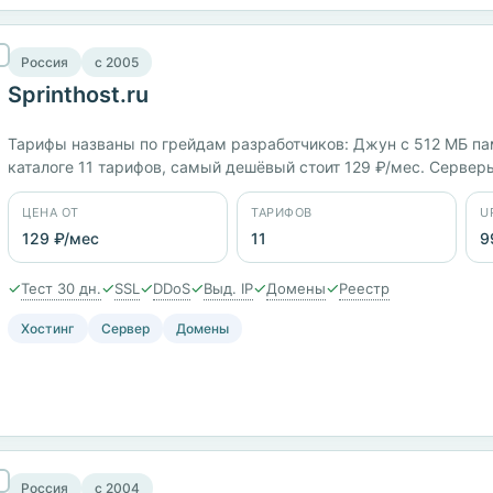
Россия
c 2005
Sprinthost.ru
Тарифы названы по грейдам разработчиков: Джун с 512 МБ памя
каталоге 11 тарифов, самый дешёвый стоит 129 ₽/мес. Серверы
собственная. Тестовый период 30 дней, заявленный uptime 99,
ЦЕНА ОТ
ТАРИФОВ
U
129 ₽/мес
11
9
✓
✓
✓
✓
✓
✓
Тест 30 дн.
SSL
DDoS
Выд. IP
Домены
Реестр
Хостинг
Сервер
Домены
Россия
c 2004