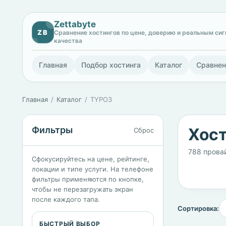
Zettabyte
ZB
Сравнение хостингов по цене, доверию и реальным си
качества
Главная
Подбор хостинга
Каталог
Сравнен
Главная
Каталог
TYPO3
Фильтры
Хост
Сброс
788 прова
Сфокусируйтесь на цене, рейтинге,
локации и типе услуги. На телефоне
фильтры применяются по кнопке,
чтобы не перезагружать экран
после каждого тапа.
Сортировка:
БЫСТРЫЙ ВЫБОР