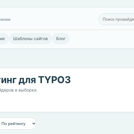
гналам
ие
Шаблоны сайтов
Блог
инг для TYPO3
йдеров в выборке.