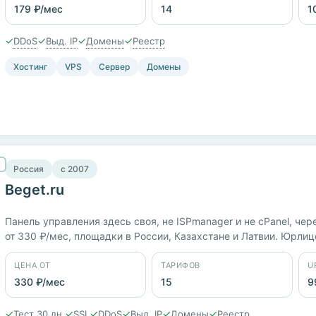
179 ₽/мес
14
1
✓
✓
✓
✓
DDoS
Выд. IP
Домены
Реестр
Хостинг
VPS
Сервер
Домены
Россия
c 2007
Beget.ru
Панель управления здесь своя, не ISPmanager и не cPanel, чер
от 330 ₽/мес, площадки в России, Казахстане и Латвии. Юрлиц
Тестовый период 30 дней, заявленный uptime 99,89%.
ЦЕНА ОТ
ТАРИФОВ
U
330 ₽/мес
15
9
✓
✓
✓
✓
✓
✓
Тест 30 дн.
SSL
DDoS
Выд. IP
Домены
Реестр