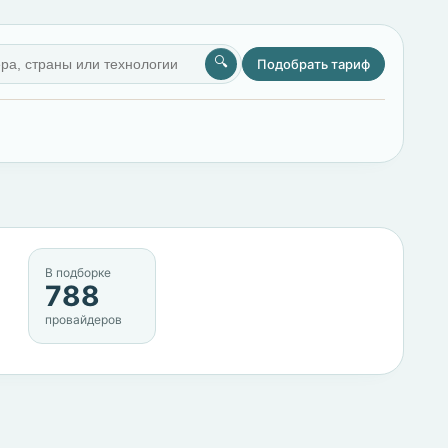
🔍
Подобрать тариф
В подборке
788
провайдеров