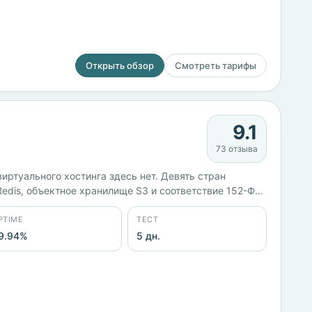
Открыть обзор
Смотреть тарифы
9.1
73 отзыва
иртуального хостинга здесь нет. Девять стран
Redis, объектное хранилище S3 и соответствие 152-ФЗ.
. Заявленный uptime 99,94%, тест — 5 дней.
PTIME
ТЕСТ
9.94%
5 дн.