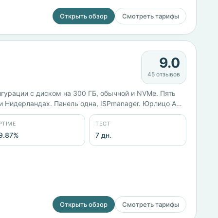
Открыть обзор
Смотреть тарифы
9.0
45 отзывов
игурации с диском на 300 ГБ, обычной и NVMe. Пять
 и Нидерландах. Панель одна, ISPmanager. Юрлицо АО
99,87%.
PTIME
ТЕСТ
9.87%
7 дн.
Открыть обзор
Смотреть тарифы