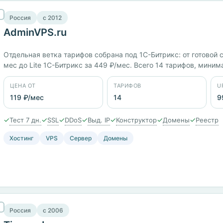
Россия
c 2012
AdminVPS.ru
Отдельная ветка тарифов собрана под 1С-Битрикс: от готовой с
мес до Lite 1С-Битрикс за 449 ₽/мес. Всего 14 тарифов, миним
размещения: Россия, Казахстан, Беларусь, Германия, Нидерла
Plesk, WHMCS. Тест 7 дней, заявленный uptime 99,93%.
ЦЕНА ОТ
ТАРИФОВ
U
119 ₽/мес
14
9
✓
✓
✓
✓
✓
✓
✓
Тест 7 дн.
SSL
DDoS
Выд. IP
Конструктор
Домены
Реестр
Хостинг
VPS
Сервер
Домены
Россия
c 2006