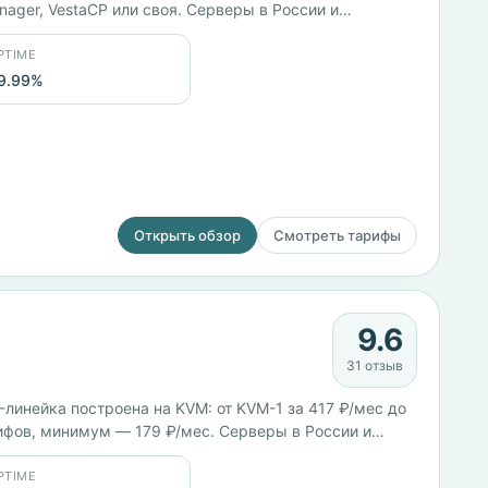
nager, VestaCP или своя. Серверы в России и
иткоином. Юрлицо — ООО «Хостинг-технологии».
PTIME
9.99%
Открыть обзор
Смотреть тарифы
9.6
31 отзыв
линейка построена на KVM: от KVM-1 за 417 ₽/мес до
рифов, минимум — 179 ₽/мес. Серверы в России и
PTIME