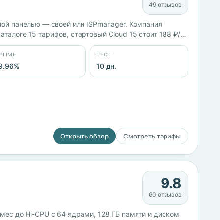
49 отзывов
ной панелью — своей или ISPmanager. Компания
талоге 15 тарифов, стартовый Cloud 15 стоит 188 ₽/
и Польше, заявленный uptime 99,96%. Тестовый
PTIME
ТЕСТ
9.96%
10 дн.
Открыть обзор
Смотреть тарифы
9.8
60 отзывов
/мес до Hi-CPU с 64 ядрами, 128 ГБ памяти и диском