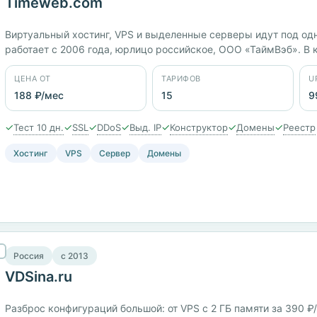
Timeweb.com
Виртуальный хостинг, VPS и выделенные серверы идут под од
работает с 2006 года, юрлицо российское, ООО «ТаймВэб». В ка
мес. Площадки в России, Казахстане, Нидерландах, Германии 
период — 10 дней.
ЦЕНА ОТ
ТАРИФОВ
U
188 ₽/мес
15
9
✓
✓
✓
✓
✓
✓
✓
Тест 10 дн.
SSL
DDoS
Выд. IP
Конструктор
Домены
Реестр
Хостинг
VPS
Сервер
Домены
Россия
c 2013
VDSina.ru
Разброс конфигураций большой: от VPS с 2 ГБ памяти за 390 ₽