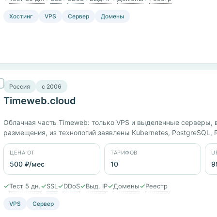
Хостинг
VPS
Сервер
Домены
Россия
c 2006
Timeweb.cloud
Облачная часть Timeweb: только VPS и выделенные серверы, в
размещения, из технологий заявлены Kubernetes, PostgreSQL, 
Десять тарифов от 500 ₽/мес, оплата картами МИР и через СБП
ЦЕНА ОТ
ТАРИФОВ
U
500 ₽/мес
10
9
✓
✓
✓
✓
✓
✓
Тест 5 дн.
SSL
DDoS
Выд. IP
Домены
Реестр
VPS
Сервер