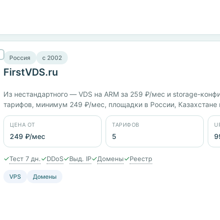
Россия
c 2002
FirstVDS.ru
Из нестандартного — VDS на ARM за 259 ₽/мес и storage-конф
тарифов, минимум 249 ₽/мес, площадки в России, Казахстане
«ИОТ», на рынке с 2002 года. Тест 7 дней, заявленный uptime 
ЦЕНА ОТ
ТАРИФОВ
U
249 ₽/мес
5
9
✓
✓
✓
✓
✓
Тест 7 дн.
DDoS
Выд. IP
Домены
Реестр
VPS
Домены