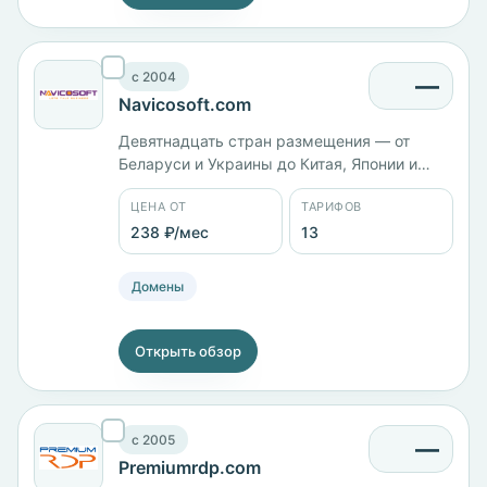
c 2004
—
Navicosoft.com
Девятнадцать стран размещения — от
Беларуси и Украины до Китая, Японии и
Австралии. Компания работает с 2004 года.
ЦЕНА ОТ
ТАРИФОВ
VPS: v1 с 532 МБ памяти — 468 ₽/мес, v3 с
2 ядрами и 2 ГБ — 1877 ₽/мес, v4 с 3
238 ₽/мес
13
ядрами и 3 ГБ — 3129 ₽/мес. На хостинге
тариф Diamond — 237 ₽/мес.
Домены
Открыть обзор
c 2005
—
Premiumrdp.com