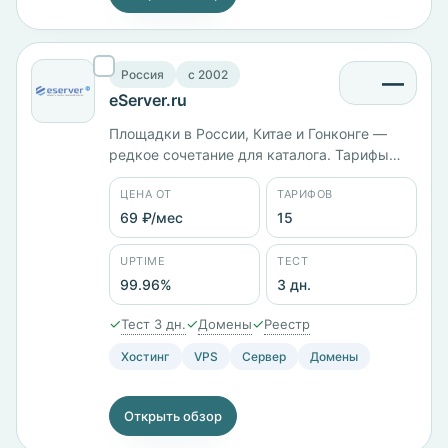
Россия
c 2002
—
eServer.ru
Площадки в России, Китае и Гонконге —
редкое сочетание для каталога. Тарифы
дублируются по регионам: Econom с 1 ГБ
ЦЕНА ОТ
ТАРИФОВ
памяти стоит 1201 ₽/мес и в европейской, и
в гонконгской локации, Business+ с 4
69 ₽/мес
15
ядрами, 8 ГБ и диском на 250 ГБ — 7008 ₽/
мес. Заявленный uptime 99,96%.
UPTIME
ТЕСТ
99.96%
3 дн.
✓
✓
✓
Тест 3 дн.
Домены
Реестр
Хостинг
VPS
Сервер
Домены
Открыть обзор