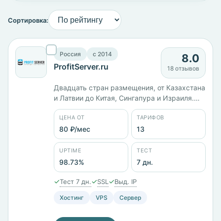
Сортировка:
Россия
c 2014
8.0
ProfitServer.ru
18 отзывов
Двадцать стран размещения, от Казахстана
и Латвии до Китая, Сингапура и Израиля.
Юрлицо ООО «ИТК», работает с 2014 года.
ЦЕНА ОТ
ТАРИФОВ
Тринадцать тарифов от 80 ₽/мес: KVM-1 с 1
ГБ памяти стоит 990 ₽/мес, старший KVM-
80 ₽/мес
13
12 с 64 ГБ и диском на 500 ГБ — 27 600 ₽/
мес. Панель ISPmanager, заявленный uptime
UPTIME
ТЕСТ
98,73%.
98.73%
7 дн.
✓
✓
✓
Тест 7 дн.
SSL
Выд. IP
Хостинг
VPS
Сервер