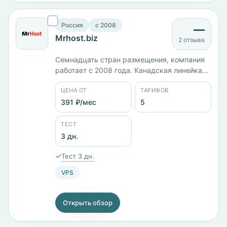
Россия
c 2008
—
Mrhost.biz
2 отзыва
Семнадцать стран размещения, компания
работает с 2008 года. Канадская линейка
удваивается: CA-1 с 1 ГБ памяти стоит 333
ЦЕНА ОТ
ТАРИФОВ
₽/мес, CA-2 с 2 ГБ — 666 ₽/мес, CA-4 с 2
ядрами и 4 ГБ — 1200 ₽/мес, CA-16 с 4
391 ₽/мес
5
ядрами и 16 ГБ — 3666 ₽/мес, CA-32 с 32
ГБ — 6333 ₽/мес.
ТЕСТ
3 дн.
✓
Тест 3 дн.
VPS
Открыть обзор