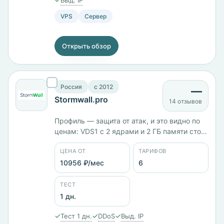
числе биткоином.
VPS
Сервер
Открыть обзор
Россия
c 2012
—
Stormwall.pro
14 отзывов
Профиль — защита от атак, и это видно по
ценам: VDS1 с 2 ядрами и 2 ГБ памяти стоит
10 640 ₽/мес на KVM, VDS2 с 4 ядрами и 8
ЦЕНА ОТ
ТАРИФОВ
ГБ — 13 910 ₽/мес, VDS3 с 6 ядрами и 16
ГБ — 21 144 ₽/мес. Шесть стран
10956 ₽/мес
6
размещения, включая Гонконг и Китай.
ТЕСТ
1 дн.
✓
✓
✓
Тест 1 дн.
DDoS
Выд. IP