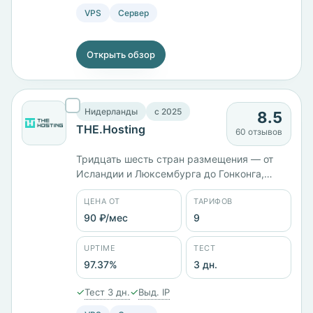
VPS
Сервер
Открыть обзор
Нидерланды
c 2025
8.5
THE.Hosting
60 отзывов
Тридцать шесть стран размещения — от
Исландии и Люксембурга до Гонконга,
Китая и Южной Кореи. Компания
ЦЕНА ОТ
ТАРИФОВ
зарегистрирована в Нидерландах как
WorkTitans B.V. и работает с 2025 года.
90 ₽/мес
9
Девять тарифов: VPS и выделенные
серверы, старшая конфигурация
UPTIME
ТЕСТ
Adamantium даёт 24 ядра, 32 ГБ памяти и
97.37%
3 дн.
410 ГБ диска. Оплата картой, Apple Pay,
PayPal или биткоином.
✓
✓
Тест 3 дн.
Выд. IP