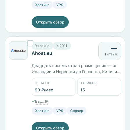
Хостинг
VPS
Открыть обзор
Украина
c 2011
—
Ahost.eu
1 отзыв
Двадцать восемь стран размещения — от
Исландии и Норвегии до Гонконга, Китая и
Японии. Компания работает с 2011 года, 15
ЦЕНА ОТ
ТАРИФОВ
тарифов от 90 ₽/мес; российская версия
KVM ADVANCED с 6 ядрами и 8 ГБ памяти
90 ₽/мес
15
стоит 2249 ₽/мес. Панели cPanel,
✓
Выд. IP
DirectAdmin, ISPmanager и VestaCP.
Хостинг
VPS
Сервер
Открыть обзор