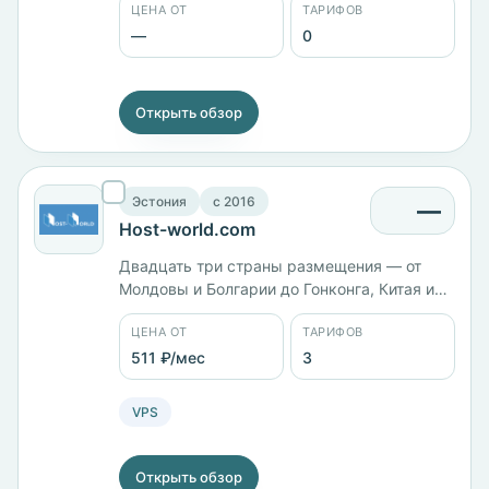
ЦЕНА ОТ
ТАРИФОВ
панель управления в карточке не заведены.
—
0
Открыть обзор
Эстония
c 2016
—
Host-world.com
Двадцать три страны размещения — от
Молдовы и Болгарии до Гонконга, Китая и
Японии. Конфигурации KVM: 512 МБ памяти
ЦЕНА ОТ
ТАРИФОВ
и 15 ГБ диска, 1 ГБ и 20 ГБ, 2 ГБ и 30 ГБ.
Минимальная цена 525 ₽/мес, четыре
511 ₽/мес
3
панели на выбор, оплата в том числе
биткоином.
VPS
Открыть обзор