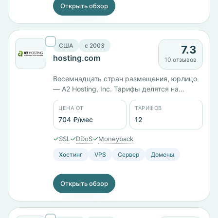
Открыть обзор
США
c 2003
7.3
hosting.com
10 отзывов
Восемнадцать стран размещения, юрлицо
— A2 Hosting, Inc. Тарифы делятся на
самостоятельные и управляемые:
ЦЕНА ОТ
ТАРИФОВ
Unmanaged Launch 1 с 1 ГБ памяти стоит
703 ₽/мес, Managed Takeoff 4 с 2 ядрами и
704 ₽/мес
12
4 ГБ — 6025 ₽/мес, Takeoff 8 с 6 ядрами и
✓
✓
✓
SSL
DDoS
Moneyback
8 ГБ — 8216 ₽/мес. Панели cPanel и Plesk.
Хостинг
VPS
Сервер
Домены
Открыть обзор