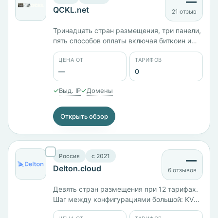
—
QCKL.net
21 отзыв
Тринадцать стран размещения, три панели,
пять способов оплаты включая биткоин и
широкий набор технологий — PHP, MySQL,
ЦЕНА ОТ
ТАРИФОВ
Python, Django и Java. Работает с 2013 года.
—
0
✓
✓
Выд. IP
Домены
Открыть обзор
Россия
c 2021
—
Delton.cloud
6 отзывов
Девять стран размещения при 12 тарифах.
Шаг между конфигурациями большой: KVM-
1 с 1 ГБ памяти стоит 200 ₽/мес, KVM-2