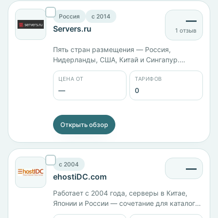
Россия
c 2014
—
Servers.ru
1 отзыв
Пять стран размещения — Россия,
Нидерланды, США, Китай и Сингапур.
Работает с 2014 года, из технологий PHP.
ЦЕНА ОТ
ТАРИФОВ
Тарифы и панель управления в карточке не
заведены.
—
0
Открыть обзор
c 2004
—
ehostiDC.com
Работает с 2004 года, серверы в Китае,
Японии и России — сочетание для каталога
редкое. Страна регистрации, тарифы и