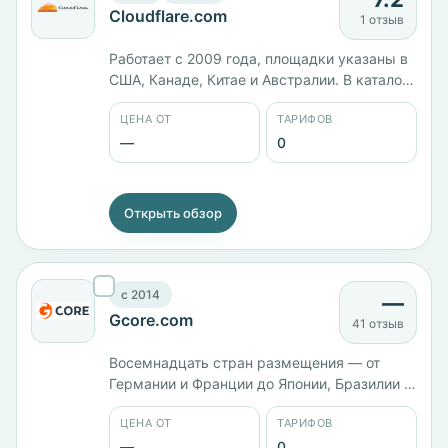
Cloudflare.com
1 отзыв
Работает с 2009 года, площадки указаны в
США, Канаде, Китае и Австралии. В каталоге
за компанией числится виртуальный
ЦЕНА ОТ
ТАРИФОВ
хостинг, на стороне сервера PHP. Цены,
состав тарифов, панель управления и
—
0
тестовый период не заполнены — эти
условия смотрите на сайте.
Открыть обзор
c 2014
—
Gcore.com
41 отзыв
Восемнадцать стран размещения — от
Германии и Франции до Японии, Бразилии и
Казахстана. Компания работает с 2014 года.
ЦЕНА ОТ
ТАРИФОВ
Тарифы, панель управления и способы
оплаты в карточке не заведены.
—
0