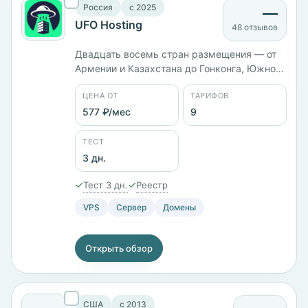
Россия
c 2025
—
UFO Hosting
48 отзывов
Двадцать восемь стран размещения — от
Армении и Казахстана до Гонконга, Южной
Кореи и Австралии. Компания запустилась в
ЦЕНА ОТ
ТАРИФОВ
2025 году. Тарифы названы по звёздам:
Brachium с 4 ГБ памяти стоит 977 ₽/мес,
577 ₽/мес
9
Arcturus с 10 ГБ — 2021 ₽/мес, Alphard с 24
ГБ и диском на 310 ГБ — 8000 ₽/мес.
ТЕСТ
3 дн.
✓
✓
Тест 3 дн.
Реестр
VPS
Сервер
Домены
Открыть обзор
США
c 2013