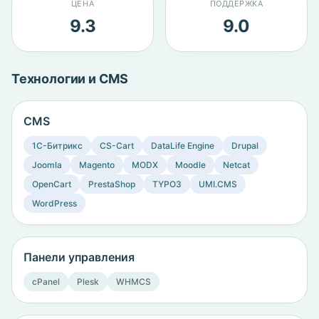
ЦЕНА
ПОДДЕРЖКА
9.3
9.0
Технологии и CMS
CMS
1C-Битрикс
CS-Cart
DataLife Engine
Drupal
Joomla
Magento
MODX
Moodle
Netcat
OpenCart
PrestaShop
TYPO3
UMI.CMS
WordPress
Панели управления
cPanel
Plesk
WHMCS