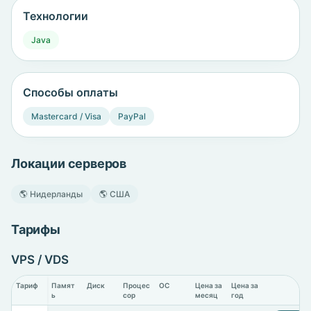
Технологии
Java
Способы оплаты
Mastercard / Visa
PayPal
Локации серверов
🌎 Нидерланды
🌎 США
Тарифы
VPS / VDS
Тариф
Памят
Диск
Процес
ОС
Цена за
Цена за
ь
сор
месяц
год