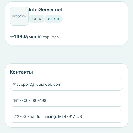
InterServer.net
США
8.0/10
196 ₽/мес
от
10 тарифов
Контакты
✉
support@liquidweb.com
☎
1-800-580-4985
📍
2703 Ena Dr. Lansing, MI 48917, US