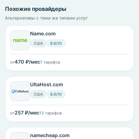
Похожие провайдеры
Альтернативы с теми же типами услуг
Name.com
США
8.6/10
470 ₽/мес
от
7 тарифов
UltaHost.com
США
8.6/10
257 ₽/мес
от
13 тарифов
namecheap.com