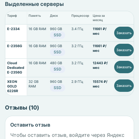
Выделенные серверы
Тариф
Память
Диск
Процессор
Цена за
месяц
E-2334
16 GB RAM
960 GB
3.4 ГГц
11661 ₽/
Заказать
мес
SSD
E-2356G
16 GB RAM
960 GB
3.2 ГГц
11661 ₽/
Заказать
мес
SSD
Cloud
16 GB RAM
480 GB
3.2 ГГц
12443 ₽/
Заказать
Dedicated
мес
SSD
E-2356G
XEON
32 GB
960 GB
2.9 ГГц
15574 ₽/
Заказать
GOLD
RAM
мес
SSD
6226R
Отзывы (10)
Оставить отзыв
Чтобы оставить отзыв, войдите через Яндекс