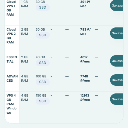
Cloud
1 GB
30 GB
-
—
391 ₽/
—
Заказать
VPS 1
RAM
мес
SSD
GB
RAM
Cloud
2 GB
60 GB
-
—
783 ₽/
—
Заказать
VPS 2
RAM
мес
SSD
GB
RAM
ESSEN
2 GB
40 GB
-
—
4617
—
Заказать
TIAL
RAM
₽/мес
SSD
ADVAN
4 GB
100 GB
-
—
7748
—
Заказать
CED
RAM
₽/мес
SSD
VPS 4
4 GB
150 GB
-
—
12913
—
Заказать
GB
RAM
₽/мес
SSD
RAM
Windo
ws