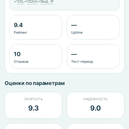
✓
✓
✓
SSL
DDoS
Выд. IP
9.4
—
Рейтинг
Uptime
10
—
Отзывов
Тест-период
Оценки по параметрам
СКОРОСТЬ
НАДЁЖНОСТЬ
9.3
9.0