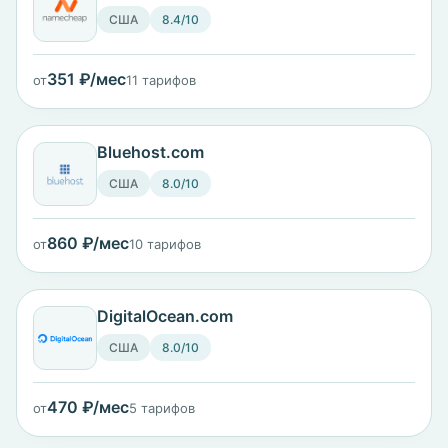
США
8.4/10
351 ₽/мес
от
11 тарифов
Bluehost.com
США
8.0/10
860 ₽/мес
от
10 тарифов
DigitalOcean.com
США
8.0/10
470 ₽/мес
от
5 тарифов