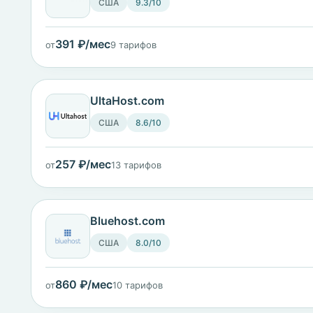
США
9.3/10
391 ₽/мес
от
9 тарифов
UltaHost.com
США
8.6/10
257 ₽/мес
от
13 тарифов
Bluehost.com
США
8.0/10
860 ₽/мес
от
10 тарифов