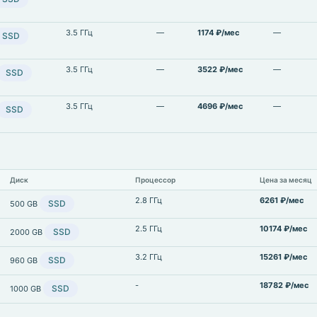
3.5 ГГц
—
1174 ₽/мес
—
SSD
3.5 ГГц
—
3522 ₽/мес
—
SSD
3.5 ГГц
—
4696 ₽/мес
—
SSD
Диск
Процессор
Цена за месяц
2.8 ГГц
6261 ₽/мес
SSD
500 GB
2.5 ГГц
10174 ₽/мес
SSD
2000 GB
3.2 ГГц
15261 ₽/мес
SSD
960 GB
-
18782 ₽/мес
SSD
1000 GB