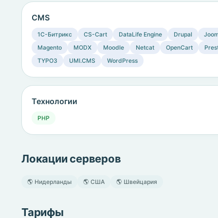
CMS
1C-Битрикс
CS-Cart
DataLife Engine
Drupal
Joom
Magento
MODX
Moodle
Netcat
OpenCart
Pres
TYPO3
UMI.CMS
WordPress
Технологии
PHP
Локации серверов
🌎 Нидерланды
🌎 США
🌎 Швейцария
Тарифы