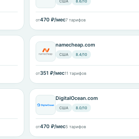
США
8.6/10
470 ₽/мес
от
7 тарифов
namecheap.com
США
8.4/10
351 ₽/мес
от
11 тарифов
DigitalOcean.com
США
8.0/10
470 ₽/мес
от
5 тарифов