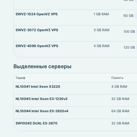
SWVZ-1024 OpenVZ VPS
1 GB RAM
60 GB
SWVZ-3072 OpenVZ VPS
3 GB RAM
100 GB
SWVZ-4096 OpenVZ VPS
4 GB RAM
120 GB
Выделенные серверы
Тариф
Память
NL100#1 Intel Xeon X3220
4 GB RAM
NL100#3 Intel Xeon E3-1230v2
32 GB RAM
NL100#4 Intel Xeon E5-2620v4
64 GB RAM
SW100#2 DUAL E5-2670
32 GB RAM