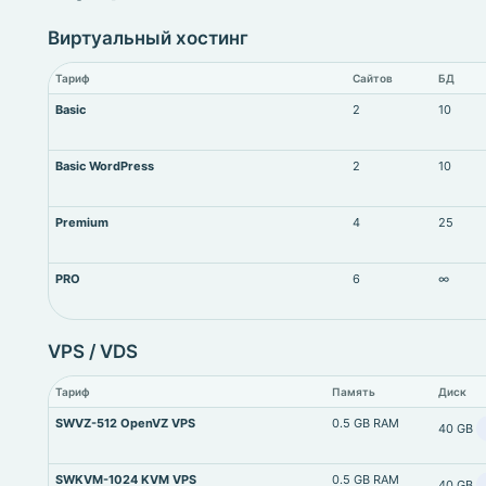
Виртуальный хостинг
Тариф
Сайтов
БД
Basic
2
10
Basic WordPress
2
10
Premium
4
25
PRO
6
∞
VPS / VDS
Тариф
Память
Диск
SWVZ-512 OpenVZ VPS
0.5 GB RAM
40 GB
SWKVM-1024 KVM VPS
0.5 GB RAM
40 GB