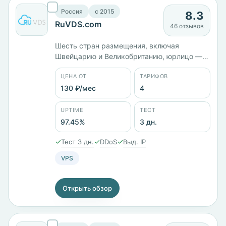
Россия
c 2015
8.3
RuVDS.com
46 отзывов
Шесть стран размещения, включая
Швейцарию и Великобританию, юрлицо —
ООО «МТ ФИНАНС». Линейка Drive NVMe
ЦЕНА ОТ
ТАРИФОВ
работает на Hyper-V: 2 ядра и 4 ГБ памяти
стоят 2729 ₽/мес, 6 ядер и 16 ГБ — 6029 ₽/
130 ₽/мес
4
мес. Отдельно есть тариф с готовой
панелью Plesk за 719 ₽/мес. Заявленный
UPTIME
ТЕСТ
uptime — 97,45%.
97.45%
3 дн.
✓
✓
✓
Тест 3 дн.
DDoS
Выд. IP
VPS
Открыть обзор