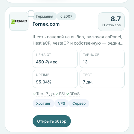
Германия
c 2007
8.7
Fornex.com
11 отзывов
Шесть панелей на выбор, включая aaPanel,
HestiaCP, VestaCP и собственную — редкий
разброс. Работает с 2007 года, юрлицо
ЦЕНА ОТ
ТАРИФОВ
российское, ИП Лавков. Площадки в
восьми странах, 13 тарифов от 450 ₽/мес,
450 ₽/мес
13
есть отдельная линейка VPS на ARM.
Тестовый период 7 дней, предусмотрен
UPTIME
ТЕСТ
возврат средств. Заявленный uptime —
95.04%
7 дн.
95,04%.
✓
✓
✓
Тест 7 дн.
SSL
DDoS
Хостинг
VPS
Сервер
Открыть обзор