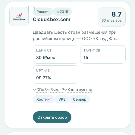
Россия
c 2015
8.7
Cloud4box.com
60 отзывов
Двадцать шесть стран размещения при
российском юрлице — ООО «Клауд Фо
Бокс». Тарифы различаются типом диска:
ЦЕНА ОТ
ТАРИФОВ
VPS на HDD с Ceph стоит 381 ₽/мес, на SSD
— 651 ₽/мес, на NVMe — 838 ₽/мес при
80 ₽/мес
15
одинаковых 2 ГБ памяти. Всего 15 тарифов
от 80 ₽/мес, оплата картой МИР, через СБП
UPTIME
или Сбербанк Онлайн.
99.77%
✓
✓
✓
DDoS
Выд. IP
Конструктор
Хостинг
VPS
Сервер
Открыть обзор