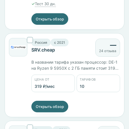
✓
Тест 30 дн.
Открыть обзор
Россия
c 2021
—
SRV.cheap
24 отзыва
В названии тарифа указан процессор: DE-1
на Ryzen 9 5950X с 2 ГБ памяти стоит 319
₽/мес, DE-5 с 8 ядрами и 16 ГБ — 3319 ₽/
ЦЕНА ОТ
ТАРИФОВ
мес, российский RU-R7-4 на Ryzen 7 5800X
с 16 ГБ — 2409 ₽/мес, RU-E5-6 на Xeon E5 с
319 ₽/мес
10
32 ГБ — 4339 ₽/мес. Семь стран
размещения.
Открыть обзор