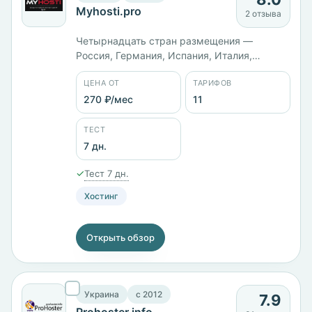
Myhosti.pro
2 отзыва
Четырнадцать стран размещения —
Россия, Германия, Испания, Италия,
Норвегия, Польша, Турция, Финляндия,
ЦЕНА ОТ
ТАРИФОВ
Франция, Швейцария, Швеция, Канада, США
и Япония. Линейка MVK растёт ровными
270 ₽/мес
11
шагами: 2 ГБ памяти за 450 ₽/мес, 4 ГБ за
1349 ₽/мес, 6 ГБ с диском на 125 ГБ за
ТЕСТ
2249 ₽/мес. Панели cPanel и ISPmanager.
7 дн.
✓
Тест 7 дн.
Хостинг
Открыть обзор
Украина
c 2012
7.9