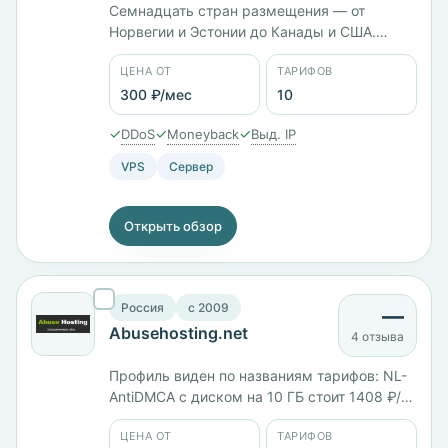
Семнадцать стран размещения — от
Норвегии и Эстонии до Канады и США.
Тарифы названы по процессорам: Epyc-
ЦЕНА ОТ
ТАРИФОВ
7502-1 с 1 ГБ памяти стоит 150 ₽/мес, Epyc-
7502-2 с 2 ГБ — 300 ₽/мес, московский i7-
300 ₽/мес
10
12700K с 4 ГБ — 730 ₽/мес. Панель
✓
✓
✓
DDoS
Moneyback
Выд. IP
ISPmanager, оплата в том числе биткоином.
VPS
Сервер
Открыть обзор
Россия
c 2009
—
Abusehosting.net
4 отзыва
Профиль виден по названиям тарифов: NL-
AntiDMCA с диском на 10 ГБ стоит 1408 ₽/
мес, CH-AntiDMCA с 5 ГБ — 2113 ₽/мес. VPS
ЦЕНА ОТ
ТАРИФОВ
на Xeon E3-1245v2: 1 ГБ памяти — 2739 ₽/