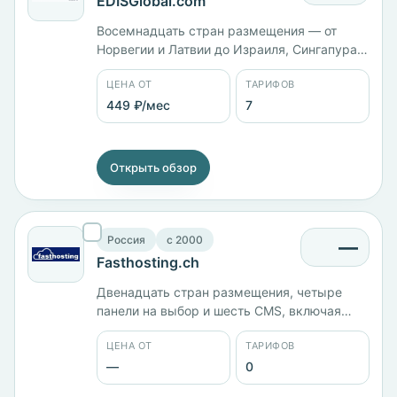
EDISGlobal.com
Восемнадцать стран размещения — от
Норвегии и Латвии до Израиля, Сингапура и
Японии. Австрийская компания с 1999 года.
ЦЕНА ОТ
ТАРИФОВ
Линейка KVM: Smart с 1 ГБ памяти — 449 ₽/
мес, Starter с 2 ГБ — 763 ₽/мес, Basic с 4 ГБ
449 ₽/мес
7
— 943 ₽/мес, Premium Plus с 2 ядрами и 8
ГБ — 2697 ₽/мес.
Открыть обзор
Россия
c 2000
—
Fasthosting.ch
Двенадцать стран размещения, четыре
панели на выбор и шесть CMS, включая
MODX и TYPO3. Компания российская,
ЦЕНА ОТ
ТАРИФОВ
работает с 2000 года, оплата картой или
через PayPal.
—
0