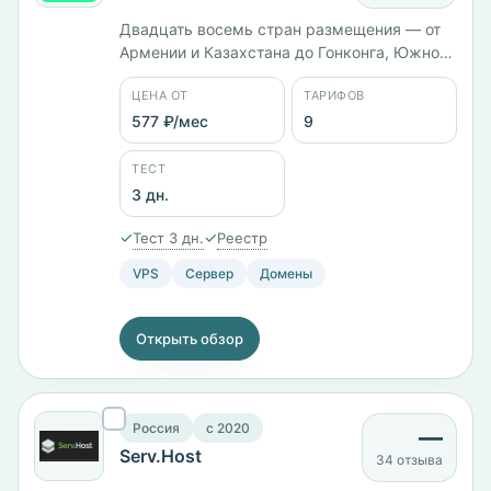
Двадцать восемь стран размещения — от
Армении и Казахстана до Гонконга, Южной
Кореи и Австралии. Компания запустилась в
ЦЕНА ОТ
ТАРИФОВ
2025 году. Тарифы названы по звёздам:
Brachium с 4 ГБ памяти стоит 977 ₽/мес,
577 ₽/мес
9
Arcturus с 10 ГБ — 2021 ₽/мес, Alphard с 24
ГБ и диском на 310 ГБ — 8000 ₽/мес.
ТЕСТ
3 дн.
✓
✓
Тест 3 дн.
Реестр
VPS
Сервер
Домены
Открыть обзор
Россия
c 2020
—
Serv.Host
34 отзыва