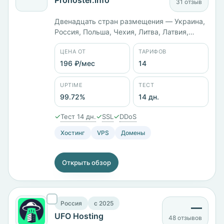
Prohoster.info
31 отзыв
Двенадцать стран размещения — Украина,
Россия, Польша, Чехия, Литва, Латвия,
Эстония, Болгария, Люксембург,
ЦЕНА ОТ
ТАРИФОВ
Нидерланды, Швейцария и США. Компания
работает с 2012 года, 14 тарифов от 195 ₽/
196 ₽/мес
14
мес, стартовый KVM-VPS с 1 ГБ памяти
стоит 360 ₽/мес. Панели cPanel,
UPTIME
ТЕСТ
DCImanager, ISPmanager и VMmanager.
99.72%
14 дн.
✓
✓
✓
Тест 14 дн.
SSL
DDoS
Хостинг
VPS
Домены
Открыть обзор
Россия
c 2025
—
UFO Hosting
48 отзывов