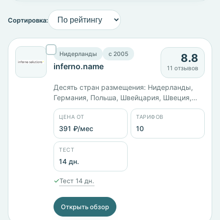
Сортировка:
Нидерланды
c 2005
8.8
inferno.name
11 отзывов
Десять стран размещения: Нидерланды,
Германия, Польша, Швейцария, Швеция,
Эстония, Украина, Россия, США и Канада.
ЦЕНА ОТ
ТАРИФОВ
Панелей шесть, среди них aaPanel и
HestiaCP. Линейка Linux SSD VPS идёт от
391 ₽/мес
10
Lite за 391 ₽/мес до Elite с 6 ядрами и 16 ГБ
памяти за 4695 ₽/мес. Оплата картой,
ТЕСТ
PayPal или WebMoney. С 2005 года.
14 дн.
✓
Тест 14 дн.
Открыть обзор