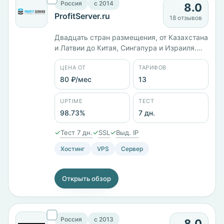
Россия
c 2014
8.0
ProfitServer.ru
18 отзывов
Двадцать стран размещения, от Казахстана
и Латвии до Китая, Сингапура и Израиля.
Юрлицо ООО «ИТК», работает с 2014 года.
ЦЕНА ОТ
ТАРИФОВ
Тринадцать тарифов от 80 ₽/мес: KVM-1 с 1
ГБ памяти стоит 990 ₽/мес, старший KVM-
80 ₽/мес
13
12 с 64 ГБ и диском на 500 ГБ — 27 600 ₽/
мес. Панель ISPmanager, заявленный uptime
UPTIME
ТЕСТ
98,73%.
98.73%
7 дн.
✓
✓
✓
Тест 7 дн.
SSL
Выд. IP
Хостинг
VPS
Сервер
Открыть обзор
Россия
c 2013
8.0