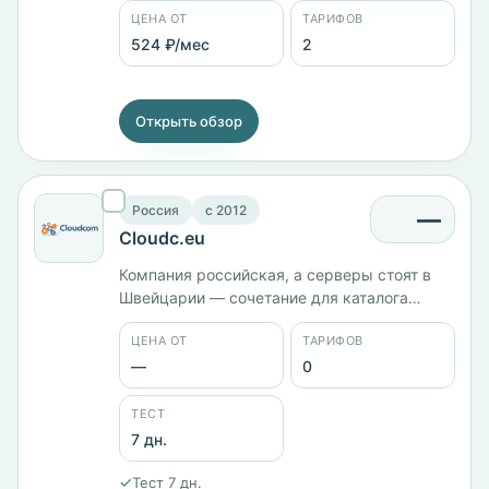
ЦЕНА ОТ
ТАРИФОВ
Швейцарии, компания работает с 2014 года.
Объёмы дисков в карточке не указаны.
524 ₽/мес
2
Открыть обзор
Россия
c 2012
—
Cloudc.eu
Компания российская, а серверы стоят в
Швейцарии — сочетание для каталога
нечастое. Работает с 2012 года, тестовый
ЦЕНА ОТ
ТАРИФОВ
период 7 дней. Тарифы и панель
управления в карточке не заведены.
—
0
ТЕСТ
7 дн.
✓
Тест 7 дн.