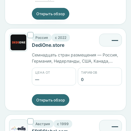
Открыть обзор
Россия
c 2022
—
DediOne.store
Семнадцать стран размещения — Россия,
Германия, Нидерланды, США, Канада,
Турция, Швейцария и другие. Компания
ЦЕНА ОТ
ТАРИФОВ
работает с 2022 года, из технологий указан
MySQL. Тарифы в карточке не заведены.
—
0
Открыть обзор
Австрия
c 1999
—