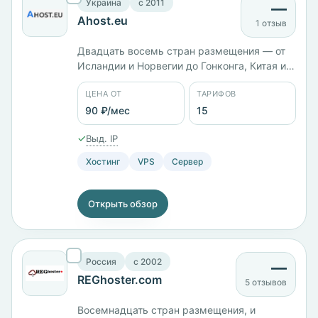
Украина
c 2011
—
Ahost.eu
1 отзыв
Двадцать восемь стран размещения — от
Исландии и Норвегии до Гонконга, Китая и
Японии. Компания работает с 2011 года, 15
ЦЕНА ОТ
ТАРИФОВ
тарифов от 90 ₽/мес; российская версия
KVM ADVANCED с 6 ядрами и 8 ГБ памяти
90 ₽/мес
15
стоит 2249 ₽/мес. Панели cPanel,
✓
Выд. IP
DirectAdmin, ISPmanager и VestaCP.
Хостинг
VPS
Сервер
Открыть обзор
Россия
c 2002
—
REGhoster.com
5 отзывов
Восемнадцать стран размещения, и