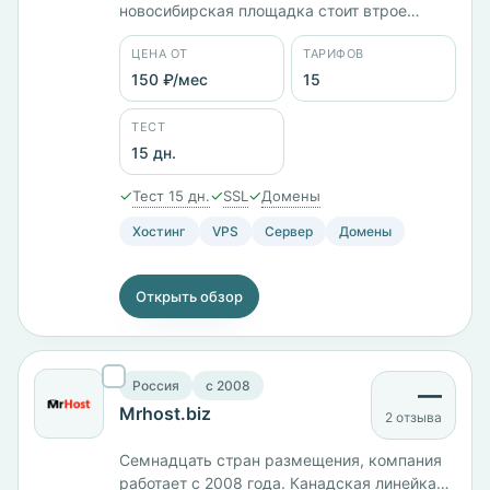
новосибирская площадка стоит втрое
дороже базовой: VDS-1 с 522 МБ памяти —
ЦЕНА ОТ
ТАРИФОВ
100 ₽/мес против 299 ₽/мес в
Новосибирске, VDS-2 с 1 ГБ — 180 против
150 ₽/мес
15
450 ₽/мес. Пятнадцать тарифов от 150 ₽/
мес, тест 15 дней, оплата в том числе
ТЕСТ
биткоином.
15 дн.
✓
✓
✓
Тест 15 дн.
SSL
Домены
Хостинг
VPS
Сервер
Домены
Открыть обзор
Россия
c 2008
—
Mrhost.biz
2 отзыва
Семнадцать стран размещения, компания
работает с 2008 года. Канадская линейка