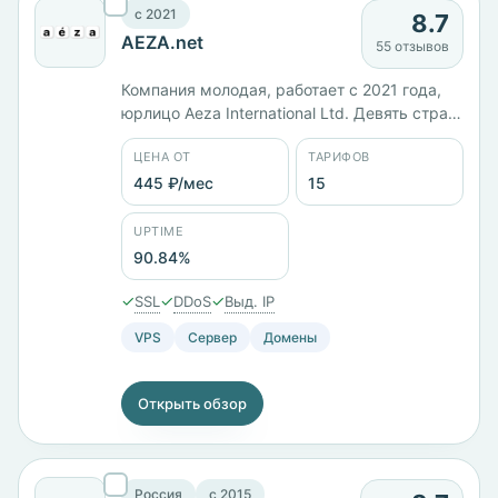
c 2021
8.7
AEZA.net
55 отзывов
Компания молодая, работает с 2021 года,
юрлицо Aeza International Ltd. Девять стран
размещения: Россия, Германия,
ЦЕНА ОТ
ТАРИФОВ
Нидерланды, Финляндия, Франция, Швеция,
Австрия, Великобритания и США.
445 ₽/мес
15
Пятнадцать тарифов от 444 ₽/мес, панель
собственная, оплатить можно биткоином.
UPTIME
Заявленный uptime по карточке — 90,84%,
90.84%
это низкий показатель для каталога.
✓
✓
✓
SSL
DDoS
Выд. IP
VPS
Сервер
Домены
Открыть обзор
Россия
c 2015