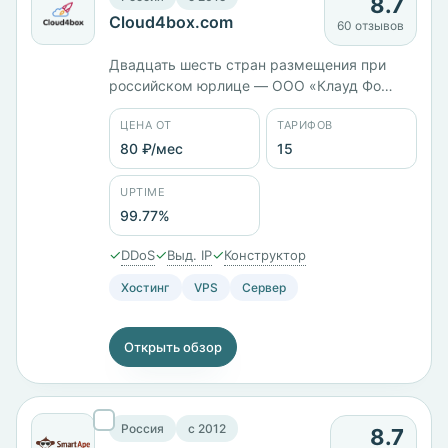
8.7
Cloud4box.com
60 отзывов
Двадцать шесть стран размещения при
российском юрлице — ООО «Клауд Фо
Бокс». Тарифы различаются типом диска:
ЦЕНА ОТ
ТАРИФОВ
VPS на HDD с Ceph стоит 381 ₽/мес, на SSD
— 651 ₽/мес, на NVMe — 838 ₽/мес при
80 ₽/мес
15
одинаковых 2 ГБ памяти. Всего 15 тарифов
от 80 ₽/мес, оплата картой МИР, через СБП
UPTIME
или Сбербанк Онлайн.
99.77%
✓
✓
✓
DDoS
Выд. IP
Конструктор
Хостинг
VPS
Сервер
Открыть обзор
Россия
c 2012
8.7