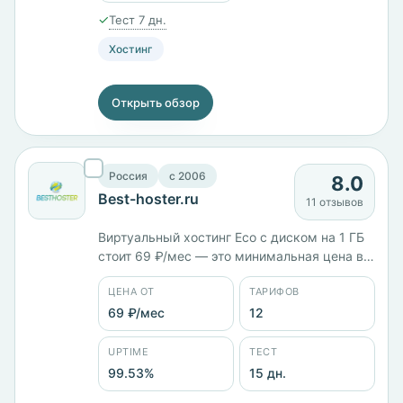
✓
Тест 7 дн.
Хостинг
Открыть обзор
Россия
c 2006
8.0
Best-hoster.ru
11 отзывов
Виртуальный хостинг Eco с диском на 1 ГБ
стоит 69 ₽/мес — это минимальная цена в
карточке. VDS идут ступенями: 1 ГБ памяти
ЦЕНА ОТ
ТАРИФОВ
за 249 ₽/мес, 4 ГБ за 799 ₽/мес, 8 ГБ с 4
ядрами и диском на 80 ГБ за 1549 ₽/мес.
69 ₽/мес
12
Серверы в России, панели cPanel и
VMmanager, тест 15 дней.
UPTIME
ТЕСТ
99.53%
15 дн.