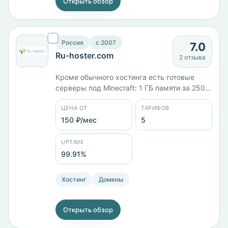
Открыть обзор
Россия
c 2007
7.0
Ru-hoster.com
2 отзыва
Кроме обычного хостинга есть готовые
серверы под Minecraft: 1 ГБ памяти за 250
₽/мес и 2 ГБ за 400 ₽/мес. Хостинговые
ЦЕНА ОТ
ТАРИФОВ
тарифы различаются диском — ЭКСПРЕСС
даёт 1 ГБ за 150 ₽/мес, БИЗНЕС 5 ГБ за 300
150 ₽/мес
5
₽/мес, ПРЕДПРИЯТИЕ 15 ГБ за 600 ₽/мес.
Серверы в России, панель DirectAdmin.
UPTIME
99.91%
Хостинг
Домены
Открыть обзор