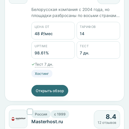
Белорусская компания с 2004 года, но
площадки разбросаны по восьми странам
— Беларусь, Россия, Польша, Германия,
ЦЕНА ОТ
ТАРИФОВ
Австрия, Франция, Канада и Сингапур.
Четырнадцать тарифов от 47 ₽/мес, VDS BY
48 ₽/мес
14
M с 2 ГБ памяти стоит 652 ₽/мес, 3XL с 6
ядрами и 12 ГБ — 3383 ₽/мес. Панели
UPTIME
ТЕСТ
cPanel, ISPmanager, Plesk. Заявленный
98.61%
7 дн.
uptime 98,61%.
✓
Тест 7 дн.
Хостинг
Открыть обзор
Россия
c 1999
8.4
Masterhost.ru
12 отзывов