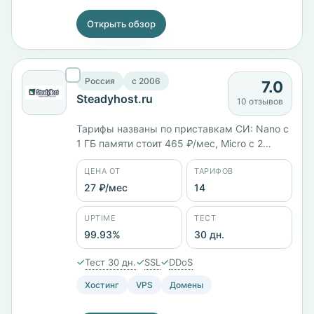
Открыть обзор
Россия
c 2006
7.0
Steadyhost.ru
10 отзывов
Тарифы названы по приставкам СИ: Nano с
1 ГБ памяти стоит 465 ₽/мес, Micro с 2
ядрами и 2 ГБ — 700 ₽/мес, Kilo с 3 ядрами,
ЦЕНА ОТ
ТАРИФОВ
3 ГБ и диском на 100 ГБ — 935 ₽/мес.
Четыре панели, включая RootPanel,
27 ₽/мес
14
площадки в России, Германии и
Нидерландах. Тест 30 дней, возврат
UPTIME
ТЕСТ
средств.
99.93%
30 дн.
✓
✓
✓
Тест 30 дн.
SSL
DDoS
Хостинг
VPS
Домены