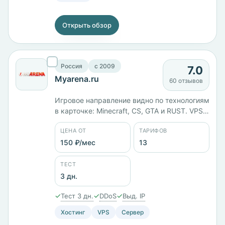
Открыть обзор
Россия
c 2009
7.0
Myarena.ru
60 отзывов
Игровое направление видно по технологиям
в карточке: Minecraft, CS, GTA и RUST. VPS
собраны на Core i9-10900K — 2 ядра и 4 ГБ
ЦЕНА ОТ
ТАРИФОВ
памяти стоят 1365 ₽/мес, 6 ядер и 12 ГБ —
4444 ₽/мес. Серверы в России, юрлицо
150 ₽/мес
13
ООО «РС-Медиа», тестовый период 3 дня.
ТЕСТ
3 дн.
✓
✓
✓
Тест 3 дн.
DDoS
Выд. IP
Хостинг
VPS
Сервер