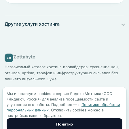
Другие услуги хостинга
Zettabyte
ZB
Независимый каталог хостинг-провайдеров: сравнение цен,
отзывов, uptime, тарифов и инфраструктурных сигналов без
лишнего визуального шума.
Каталог
Подбор хостинга
Сравнение
Для бизнеса
Мы используем cookies и сервис Яндекс Метрика (ООО
Шаблоны сайтов
Блог
Методология
«Яндекс», Россия) для анализа посещаемости сайта и
улучшения его работы. Подробнее — в
Политике обработки
персональных данных
. Отключить cookies можно в
По всем вопросам:
mail@zettabyte.ru
настройках вашего браузера.
Политика обработки персональных данных
Пользовательское соглашение
Понятно