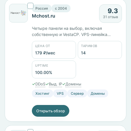
Россия
c 2004
9.3
Mchost.ru
31 отзыв
Четыре панели на выбор, включая
собственную и VestaCP. VPS-линейка
построена на KVM: от KVM-1 за 417 ₽/мес до
ЦЕНА ОТ
ТАРИФОВ
KVM-12 с 6 ядрами и 12 ГБ памяти за 3465
₽/мес, всего 14 тарифов, минимум — 179 ₽/
179 ₽/мес
14
мес. Серверы в России и Нидерландах.
Юрлицо ООО «МакХост», работает с 2004
UPTIME
года.
100.00%
✓
✓
✓
DDoS
Выд. IP
Домены
Хостинг
VPS
Сервер
Домены
Открыть обзор