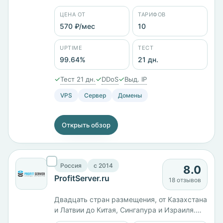
Беларуси, Казахстане, Эстонии и
ЦЕНА ОТ
ТАРИФОВ
Нидерландах, юрлицо — ООО «ИТ-ГРАД 1
Клауд». Линейка Enterprise SSD размечена
570 ₽/мес
10
по диску: 10 ГБ с 1 ГБ памяти стоят 509 ₽/
мес, 100 ГБ с 4 ядрами и 5 ГБ — 5000 ₽/
UPTIME
ТЕСТ
мес. Тестовый период 21 день.
99.64%
21 дн.
✓
✓
✓
Тест 21 дн.
DDoS
Выд. IP
VPS
Сервер
Домены
Открыть обзор
Россия
c 2014
8.0
ProfitServer.ru
18 отзывов
Двадцать стран размещения, от Казахстана
и Латвии до Китая, Сингапура и Израиля.
Юрлицо ООО «ИТК», работает с 2014 года.