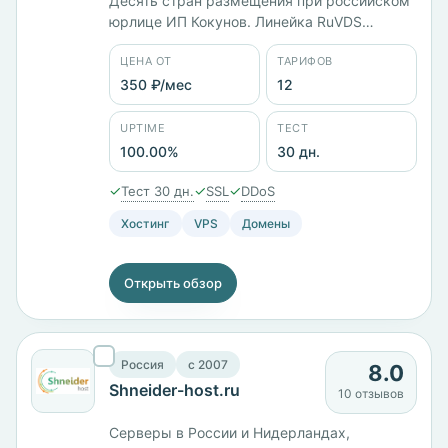
Десять стран размещения при российском
юрлице ИП Кокунов. Линейка RuVDS
считается по ядрам: 1 ядро и 1 ГБ памяти
ЦЕНА ОТ
ТАРИФОВ
стоят 416 ₽/мес, 3 ядра и 4 ГБ — 1666 ₽/
мес, 4 ядра и 8 ГБ — 2500 ₽/мес.
350 ₽/мес
12
Двенадцать тарифов от 350 ₽/мес, панели
cPanel, HestiaCP и ISPmanager. Заявленный
UPTIME
ТЕСТ
uptime 100%, тест 30 дней.
100.00%
30 дн.
✓
✓
✓
Тест 30 дн.
SSL
DDoS
Хостинг
VPS
Домены
Открыть обзор
Россия
c 2007
8.0
Shneider-host.ru
10 отзывов
Серверы в России и Нидерландах,