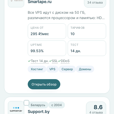
Smartape.ru
34 отзыва
Все VPS идут с диском на 50 ГБ,
различаются процессором и памятью: HDD
S1 с 2 ядрами и 1 ГБ стоит 240 ₽/мес на
ЦЕНА ОТ
ТАРИФОВ
KVM, HDD S16 с 12 ядрами и 16 ГБ — 1605
₽/мес, Windows-версия того же тарифа
295 ₽/мес
10
дороже на 1080 ₽. Серверы в России и
Чехии, панель ISPmanager. Юрлицо — ООО
UPTIME
ТЕСТ
«Смарт Эйп».
99.53%
14 дн.
✓
✓
✓
Тест 14 дн.
SSL
DDoS
Хостинг
VPS
Сервер
Домены
Открыть обзор
Беларусь
c 2004
8.6
Support.by
4 отзыва