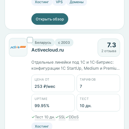
Хостинг
VPS
Домены
Открыть обзор
Беларусь
c 2003
7.3
Activecloud.ru
2 отзыва
Отдельные линейки под 1С и 1С-Битрикс:
конфигурации 1C StartUp, Medium и Premium
идут с 4, 8 и 16 ГБ памяти при одинаковом
ЦЕНА ОТ
ТАРИФОВ
диске на 60 ГБ, тарифы Bitrix Cloud — с 2 и
4 ГБ. Площадки в Беларуси, России и
253 ₽/мес
7
Нидерландах, юрлицо ООО «Активные
технологии». Заявленный uptime 99,95%.
UPTIME
ТЕСТ
99.95%
10 дн.
✓
✓
✓
Тест 10 дн.
SSL
DDoS
Хостинг