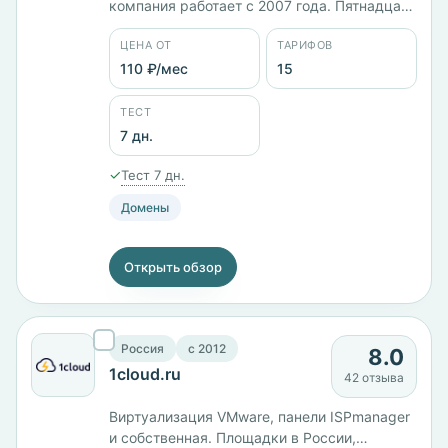
компания работает с 2007 года. Пятнадцать
тарифов от 110 ₽/мес: виртуальный хостинг,
ЦЕНА ОТ
ТАРИФОВ
VPS и выделенные машины. VPS на OpenVZ
идут от 264 ₽/мес за 1 ГБ памяти до 921 ₽/
110 ₽/мес
15
мес за 4 ядра и 8 ГБ, конфигурация на KVM
с 4 ГБ стоит 1210 ₽/мес. Панели cPanel и
ТЕСТ
ISPmanager.
7 дн.
✓
Тест 7 дн.
Домены
Открыть обзор
Россия
c 2012
8.0
1cloud.ru
42 отзыва
Виртуализация VMware, панели ISPmanager
и собственная. Площадки в России,