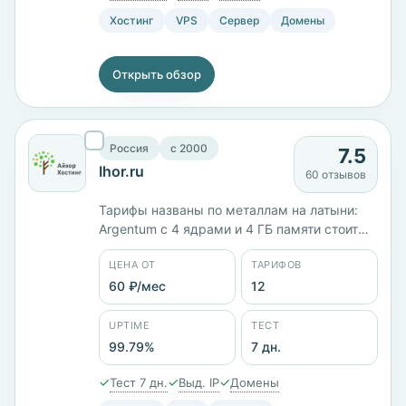
Хостинг
VPS
Сервер
Домены
Открыть обзор
Россия
c 2000
7.5
Ihor.ru
60 отзывов
Тарифы названы по металлам на латыни:
Argentum с 4 ядрами и 4 ГБ памяти стоит
1200 ₽/мес, на KVM — 1620 ₽/мес, Aurum с
ЦЕНА ОТ
ТАРИФОВ
8 ГБ — 2000 и 2700 ₽/мес соответственно.
Двенадцать тарифов от 60 ₽/мес, площадки
60 ₽/мес
12
в России и Финляндии, юрлицо «Ай-
Серверс Лимитэд».
UPTIME
ТЕСТ
99.79%
7 дн.
✓
✓
✓
Тест 7 дн.
Выд. IP
Домены