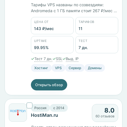
Тарифы VPS названы по созвездиям:
Andromeda с 1 ГБ памяти стоит 267 ₽/мес на
KVM, Cassiopeia с 2 ГБ — 445 ₽/мес, DELTA
ЦЕНА ОТ
ТАРИФОВ
на Hyper-V с 2 ядрами и 4 ГБ — 960 ₽/мес.
Работает с 1999 года, юрлицо ООО
143 ₽/мес
11
«МАСТЕРХОСТ», серверы в России. Панель
собственная, заявленный uptime 99,95%.
UPTIME
ТЕСТ
99.95%
7 дн.
✓
✓
✓
Тест 7 дн.
SSL
Выд. IP
Хостинг
VPS
Сервер
Домены
Открыть обзор
Россия
c 2014
8.0
HostiMan.ru
60 отзывов