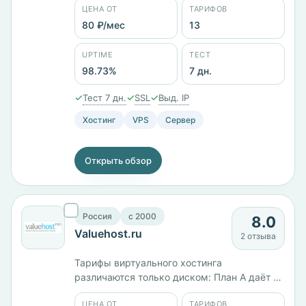
ЦЕНА ОТ
ТАРИФОВ
Тринадцать тарифов от 80 ₽/мес: KVM-1 с 1
ГБ памяти стоит 990 ₽/мес, старший KVM-
80 ₽/мес
13
12 с 64 ГБ и диском на 500 ГБ — 27 600 ₽/
мес. Панель ISPmanager, заявленный uptime
UPTIME
ТЕСТ
98,73%.
98.73%
7 дн.
✓
✓
✓
Тест 7 дн.
SSL
Выд. IP
Хостинг
VPS
Сервер
Открыть обзор
Россия
c 2000
8.0
Valuehost.ru
2 отзыва
Тарифы виртуального хостинга
различаются только диском: План A даёт 25
ГБ за 700 ₽/мес, План Б — 50 ГБ за 1013 ₽/
ЦЕНА ОТ
ТАРИФОВ
мес, План В — 75 ГБ за 1481 ₽/мес, План M