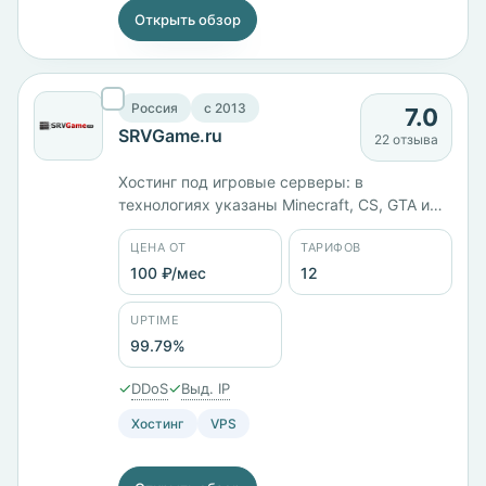
Открыть обзор
Россия
c 2013
7.0
SRVGame.ru
22 отзыва
Хостинг под игровые серверы: в
технологиях указаны Minecraft, CS, GTA и
RUST, а тарифы названы по процессорам.
ЦЕНА ОТ
ТАРИФОВ
Xeon E5 с 2 ядрами и 4 ГБ памяти стоит 600
₽/мес, с 4 ядрами и 16 ГБ — 1200 ₽/мес,
100 ₽/мес
12
KVM с 12 ядрами и 48 ГБ — 3060 ₽/мес.
Юрлицо ИП Рылов, серверы в России.
UPTIME
99.79%
✓
✓
DDoS
Выд. IP
Хостинг
VPS