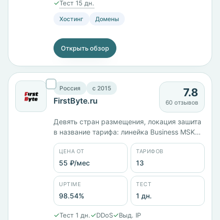
✓
Тест 15 дн.
Хостинг
Домены
Открыть обзор
Россия
c 2015
7.8
FirstByte.ru
60 отзывов
Девять стран размещения, локация зашита
в название тарифа: линейка Business MSK
стоит в Москве и идёт от 599 ₽/мес за 1 ГБ
ЦЕНА ОТ
ТАРИФОВ
памяти до 5199 ₽/мес за 6 ядер и 7 ГБ.
Тринадцать тарифов от 55 ₽/мес, юрлицо
55 ₽/мес
13
ООО «Первый Сервер Лимитед». Тестовый
период — сутки.
UPTIME
ТЕСТ
98.54%
1 дн.
✓
✓
✓
Тест 1 дн.
DDoS
Выд. IP