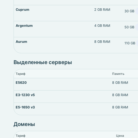
Cuprum
2 GB RAM
30 GB
Argentum
4 GB RAM
50 GB
Aurum
8 GB RAM
110 GB
Выделенные серверы
Тариф
Память
E5620
8 GB RAM
E3-1230 v5
8 GB RAM
E5-1650 v3
8 GB RAM
Домены
Тариф
Цена