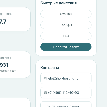
Быстрые действия
Отзывы
ДЕРЖКА
7.7
Тарифы
FAQ
Перейти на сайт
XBENCH
931
Контакты
ческий тест
✉
help@ihor-hosting.ru
☎
+7 (499) 112-40-93
71-75 Shelton Street,