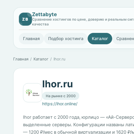
Zettabyte
ZB
Сравнение хостингов по цене, доверию и реальным си
качества
Главная
Подбор хостинга
Каталог
Сравнен
Главная
Каталог
Ihor.ru
Ihor.ru
На рынке с 2000
https://ihor.online/
Ihor работает с 2000 года, юрлицо — «Ай-Серверс
выделенные серверы. Конфигурации названы латин
— 1200 ₽/мес в обычной виртуализации и 1620 ₽/м