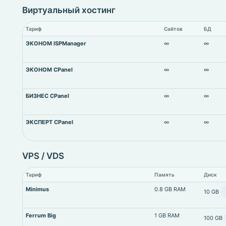
Виртуальный хостинг
Тариф
Сайтов
БД
ЭКОНОМ ISPManager
∞
∞
ЭКОНОМ CPanel
∞
∞
БИЗНЕС CPanel
∞
∞
ЭКСПЕРТ CPanel
∞
∞
VPS / VDS
Тариф
Память
Диск
Minimus
0.8 GB RAM
10 GB
Ferrum Big
1 GB RAM
100 GB