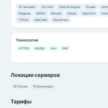
1C-Битрикс
CS-Cart
DataLife Engine
Drupal
Joom
Magento
MODX
Moodle
Netcat
OpenCart
Pres
TYPO3
UMI.CMS
WordPress
Технологии
HTTP/2
MySQL
Perl
PHP
Локации серверов
🌎 Россия
🌎 Финляндия
Тарифы