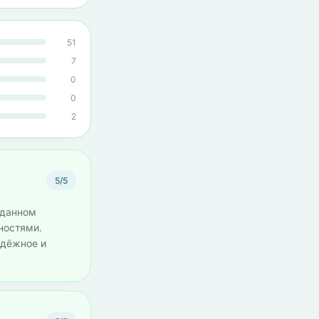
51
7
0
0
2
5/5
 данном
ностями.
адёжное и