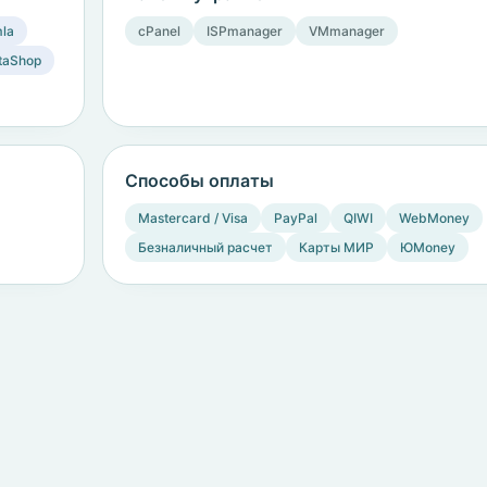
la
cPanel
ISPmanager
VMmanager
taShop
Способы оплаты
Mastercard / Visa
PayPal
QIWI
WebMoney
Безналичный расчет
Карты МИР
ЮMoney