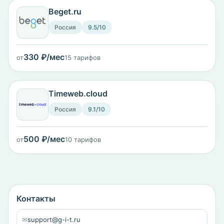
Beget.ru
Россия
9.5/10
330 ₽/мес
от
15 тарифов
Timeweb.cloud
Россия
9.1/10
500 ₽/мес
от
10 тарифов
Контакты
✉
support@g-i-t.ru