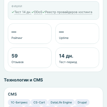
ФИШКИ
✓
✓
✓
Тест 14 дн.
DDoS
Реестр провайдеров хостинга
—
—
Рейтинг
Uptime
59
14 дн.
Отзывов
Тест-период
Технологии и CMS
CMS
1C-Битрикс
CS-Cart
DataLife Engine
Drupal