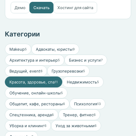
Демо
Скачать
Хостинг для сайта
Категории
Makeup
Адвокаты, юристы
5
9
Архитектура и интерьер
Бизнес и услуги
5
7
Ведущий, event
Грузоперевозки
6
5
Красота, здоровье, спа
Недвижимость
11
5
Обучение, онлайн-школы
5
Общепит, кафе, рестораны
Психология
6
13
Спецтехника, аренда
Тренер, фитнес
6
6
Уборка и клининг
Уход за животными
6
6