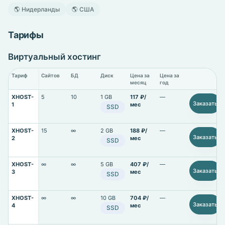
🌎 Нидерланды
🌎 США
Тарифы
Виртуальный хостинг
Тариф
Сайтов
БД
Диск
Цена за
Цена за
месяц
год
XHOST-
5
10
1 GB
117 ₽/
—
Заказать
1
мес
SSD
XHOST-
15
∞
2 GB
188 ₽/
—
Заказать
2
мес
SSD
XHOST-
∞
∞
5 GB
407 ₽/
—
Заказать
3
мес
SSD
XHOST-
∞
∞
10 GB
704 ₽/
—
Заказать
4
мес
SSD