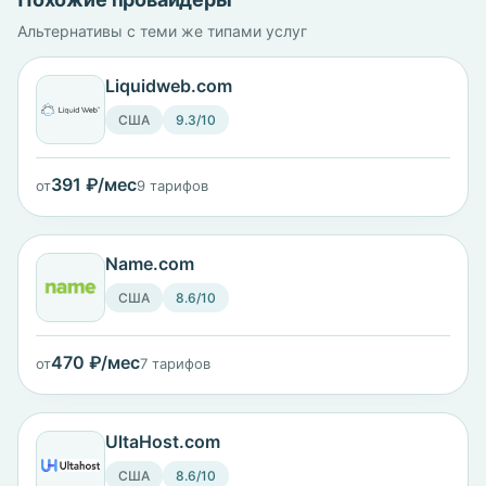
Альтернативы с теми же типами услуг
Liquidweb.com
США
9.3/10
391 ₽/мес
от
9 тарифов
Name.com
США
8.6/10
470 ₽/мес
от
7 тарифов
UltaHost.com
США
8.6/10