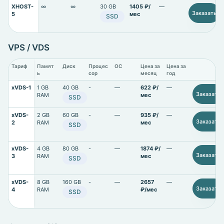
XHOST-
∞
∞
30 GB
1405 ₽/
—
Заказать
5
мес
SSD
VPS / VDS
Тариф
Памят
Диск
Процес
ОС
Цена за
Цена за
ь
сор
месяц
год
xVDS-1
1 GB
40 GB
-
—
622 ₽/
—
Заказать
RAM
мес
SSD
xVDS-
2 GB
60 GB
-
—
935 ₽/
—
Заказать
2
RAM
мес
SSD
xVDS-
4 GB
80 GB
-
—
1874 ₽/
—
Заказать
3
RAM
мес
SSD
xVDS-
8 GB
160 GB
-
—
2657
—
Заказать
4
RAM
₽/мес
SSD