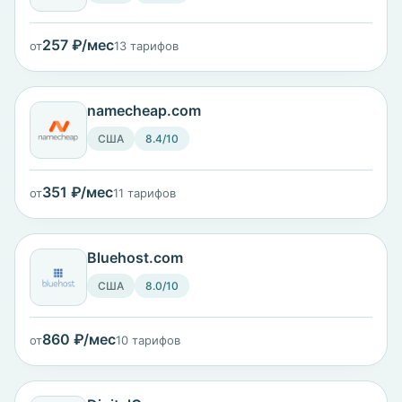
257 ₽/мес
от
13 тарифов
namecheap.com
США
8.4/10
351 ₽/мес
от
11 тарифов
Bluehost.com
США
8.0/10
860 ₽/мес
от
10 тарифов