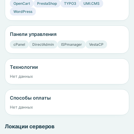
OpenCart
PrestaShop
TYPO3
UMI.CMS
WordPress
Панели управления
cPanel
DirectAdmin
ISPmanager
VestaCP
Технологии
Нет данных
Способы оплаты
Нет данных
Локации серверов