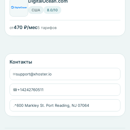
DigitalOcean.com
США
8.0/10
470 ₽/мес
от
5 тарифов
Контакты
✉
support@xhoster.io
☎
+14242760511
📍
600 Markley St. Port Reading, NJ 07064