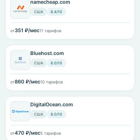
namecheap.com
США
8.4/10
351 ₽/мес
от
11 тарифов
Bluehost.com
США
8.0/10
860 ₽/мес
от
10 тарифов
DigitalOcean.com
США
8.0/10
470 ₽/мес
от
5 тарифов