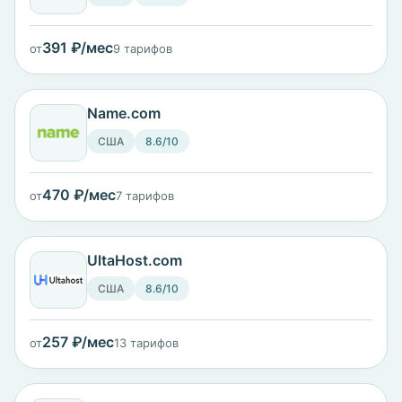
391 ₽/мес
от
9 тарифов
Name.com
США
8.6/10
470 ₽/мес
от
7 тарифов
UltaHost.com
США
8.6/10
257 ₽/мес
от
13 тарифов