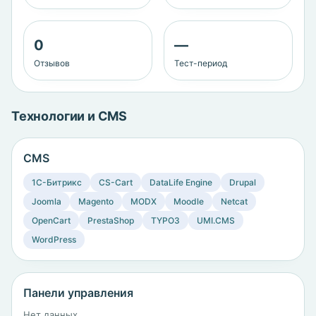
0
—
Отзывов
Тест-период
Технологии и CMS
CMS
1C-Битрикс
CS-Cart
DataLife Engine
Drupal
Joomla
Magento
MODX
Moodle
Netcat
OpenCart
PrestaShop
TYPO3
UMI.CMS
WordPress
Панели управления
Нет данных