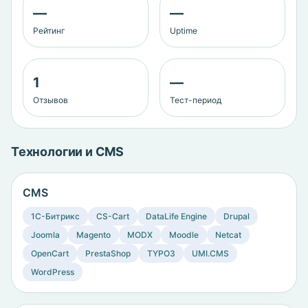
—
—
Рейтинг
Uptime
1
—
Отзывов
Тест-период
Технологии и CMS
CMS
1C-Битрикс
CS-Cart
DataLife Engine
Drupal
Joomla
Magento
MODX
Moodle
Netcat
OpenCart
PrestaShop
TYPO3
UMI.CMS
WordPress