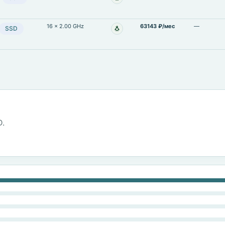
Linux
16 × 2.00 GHz
63143 ₽/мес
—
🐧
SSD
Linux
D.