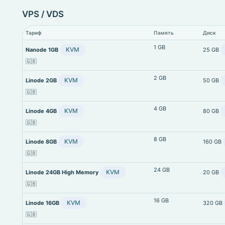
VPS / VDS
Тариф
Память
Диск
1 GB
KVM
Nanode 1GB
25 GB
🇬🇧
2 GB
KVM
Linode 2GB
50 GB
🇬🇧
4 GB
KVM
Linode 4GB
80 GB
🇬🇧
8 GB
KVM
Linode 8GB
160 GB
🇬🇧
24 GB
KVM
Linode 24GB High Memory
20 GB
🇬🇧
16 GB
KVM
Linode 16GB
320 GB
🇬🇧