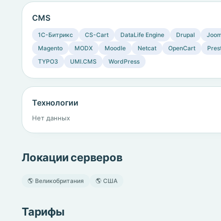
CMS
1C-Битрикс
CS-Cart
DataLife Engine
Drupal
Joom
Magento
MODX
Moodle
Netcat
OpenCart
Pres
TYPO3
UMI.CMS
WordPress
Технологии
Нет данных
Локации серверов
🌎 Великобритания
🌎 США
Тарифы