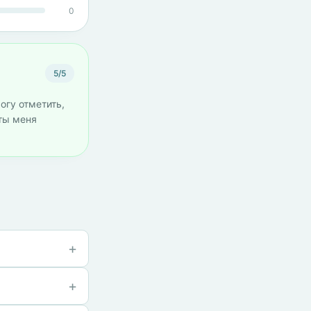
0
5/5
огу отметить,
оты меня