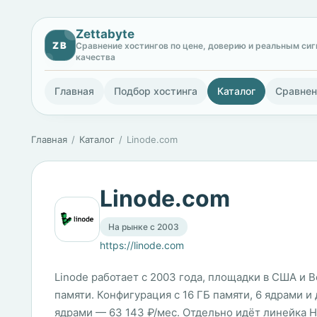
Zettabyte
ZB
Сравнение хостингов по цене, доверию и реальным си
качества
Главная
Подбор хостинга
Каталог
Сравнен
Главная
Каталог
Linode.com
Linode.com
На рынке с 2003
https://linode.com
Linode работает с 2003 года, площадки в США и 
памяти. Конфигурация с 16 ГБ памяти, 6 ядрами и 
ядрами — 63 143 ₽/мес. Отдельно идёт линейка Hi