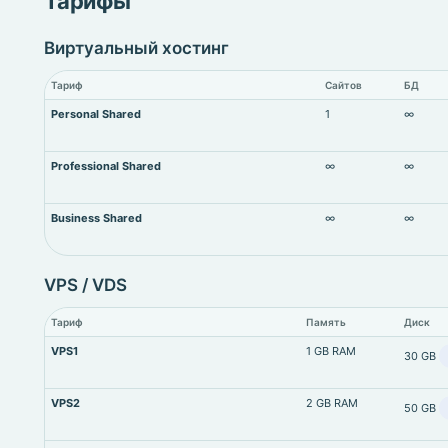
Тарифы
Виртуальный хостинг
Тариф
Сайтов
БД
Personal Shared
1
∞
Professional Shared
∞
∞
Business Shared
∞
∞
VPS / VDS
Тариф
Память
Диск
VPS1
1 GB RAM
30 GB
VPS2
2 GB RAM
50 GB