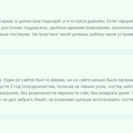
ервис в целом мне подходит, и я остался доволен. Если говори
но доступная поддержка, удобное администрирование, различны
нным хостером. На практике такой уровень работы меня устраив
. Один из сайтов был по фарме, но на сайте нельзя было оформи
пустя 3 год сотрудничества, почесав за левым ухом, хостер заб
реждения, без возможности перенести сайт, без возврата денег.
р не дал забрать бекап, не разрешил дальше использовать хост