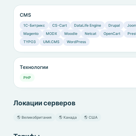
CMS
1C-Битрикс
CS-Cart
DataLife Engine
Drupal
Joom
Magento
MODX
Moodle
Netcat
OpenCart
Pres
TYPO3
UMI.CMS
WordPress
Технологии
PHP
Локации серверов
🌎 Великобритания
🌎 Канада
🌎 США