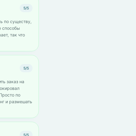
5/5
ть по существу,
е способы
ает, так что
5/5
ть заказ на
локировал
 Просто по
инг и размешать
5/5