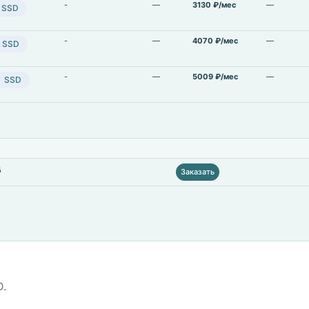
-
—
3130 ₽/мес
—
SSD
-
—
4070 ₽/мес
—
SSD
-
—
5009 ₽/мес
—
SSD
д
Заказать
D.