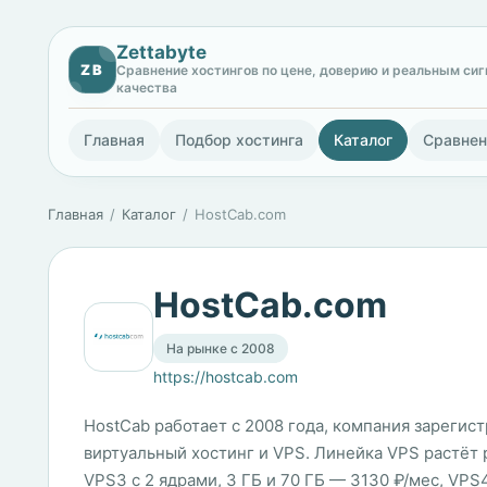
Zettabyte
ZB
Сравнение хостингов по цене, доверию и реальным си
качества
Главная
Подбор хостинга
Каталог
Сравнен
Главная
Каталог
HostCab.com
HostCab.com
На рынке с 2008
https://hostcab.com
HostCab работает с 2008 года, компания зарегис
виртуальный хостинг и VPS. Линейка VPS растёт ра
VPS3 с 2 ядрами, 3 ГБ и 70 ГБ — 3130 ₽/мес, VPS4