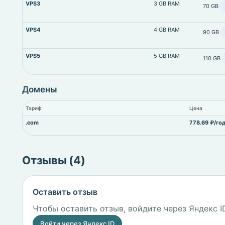
VPS3
3 GB RAM
70 GB
VPS4
4 GB RAM
90 GB
VPS5
5 GB RAM
110 GB
Домены
Тариф
Цена
.com
778.69 ₽/го
Отзывы (4)
Оставить отзыв
Чтобы оставить отзыв, войдите через Яндекс I
Войти через Яндекс ID