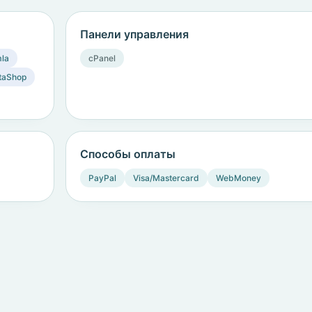
Панели управления
la
cPanel
taShop
Способы оплаты
PayPal
Visa/Mastercard
WebMoney