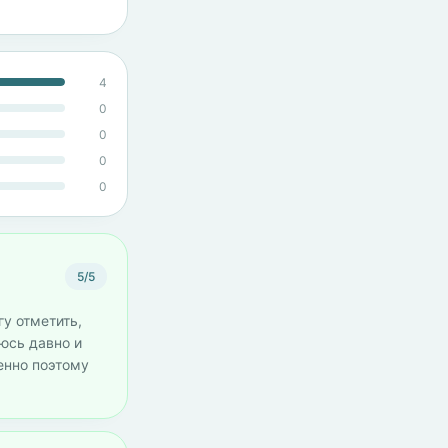
4
0
0
0
0
5/5
гу отметить,
уюсь давно и
енно поэтому