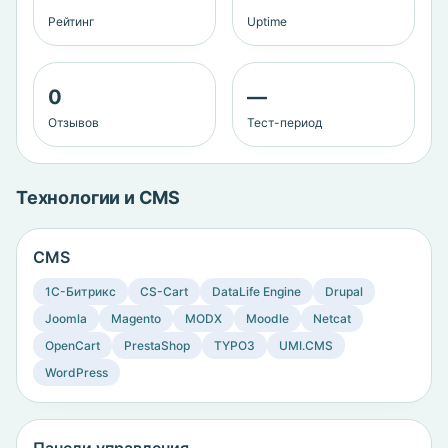
Рейтинг
Uptime
0
—
Отзывов
Тест-период
Технологии и CMS
CMS
1C-Битрикс
CS-Cart
DataLife Engine
Drupal
Joomla
Magento
MODX
Moodle
Netcat
OpenCart
PrestaShop
TYPO3
UMI.CMS
WordPress