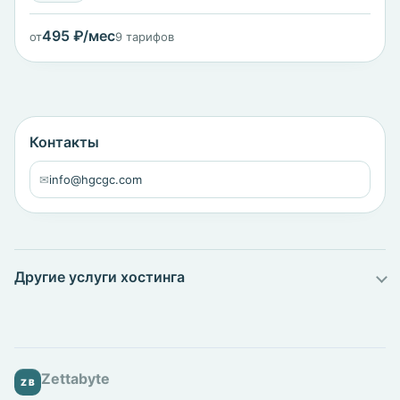
495 ₽/мес
от
9 тарифов
Контакты
✉
info@hgcgc.com
Другие услуги хостинга
Zettabyte
ZB