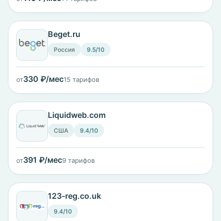
Beget.ru
Россия
9.5/10
330 ₽/мес
от
15 тарифов
Liquidweb.com
США
9.4/10
391 ₽/мес
от
9 тарифов
123-reg.co.uk
9.4/10