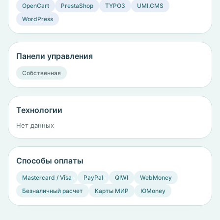
OpenCart
PrestaShop
TYPO3
UMI.CMS
WordPress
Панели управления
Собственная
Технологии
Нет данных
Способы оплаты
Mastercard / Visa
PayPal
QIWI
WebMoney
Безналичный расчет
Карты МИР
ЮMoney