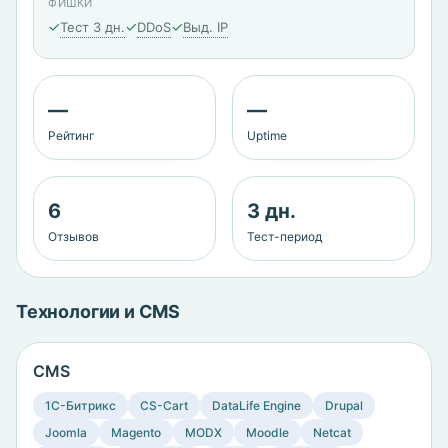
ФИШКИ
✓
✓
✓
Тест 3 дн.
DDoS
Выд. IP
—
—
Рейтинг
Uptime
6
3 дн.
Отзывов
Тест-период
Технологии и CMS
CMS
1C-Битрикс
CS-Cart
DataLife Engine
Drupal
Joomla
Magento
MODX
Moodle
Netcat