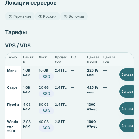
Локации серверов
🌎 Германия
🌎 Россия
🌎 Эстония
Тарифы
VPS / VDS
Тариф
Памят
Диск
Процес
ОС
Цена за
Цена за
ь
сор
месяц
год
Мини
1 GB
10 GB
2.4 ГГц
—
225 ₽/
—
Заказать
RAM
мес
SSD
Старт
1 GB
20 GB
2.4 ГГц
—
425 ₽/
—
Заказать
RAM
мес
SSD
Профи
4 GB
60 GB
2.4 ГГц
—
1390
—
Заказать
RAM
₽/мес
SSD
Windo
2 GB
40 GB
2.8 ГГц
—
1600
—
Заказать
ws-
RAM
₽/мес
SSD
2900