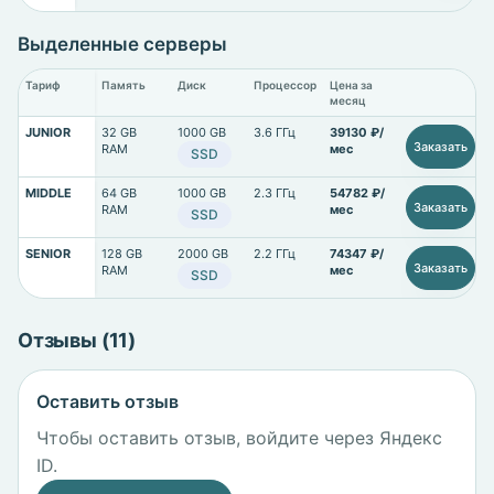
Выделенные серверы
Тариф
Память
Диск
Процессор
Цена за
месяц
JUNIOR
32 GB
1000 GB
3.6 ГГц
39130 ₽/
Заказать
RAM
мес
SSD
MIDDLE
64 GB
1000 GB
2.3 ГГц
54782 ₽/
Заказать
RAM
мес
SSD
SENIOR
128 GB
2000 GB
2.2 ГГц
74347 ₽/
Заказать
RAM
мес
SSD
Отзывы (11)
Оставить отзыв
Чтобы оставить отзыв, войдите через Яндекс
ID.