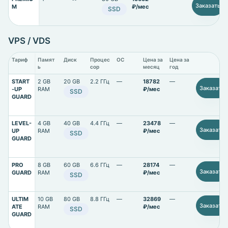
Заказать
M
₽/мес
SSD
VPS / VDS
Тариф
Памят
Диск
Процес
ОС
Цена за
Цена за
ь
сор
месяц
год
START
2 GB
20 GB
2.2 ГГц
—
18782
—
Заказать
-UP
RAM
₽/мес
SSD
GUARD
LEVEL-
4 GB
40 GB
4.4 ГГц
—
23478
—
Заказать
UP
RAM
₽/мес
SSD
GUARD
PRO
8 GB
60 GB
6.6 ГГц
—
28174
—
Заказать
GUARD
RAM
₽/мес
SSD
ULTIM
10 GB
80 GB
8.8 ГГц
—
32869
—
Заказать
ATE
RAM
₽/мес
SSD
GUARD