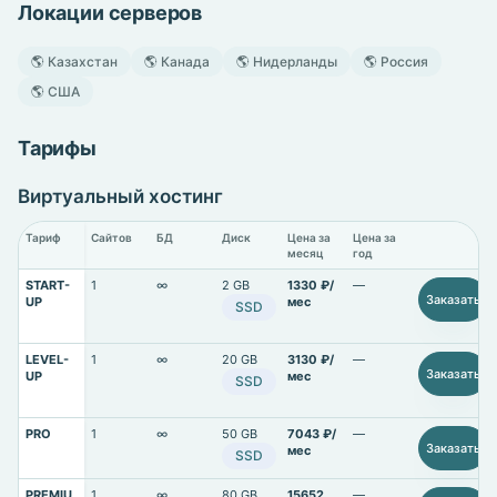
Локации серверов
🌎 Казахстан
🌎 Канада
🌎 Нидерланды
🌎 Россия
🌎 США
Тарифы
Виртуальный хостинг
Тариф
Сайтов
БД
Диск
Цена за
Цена за
месяц
год
START-
1
∞
2 GB
1330 ₽/
—
Заказать
UP
мес
SSD
LEVEL-
1
∞
20 GB
3130 ₽/
—
Заказать
UP
мес
SSD
PRO
1
∞
50 GB
7043 ₽/
—
Заказать
мес
SSD
PREMIU
1
∞
80 GB
15652
—