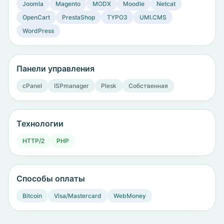
Joomla
Magento
MODX
Moodle
Netcat
OpenCart
PrestaShop
TYPO3
UMI.CMS
WordPress
Панели управления
cPanel
ISPmanager
Plesk
Собственная
Технологии
HTTP/2
PHP
Способы оплаты
Bitcoin
Visa/Mastercard
WebMoney