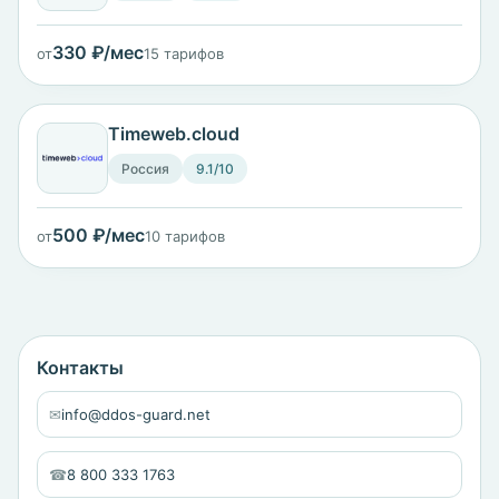
330 ₽/мес
от
15 тарифов
Timeweb.cloud
Россия
9.1/10
500 ₽/мес
от
10 тарифов
Контакты
✉
info@ddos-guard.net
☎
8 800 333 1763