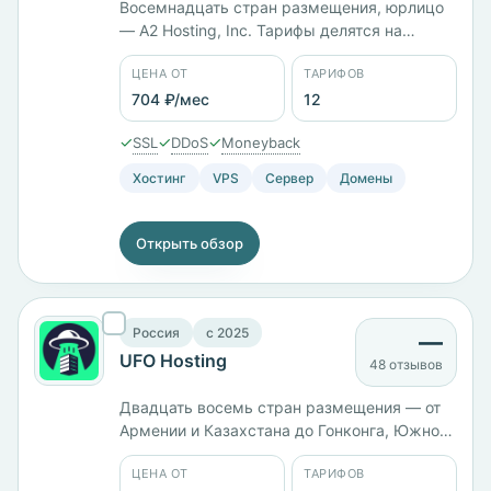
Восемнадцать стран размещения, юрлицо
— A2 Hosting, Inc. Тарифы делятся на
самостоятельные и управляемые:
ЦЕНА ОТ
ТАРИФОВ
Unmanaged Launch 1 с 1 ГБ памяти стоит
703 ₽/мес, Managed Takeoff 4 с 2 ядрами и
704 ₽/мес
12
4 ГБ — 6025 ₽/мес, Takeoff 8 с 6 ядрами и
✓
✓
✓
SSL
DDoS
Moneyback
8 ГБ — 8216 ₽/мес. Панели cPanel и Plesk.
Хостинг
VPS
Сервер
Домены
Открыть обзор
Россия
c 2025
—
UFO Hosting
48 отзывов
Двадцать восемь стран размещения — от
Армении и Казахстана до Гонконга, Южной
Кореи и Австралии. Компания запустилась в
ЦЕНА ОТ
ТАРИФОВ
2025 году. Тарифы названы по звёздам: