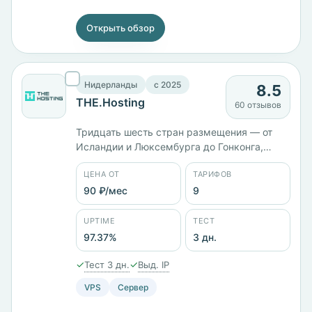
Открыть обзор
Нидерланды
c 2025
8.5
THE.Hosting
60 отзывов
Тридцать шесть стран размещения — от
Исландии и Люксембурга до Гонконга,
Китая и Южной Кореи. Компания
ЦЕНА ОТ
ТАРИФОВ
зарегистрирована в Нидерландах как
WorkTitans B.V. и работает с 2025 года.
90 ₽/мес
9
Девять тарифов: VPS и выделенные
серверы, старшая конфигурация
UPTIME
ТЕСТ
Adamantium даёт 24 ядра, 32 ГБ памяти и
97.37%
3 дн.
410 ГБ диска. Оплата картой, Apple Pay,
PayPal или биткоином.
✓
✓
Тест 3 дн.
Выд. IP
VPS
Сервер