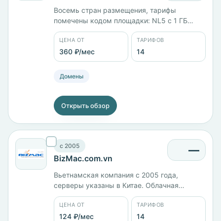
Восемь стран размещения, тарифы
помечены кодом площадки: NL5 с 1 ГБ
памяти стоит 539 ₽/мес, NL7 с 2 ядрами и 2
ЦЕНА ОТ
ТАРИФОВ
ГБ — 719 ₽/мес, NL11 с 4 ядрами и 8 ГБ —
1529 ₽/мес. На виртуальном хостинге
360 ₽/мес
14
тариф с 4 ГБ диска — 360 ₽/мес. Панели
cPanel и ISPmanager.
Домены
Открыть обзор
c 2005
—
BizMac.com.vn
Вьетнамская компания с 2005 года,
серверы указаны в Китае. Облачная
линейка: VNLite с 1 ГБ памяти стоит 782 ₽/
ЦЕНА ОТ
ТАРИФОВ
мес, Professional с 2 ядрами и 4 ГБ — 1565
₽/мес, Corporate с 6 ядрами и 8 ГБ — 4695
124 ₽/мес
14