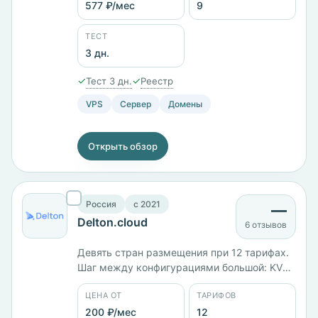
Brachium с 4 ГБ памяти стоит 977 ₽/мес,
577 ₽/мес
9
Arcturus с 10 ГБ — 2021 ₽/мес, Alphard с 24
ГБ и диском на 310 ГБ — 8000 ₽/мес.
ТЕСТ
3 дн.
✓
✓
Тест 3 дн.
Реестр
VPS
Сервер
Домены
Открыть обзор
Россия
c 2021
—
Delton.cloud
6 отзывов
Девять стран размещения при 12 тарифах.
Шаг между конфигурациями большой: KVM-
1 с 1 ГБ памяти стоит 200 ₽/мес, KVM-2
ЦЕНА ОТ
ТАРИФОВ
сразу даёт 3 ядра и 8 ГБ за 700 ₽/мес,
KVM-4 — 8 ядер, 24 ГБ и диск на 300 ГБ за
200 ₽/мес
12