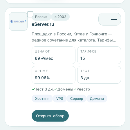
Россия
c 2002
—
eServer.ru
Площадки в России, Китае и Гонконге —
редкое сочетание для каталога. Тарифы
дублируются по регионам: Econom с 1 ГБ
ЦЕНА ОТ
ТАРИФОВ
памяти стоит 1201 ₽/мес и в европейской, и
в гонконгской локации, Business+ с 4
69 ₽/мес
15
ядрами, 8 ГБ и диском на 250 ГБ — 7008 ₽/
мес. Заявленный uptime 99,96%.
UPTIME
ТЕСТ
99.96%
3 дн.
✓
✓
✓
Тест 3 дн.
Домены
Реестр
Хостинг
VPS
Сервер
Домены
Открыть обзор