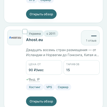
Открыть обзор
Украина
c 2011
—
Ahost.eu
1 отзыв
Двадцать восемь стран размещения — от
Исландии и Норвегии до Гонконга, Китая и
Японии. Компания работает с 2011 года, 15
ЦЕНА ОТ
ТАРИФОВ
тарифов от 90 ₽/мес; российская версия
KVM ADVANCED с 6 ядрами и 8 ГБ памяти
90 ₽/мес
15
стоит 2249 ₽/мес. Панели cPanel,
✓
Выд. IP
DirectAdmin, ISPmanager и VestaCP.
Хостинг
VPS
Сервер
Открыть обзор