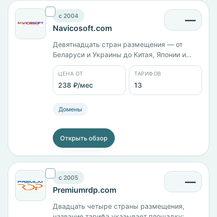
c 2004
—
Navicosoft.com
Девятнадцать стран размещения — от
Беларуси и Украины до Китая, Японии и
Австралии. Компания работает с 2004 года.
ЦЕНА ОТ
ТАРИФОВ
VPS: v1 с 532 МБ памяти — 468 ₽/мес, v3 с
2 ядрами и 2 ГБ — 1877 ₽/мес, v4 с 3
238 ₽/мес
13
ядрами и 3 ГБ — 3129 ₽/мес. На хостинге
тариф Diamond — 237 ₽/мес.
Домены
Открыть обзор
c 2005
—
Premiumrdp.com
Двадцать четыре страны размещения,
название тарифа указывает площадку: