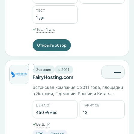
1800 ₽/мес. Виртуальный хостинг WEB-1 —
350 ₽/мес.
ТЕСТ
1 дн.
✓
Тест 1 дн.
Открыть обзор
Эстония
c 2011
—
FairyHosting.com
Эстонская компания с 2011 года, площадки
в Эстонии, Германии, России и Китае.
Линейка KS21: 4 ГБ памяти и 50 ГБ диска —
ЦЕНА ОТ
ТАРИФОВ
979 ₽/мес, 6 ГБ и 100 ГБ — 1474 ₽/мес, 8 ГБ
с 4 ядрами и диском на 250 ГБ — 2463 ₽/
450 ₽/мес
12
мес. Пять панелей на выбор, оплата в том
✓
Выд. IP
числе биткоином.
VPS
Сервер