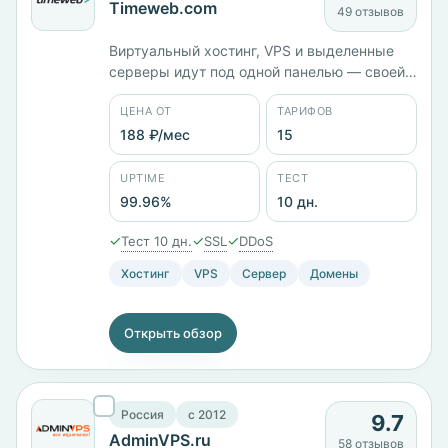
Timeweb.com
49 отзывов
Виртуальный хостинг, VPS и выделенные
серверы идут под одной панелью — своей
или ISPmanager. Компания работает с 2006
ЦЕНА ОТ
ТАРИФОВ
года, юрлицо российское, ООО «ТаймВэб».
В каталоге 15 тарифов, стартовый Cloud 15
188 ₽/мес
15
стоит 188 ₽/мес. Площадки в России,
Казахстане, Нидерландах, Германии и
UPTIME
ТЕСТ
Польше, заявленный uptime 99,96%.
99.96%
10 дн.
Тестовый период — 10 дней.
✓
✓
✓
Тест 10 дн.
SSL
DDoS
Хостинг
VPS
Сервер
Домены
Открыть обзор
Россия
c 2012
9.7
AdminVPS.ru
58 отзывов