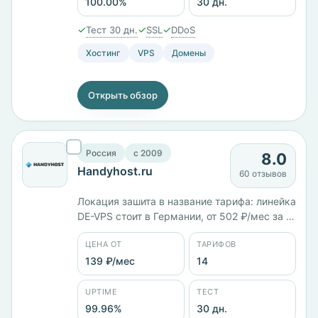
100.00%
30 дн.
✓
✓
✓
Тест 30 дн.
SSL
DDoS
Хостинг
VPS
Домены
Открыть обзор
Россия
c 2009
8.0
Handyhost.ru
60 отзывов
Локация зашита в название тарифа: линейка
DE-VPS стоит в Германии, от 502 ₽/мес за 1
ГБ памяти до 1624 ₽/мес за 3 ядра и 4 ГБ.
ЦЕНА ОТ
ТАРИФОВ
Всего 14 тарифов от 139 ₽/мес, площадки в
России, Германии и Финляндии. Юрлицо
139 ₽/мес
14
ООО «Хенди Хост», панели ISPmanager и
VMmanager. Заявленный uptime 99,96%,
UPTIME
ТЕСТ
тест 30 дней.
99.96%
30 дн.