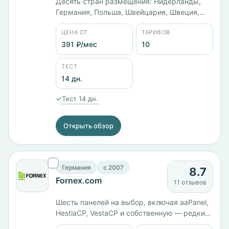
Десять стран размещения: Нидерланды,
Германия, Польша, Швейцария, Швеция,
Эстония, Украина, Россия, США и Канада.
ЦЕНА ОТ
ТАРИФОВ
Панелей шесть, среди них aaPanel и
HestiaCP. Линейка Linux SSD VPS идёт от
391 ₽/мес
10
Lite за 391 ₽/мес до Elite с 6 ядрами и 16 ГБ
памяти за 4695 ₽/мес. Оплата картой,
ТЕСТ
PayPal или WebMoney. С 2005 года.
14 дн.
✓
Тест 14 дн.
Открыть обзор
Германия
c 2007
8.7
Fornex.com
11 отзывов
Шесть панелей на выбор, включая aaPanel,
HestiaCP, VestaCP и собственную — редкий
разброс. Работает с 2007 года, юрлицо