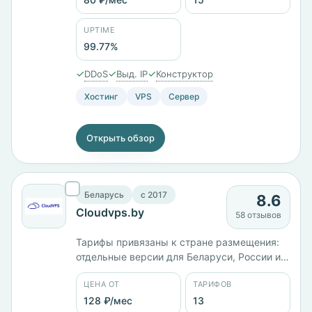
одинаковых 2 ГБ памяти. Всего 15 тарифов
от 80 ₽/мес, оплата картой МИР, через СБП
UPTIME
или Сбербанк Онлайн.
99.77%
✓
✓
✓
DDoS
Выд. IP
Конструктор
Хостинг
VPS
Сервер
Открыть обзор
Беларусь
c 2017
8.6
Cloudvps.by
58 отзывов
Тарифы привязаны к стране размещения:
отдельные версии для Беларуси, России и
Казахстана, плюс сборка Lite Bitrix под 1С-
ЦЕНА ОТ
ТАРИФОВ
Битрикс. Работает с 2017 года, юрлицо —
ООО «Единые Решения». Тринадцать
128 ₽/мес
13