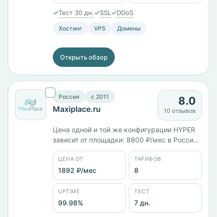
✓
✓
✓
Тест 30 дн.
SSL
DDoS
Хостинг
VPS
Домены
Открыть обзор
Россия
c 2011
8.0
Maxiplace.ru
10 отзывов
Цена одной и той же конфигурации HYPER
зависит от площадки: 8800 ₽/мес в России
на KVM, 22 768 ₽/мес в Германии, 24 880 ₽/
ЦЕНА ОТ
ТАРИФОВ
мес в Нидерландах, а Windows-версия в
Германии — 29 060 ₽/мес. Восемь тарифов,
1892 ₽/мес
8
юрлицо ООО «Максиплэйс», заявленный
uptime 99,98%.
UPTIME
ТЕСТ
99.98%
7 дн.