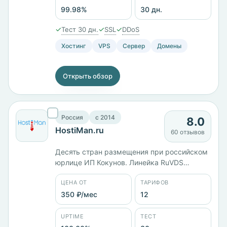
средств и 30 дней теста.
99.98%
30 дн.
✓
✓
✓
Тест 30 дн.
SSL
DDoS
Хостинг
VPS
Сервер
Домены
Открыть обзор
Россия
c 2014
8.0
HostiMan.ru
60 отзывов
Десять стран размещения при российском
юрлице ИП Кокунов. Линейка RuVDS
считается по ядрам: 1 ядро и 1 ГБ памяти
ЦЕНА ОТ
ТАРИФОВ
стоят 416 ₽/мес, 3 ядра и 4 ГБ — 1666 ₽/
мес, 4 ядра и 8 ГБ — 2500 ₽/мес.
350 ₽/мес
12
Двенадцать тарифов от 350 ₽/мес, панели
cPanel, HestiaCP и ISPmanager. Заявленный
UPTIME
ТЕСТ
uptime 100%, тест 30 дней.