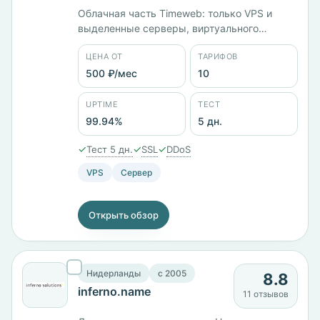
Облачная часть Timeweb: только VPS и
выделенные серверы, виртуального
хостинга здесь нет. Девять стран
ЦЕНА ОТ
ТАРИФОВ
размещения, из технологий заявлены
Kubernetes, PostgreSQL, Redis, объектное
500 ₽/мес
10
хранилище S3 и соответствие 152-ФЗ.
Десять тарифов от 500 ₽/мес, оплата
UPTIME
ТЕСТ
картами МИР и через СБП. Заявленный
99.94%
5 дн.
uptime 99,94%, тест — 5 дней.
✓
✓
✓
Тест 5 дн.
SSL
DDoS
VPS
Сервер
Открыть обзор
Нидерланды
c 2005
8.8
inferno.name
11 отзывов