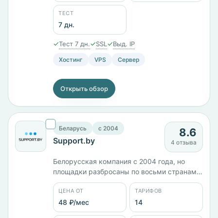
тарифов от 128 ₽/мес, шесть локаций,
панели ISPmanager и WHMCS. Оплата
ТЕСТ
картой МИР или по безналичному расчёту,
7 дн.
тест 7 дней.
✓
✓
✓
Тест 7 дн.
SSL
Выд. IP
Хостинг
VPS
Сервер
Открыть обзор
Беларусь
c 2004
8.6
Support.by
4 отзыва
Белорусская компания с 2004 года, но
площадки разбросаны по восьми странам
— Беларусь, Россия, Польша, Германия,
ЦЕНА ОТ
ТАРИФОВ
Австрия, Франция, Канада и Сингапур.
Четырнадцать тарифов от 47 ₽/мес, VDS BY
48 ₽/мес
14
M с 2 ГБ памяти стоит 652 ₽/мес, 3XL с 6