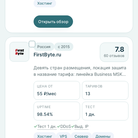
Хостинг
Открыть обзор
Россия
c 2015
7.8
FirstByte.ru
60 отзывов
Девять стран размещения, локация зашита
в название тарифа: линейка Business MSK
стоит в Москве и идёт от 599 ₽/мес за 1 ГБ
ЦЕНА ОТ
ТАРИФОВ
памяти до 5199 ₽/мес за 6 ядер и 7 ГБ.
Тринадцать тарифов от 55 ₽/мес, юрлицо
55 ₽/мес
13
ООО «Первый Сервер Лимитед». Тестовый
период — сутки.
UPTIME
ТЕСТ
98.54%
1 дн.
✓
✓
✓
Тест 1 дн.
DDoS
Выд. IP
Хостинг
VPS
Сервер
Домены