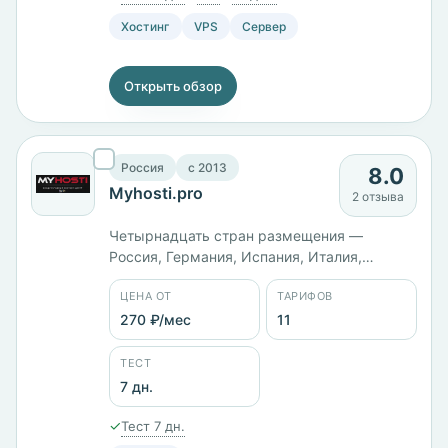
Хостинг
VPS
Сервер
Открыть обзор
Россия
c 2013
8.0
Myhosti.pro
2 отзыва
Четырнадцать стран размещения —
Россия, Германия, Испания, Италия,
Норвегия, Польша, Турция, Финляндия,
ЦЕНА ОТ
ТАРИФОВ
Франция, Швейцария, Швеция, Канада, США
и Япония. Линейка MVK растёт ровными
270 ₽/мес
11
шагами: 2 ГБ памяти за 450 ₽/мес, 4 ГБ за
1349 ₽/мес, 6 ГБ с диском на 125 ГБ за
ТЕСТ
2249 ₽/мес. Панели cPanel и ISPmanager.
7 дн.
✓
Тест 7 дн.