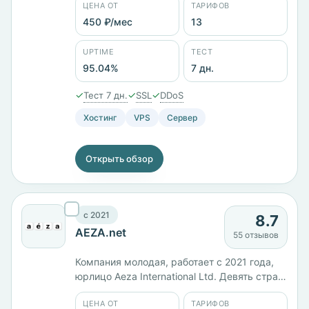
ЦЕНА ОТ
ТАРИФОВ
российское, ИП Лавков. Площадки в
восьми странах, 13 тарифов от 450 ₽/мес,
450 ₽/мес
13
есть отдельная линейка VPS на ARM.
Тестовый период 7 дней, предусмотрен
UPTIME
ТЕСТ
возврат средств. Заявленный uptime —
95.04%
7 дн.
95,04%.
✓
✓
✓
Тест 7 дн.
SSL
DDoS
Хостинг
VPS
Сервер
Открыть обзор
c 2021
8.7
AEZA.net
55 отзывов
Компания молодая, работает с 2021 года,
юрлицо Aeza International Ltd. Девять стран
размещения: Россия, Германия,
ЦЕНА ОТ
ТАРИФОВ
Нидерланды, Финляндия, Франция, Швеция,