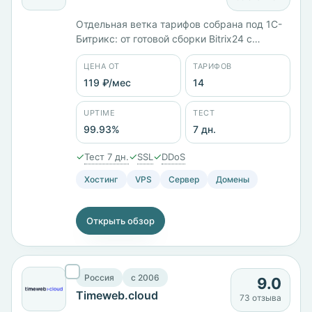
Отдельная ветка тарифов собрана под 1С-
Битрикс: от готовой сборки Bitrix24 с
интернет-магазином и CRM за 1529 ₽/мес
ЦЕНА ОТ
ТАРИФОВ
до Lite 1С-Битрикс за 449 ₽/мес. Всего 14
тарифов, минимальная цена в каталоге —
119 ₽/мес
14
119 ₽/мес. Шесть стран размещения:
Россия, Казахстан, Беларусь, Германия,
UPTIME
ТЕСТ
Нидерланды, Финляндия. Панели на выбор
99.93%
7 дн.
— ISPmanager, Plesk, WHMCS. Тест 7 дней,
заявленный uptime 99,93%.
✓
✓
✓
Тест 7 дн.
SSL
DDoS
Хостинг
VPS
Сервер
Домены
Открыть обзор
Россия
c 2006
9.0
Timeweb.cloud
73 отзыва