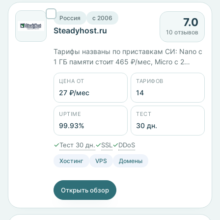
Россия
c 2006
7.0
Steadyhost.ru
10 отзывов
Тарифы названы по приставкам СИ: Nano с
1 ГБ памяти стоит 465 ₽/мес, Micro с 2
ядрами и 2 ГБ — 700 ₽/мес, Kilo с 3 ядрами,
ЦЕНА ОТ
ТАРИФОВ
3 ГБ и диском на 100 ГБ — 935 ₽/мес.
Четыре панели, включая RootPanel,
27 ₽/мес
14
площадки в России, Германии и
Нидерландах. Тест 30 дней, возврат
UPTIME
ТЕСТ
средств.
99.93%
30 дн.
✓
✓
✓
Тест 30 дн.
SSL
DDoS
Хостинг
VPS
Домены
Открыть обзор