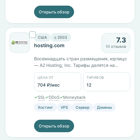
Открыть обзор
США
c 2003
7.3
hosting.com
10 отзывов
Восемнадцать стран размещения, юрлицо
— A2 Hosting, Inc. Тарифы делятся на
самостоятельные и управляемые:
ЦЕНА ОТ
ТАРИФОВ
Unmanaged Launch 1 с 1 ГБ памяти стоит
703 ₽/мес, Managed Takeoff 4 с 2 ядрами и
704 ₽/мес
12
4 ГБ — 6025 ₽/мес, Takeoff 8 с 6 ядрами и
✓
✓
✓
SSL
DDoS
Moneyback
8 ГБ — 8216 ₽/мес. Панели cPanel и Plesk.
Хостинг
VPS
Сервер
Домены
Открыть обзор