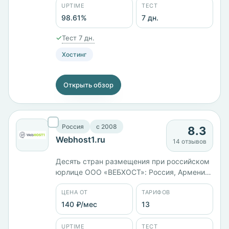
ядрами и 12 ГБ — 3383 ₽/мес. Панели
UPTIME
ТЕСТ
cPanel, ISPmanager, Plesk. Заявленный
98.61%
7 дн.
uptime 98,61%.
✓
Тест 7 дн.
Хостинг
Открыть обзор
Россия
c 2008
8.3
Webhost1.ru
14 отзывов
Десять стран размещения при российском
юрлице ООО «ВЕБХОСТ»: Россия, Армения,
Молдова, Турция, Израиль, Гонконг,
ЦЕНА ОТ
ТАРИФОВ
Германия, Франция, Нидерланды и США.
Тринадцать тарифов от 140 ₽/мес, VDS в
140 ₽/мес
13
Молдове — от 428 ₽/мес за 2 ГБ памяти до
2213 ₽/мес за 6 ядер и 8 ГБ. Возврат
UPTIME
ТЕСТ