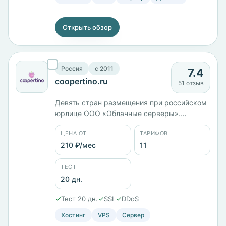
Открыть обзор
Россия
c 2011
7.4
coopertino.ru
51 отзыв
Девять стран размещения при российском
юрлице ООО «Облачные серверы».
Линейка CloudVDS удваивается: 2 ГБ
ЦЕНА ОТ
ТАРИФОВ
памяти и 20 ГБ диска — 380 ₽/мес, 4 ГБ и
40 ГБ — 690 ₽/мес, 8 ГБ с 4 ядрами и 80 ГБ
210 ₽/мес
11
— 1250 ₽/мес. Одиннадцать тарифов от 210
₽/мес, тестовый период 20 дней.
ТЕСТ
20 дн.
✓
✓
✓
Тест 20 дн.
SSL
DDoS
Хостинг
VPS
Сервер