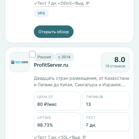
✓
✓
✓
Тест 7 дн.
DDoS
Выд. IP
VPS
Открыть обзор
Россия
c 2014
8.0
ProfitServer.ru
18 отзывов
Двадцать стран размещения, от Казахстана
и Латвии до Китая, Сингапура и Израиля.
Юрлицо ООО «ИТК», работает с 2014 года.
ЦЕНА ОТ
ТАРИФОВ
Тринадцать тарифов от 80 ₽/мес: KVM-1 с 1
ГБ памяти стоит 990 ₽/мес, старший KVM-
80 ₽/мес
13
12 с 64 ГБ и диском на 500 ГБ — 27 600 ₽/
мес. Панель ISPmanager, заявленный uptime
UPTIME
ТЕСТ
98,73%.
98.73%
7 дн.
✓
✓
✓
Тест 7 дн.
SSL
Выд. IP