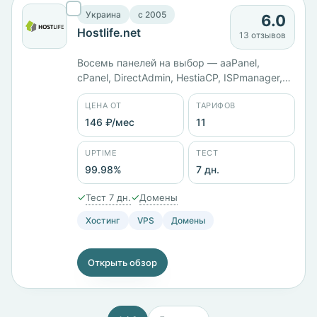
Украина
c 2005
6.0
Hostlife.net
13 отзывов
Восемь панелей на выбор — aaPanel,
cPanel, DirectAdmin, HestiaCP, ISPmanager,
Plesk, RootPanel и VestaCP. Площадки в
ЦЕНА ОТ
ТАРИФОВ
шести странах, компания работает с 2005
года. Одиннадцать тарифов от 146 ₽/мес,
146 ₽/мес
11
старший Geek на NVMe с 8 ядрами и 12 ГБ
памяти стоит 8310 ₽/мес. Заявленный
UPTIME
ТЕСТ
uptime 99,98%.
99.98%
7 дн.
✓
✓
Тест 7 дн.
Домены
Хостинг
VPS
Домены
Открыть обзор