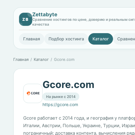
Zettabyte
ZB
Сравнение хостингов по цене, доверию и реальным си
качества
Главная
Подбор хостинга
Каталог
Сравнен
Главная
Каталог
Gcore.com
Gcore.com
На рынке с 2014
https://gcore.com
Gcore работает с 2014 года, и география у платф
Италии, Австрии, Польше, Украине, Турции, Израи
пограничный: доставка контента, вычисления ряд