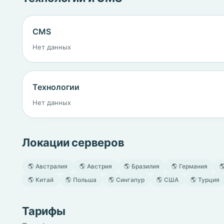
CMS
Нет данных
Технологии
Нет данных
Локации серверов
🌎 Австралия
🌎 Австрия
🌎 Бразилия
🌎 Германия

🌎 Китай
🌎 Польша
🌎 Сингапур
🌎 США
🌎 Турция
Тарифы