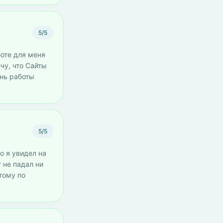
5/5
боте для меня
чу, что Cайты
ень работы
5/5
о я увидел на
 не падал ни
тому по