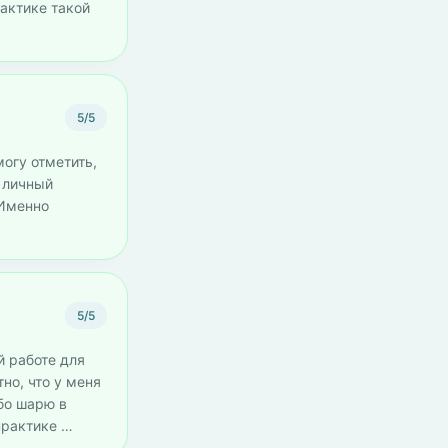
актике такой
5/5
могу отметить,
о личный
 Именно
5/5
й работе для
но, что у меня
обо шарю в
 практике …