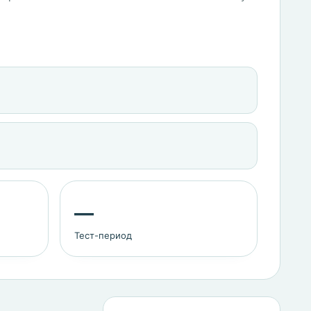
—
Тест-период