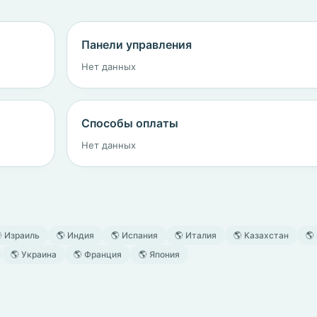
Панели управления
Нет данных
Способы оплаты
Нет данных
 Израиль
🌎 Индия
🌎 Испания
🌎 Италия
🌎 Казахстан
🌎
🌎 Украина
🌎 Франция
🌎 Япония