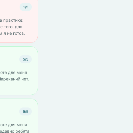
1/5
а практике:
е того, для
 я не готов.
5/5
боте для меня
Нареканий нет.
5/5
боте для меня
Недавно ребята