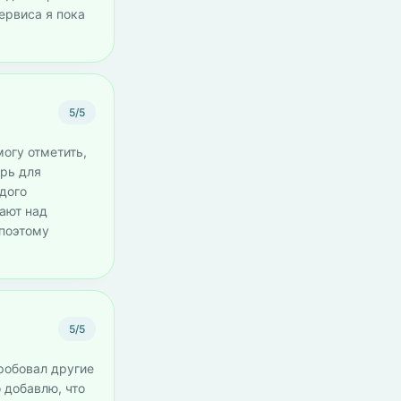
ервиса я пока
5/5
могу отметить,
ерь для
дого
ают над
 поэтому
5/5
пробовал другие
о добавлю, что