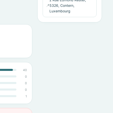
📍
5326, Contern,
Luxembourg
40
0
0
0
1