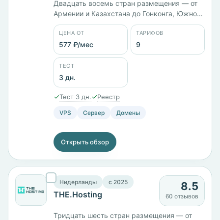
Двадцать восемь стран размещения — от
Армении и Казахстана до Гонконга, Южной
Кореи и Австралии. Компания запустилась в
ЦЕНА ОТ
ТАРИФОВ
2025 году. Тарифы названы по звёздам:
Brachium с 4 ГБ памяти стоит 977 ₽/мес,
577 ₽/мес
9
Arcturus с 10 ГБ — 2021 ₽/мес, Alphard с 24
ГБ и диском на 310 ГБ — 8000 ₽/мес.
ТЕСТ
3 дн.
✓
✓
Тест 3 дн.
Реестр
VPS
Сервер
Домены
Открыть обзор
Нидерланды
c 2025
8.5
THE.Hosting
60 отзывов
Тридцать шесть стран размещения — от