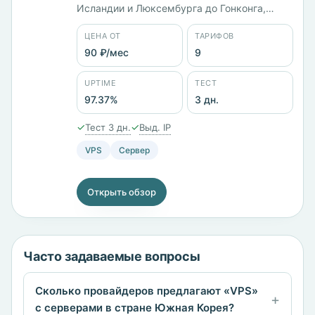
Исландии и Люксембурга до Гонконга,
Китая и Южной Кореи. Компания
ЦЕНА ОТ
ТАРИФОВ
зарегистрирована в Нидерландах как
WorkTitans B.V. и работает с 2025 года.
90 ₽/мес
9
Девять тарифов: VPS и выделенные
серверы, старшая конфигурация
UPTIME
ТЕСТ
Adamantium даёт 24 ядра, 32 ГБ памяти и
97.37%
3 дн.
410 ГБ диска. Оплата картой, Apple Pay,
PayPal или биткоином.
✓
✓
Тест 3 дн.
Выд. IP
VPS
Сервер
Открыть обзор
Часто задаваемые вопросы
Сколько провайдеров предлагают «VPS»
с серверами в стране Южная Корея?