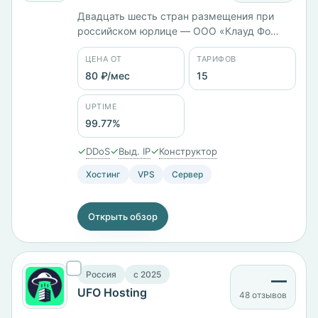
Двадцать шесть стран размещения при
российском юрлице — ООО «Клауд Фо
Бокс». Тарифы различаются типом диска:
ЦЕНА ОТ
ТАРИФОВ
VPS на HDD с Ceph стоит 381 ₽/мес, на SSD
— 651 ₽/мес, на NVMe — 838 ₽/мес при
80 ₽/мес
15
одинаковых 2 ГБ памяти. Всего 15 тарифов
от 80 ₽/мес, оплата картой МИР, через СБП
UPTIME
или Сбербанк Онлайн.
99.77%
✓
✓
✓
DDoS
Выд. IP
Конструктор
Хостинг
VPS
Сервер
Открыть обзор
Россия
c 2025
—
UFO Hosting
48 отзывов