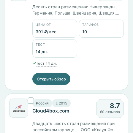
Десять стран размещения: Нидерланды,
Германия, Польша, Швейцария, Швеция,
Эстония, Украина, Россия, США и Канада.
ЦЕНА ОТ
ТАРИФОВ
Панелей шесть, среди них aaPanel и
HestiaCP. Линейка Linux SSD VPS идёт от
391 ₽/мес
10
Lite за 391 ₽/мес до Elite с 6 ядрами и 16 ГБ
памяти за 4695 ₽/мес. Оплата картой,
ТЕСТ
PayPal или WebMoney. С 2005 года.
14 дн.
✓
Тест 14 дн.
Открыть обзор
Россия
c 2015
8.7
Cloud4box.com
60 отзывов
Двадцать шесть стран размещения при
российском юрлице — ООО «Клауд Фо