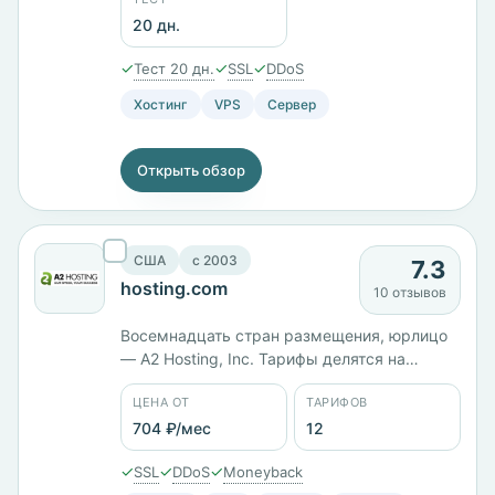
20 дн.
✓
✓
✓
Тест 20 дн.
SSL
DDoS
Хостинг
VPS
Сервер
Открыть обзор
США
c 2003
7.3
hosting.com
10 отзывов
Восемнадцать стран размещения, юрлицо
— A2 Hosting, Inc. Тарифы делятся на
самостоятельные и управляемые:
ЦЕНА ОТ
ТАРИФОВ
Unmanaged Launch 1 с 1 ГБ памяти стоит
703 ₽/мес, Managed Takeoff 4 с 2 ядрами и
704 ₽/мес
12
4 ГБ — 6025 ₽/мес, Takeoff 8 с 6 ядрами и
✓
✓
✓
SSL
DDoS
Moneyback
8 ГБ — 8216 ₽/мес. Панели cPanel и Plesk.