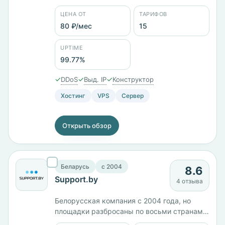
Бокс». Тарифы различаются типом диска:
ЦЕНА ОТ
ТАРИФОВ
VPS на HDD с Ceph стоит 381 ₽/мес, на SSD
— 651 ₽/мес, на NVMe — 838 ₽/мес при
80 ₽/мес
15
одинаковых 2 ГБ памяти. Всего 15 тарифов
от 80 ₽/мес, оплата картой МИР, через СБП
UPTIME
или Сбербанк Онлайн.
99.77%
✓
✓
✓
DDoS
Выд. IP
Конструктор
Хостинг
VPS
Сервер
Открыть обзор
Беларусь
c 2004
8.6
Support.by
4 отзыва
Белорусская компания с 2004 года, но
площадки разбросаны по восьми странам
— Беларусь, Россия, Польша, Германия,