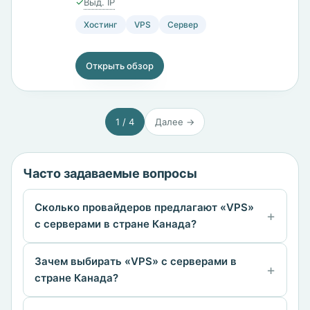
✓
Выд. IP
DirectAdmin, ISPmanager и VestaCP.
Хостинг
VPS
Сервер
Открыть обзор
1 / 4
Далее →
Часто задаваемые вопросы
Сколько провайдеров предлагают «VPS»
с серверами в стране Канада?
Зачем выбирать «VPS» с серверами в
стране Канада?