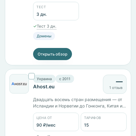
— 1599 ₽/мес. Площадки в России,
Франции и Канаде.
ТЕСТ
3 дн.
✓
Тест 3 дн.
Домены
Открыть обзор
Украина
c 2011
—
Ahost.eu
1 отзыв
Двадцать восемь стран размещения — от
Исландии и Норвегии до Гонконга, Китая и
Японии. Компания работает с 2011 года, 15
ЦЕНА ОТ
ТАРИФОВ
тарифов от 90 ₽/мес; российская версия
KVM ADVANCED с 6 ядрами и 8 ГБ памяти
90 ₽/мес
15
стоит 2249 ₽/мес. Панели cPanel,