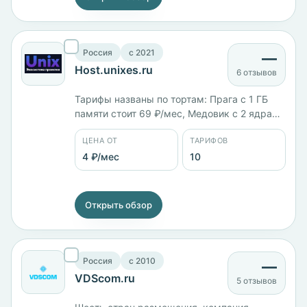
Россия
c 2021
—
Host.unixes.ru
6 отзывов
Тарифы названы по тортам: Прага с 1 ГБ
памяти стоит 69 ₽/мес, Медовик с 2 ядрами
и 2 ГБ — 199 ₽/мес, Графские развалины с
ЦЕНА ОТ
ТАРИФОВ
4 ядрами и 4 ГБ — 299 ₽/мес, Красный
бархат с 6 ядрами и 8 ГБ — 399 ₽/мес,
4 ₽/мес
10
Латте с 8 ядрами — 799 ₽/мес. Площадки в
России, Германии, Франции и Канаде.
Открыть обзор
Россия
c 2010
—
VDScom.ru
5 отзывов