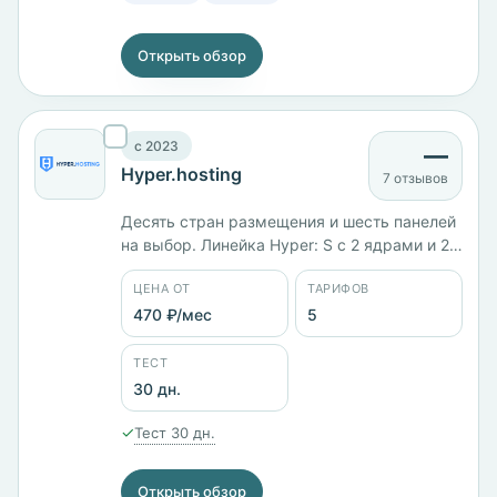
Открыть обзор
c 2023
—
Hyper.hosting
7 отзывов
Десять стран размещения и шесть панелей
на выбор. Линейка Hyper: S с 2 ядрами и 2
ГБ памяти стоит 469 ₽/мес, M с 4 ГБ — 704
ЦЕНА ОТ
ТАРИФОВ
₽/мес, L с 4 ядрами и 6 ГБ — 1017 ₽/мес, XL
с 6 ядрами и 8 ГБ — 1565 ₽/мес, XXL с 8
470 ₽/мес
5
ядрами и 16 ГБ — 2739 ₽/мес. Тест 30
дней.
ТЕСТ
30 дн.
✓
Тест 30 дн.
Открыть обзор