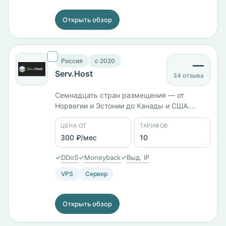
Открыть обзор
Россия
c 2020
—
Serv.Host
34 отзыва
Семнадцать стран размещения — от
Норвегии и Эстонии до Канады и США.
Тарифы названы по процессорам: Epyc-
ЦЕНА ОТ
ТАРИФОВ
7502-1 с 1 ГБ памяти стоит 150 ₽/мес, Epyc-
7502-2 с 2 ГБ — 300 ₽/мес, московский i7-
300 ₽/мес
10
12700K с 4 ГБ — 730 ₽/мес. Панель
✓
✓
✓
DDoS
Moneyback
Выд. IP
ISPmanager, оплата в том числе биткоином.
VPS
Сервер
Открыть обзор