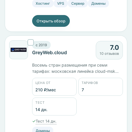
Хостинг
VPS
Сервер
Домены
Открыть обзор
c 2019
7.0
GreyWeb.cloud
10 отзывов
Восемь стран размещения при семи
тарифах: московская линейка cloud-msk
идёт от 1 ГБ памяти и 15 ГБ диска за 360 ₽/
ЦЕНА ОТ
ТАРИФОВ
мес до 2 ядер, 4 ГБ и 50 ГБ за 1110 ₽/мес.
Виртуальный хостинг HOST-1 с диском на 5
210 ₽/мес
7
ГБ — 210 ₽/мес. Компания работает с 2019
года, панель ISPmanager.
ТЕСТ
14 дн.
✓
Тест 14 дн.
Домены