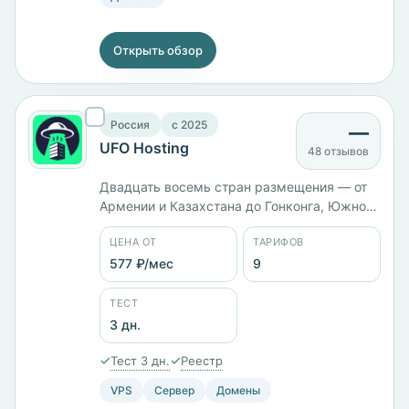
Открыть обзор
Россия
c 2025
—
UFO Hosting
48 отзывов
Двадцать восемь стран размещения — от
Армении и Казахстана до Гонконга, Южной
Кореи и Австралии. Компания запустилась в
ЦЕНА ОТ
ТАРИФОВ
2025 году. Тарифы названы по звёздам:
Brachium с 4 ГБ памяти стоит 977 ₽/мес,
577 ₽/мес
9
Arcturus с 10 ГБ — 2021 ₽/мес, Alphard с 24
ГБ и диском на 310 ГБ — 8000 ₽/мес.
ТЕСТ
3 дн.
✓
✓
Тест 3 дн.
Реестр
VPS
Сервер
Домены