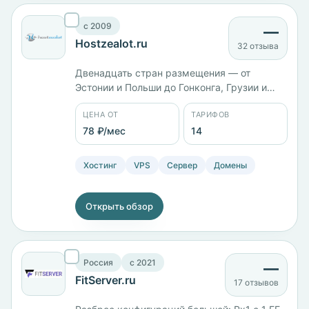
c 2009
—
Hostzealot.ru
32 отзыва
Двенадцать стран размещения — от
Эстонии и Польши до Гонконга, Грузии и
Израиля. Линейка KVM-HDD размечена по
ЦЕНА ОТ
ТАРИФОВ
объёму памяти: от 1 ГБ с 3 ядрами и
диском на 40 ГБ до 16 ГБ с 6 ядрами и
78 ₽/мес
14
диском на 400 ГБ. Четырнадцать тарифов
от 78 ₽/мес, оплата картой, Apple Pay или
Хостинг
VPS
Сервер
Домены
биткоином.
Открыть обзор
Россия
c 2021
—
FitServer.ru
17 отзывов