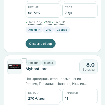
12 с 64 ГБ и диском на 500 ГБ — 27 600 ₽/
мес. Панель ISPmanager, заявленный uptime
UPTIME
ТЕСТ
98,73%.
98.73%
7 дн.
✓
✓
✓
Тест 7 дн.
SSL
Выд. IP
Хостинг
VPS
Сервер
Открыть обзор
Россия
c 2013
8.0
Myhosti.pro
2 отзыва
Четырнадцать стран размещения —
Россия, Германия, Испания, Италия,
Норвегия, Польша, Турция, Финляндия,
ЦЕНА ОТ
ТАРИФОВ
Франция, Швейцария, Швеция, Канада, США
и Япония. Линейка MVK растёт ровными
270 ₽/мес
11
шагами: 2 ГБ памяти за 450 ₽/мес, 4 ГБ за