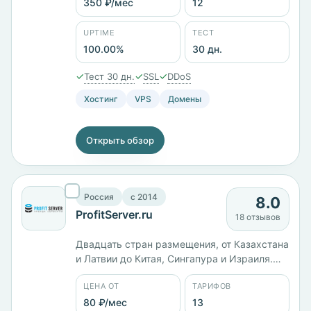
мес, 4 ядра и 8 ГБ — 2500 ₽/мес.
350 ₽/мес
12
Двенадцать тарифов от 350 ₽/мес, панели
cPanel, HestiaCP и ISPmanager. Заявленный
UPTIME
ТЕСТ
uptime 100%, тест 30 дней.
100.00%
30 дн.
✓
✓
✓
Тест 30 дн.
SSL
DDoS
Хостинг
VPS
Домены
Открыть обзор
Россия
c 2014
8.0
ProfitServer.ru
18 отзывов
Двадцать стран размещения, от Казахстана
и Латвии до Китая, Сингапура и Израиля.
Юрлицо ООО «ИТК», работает с 2014 года.
ЦЕНА ОТ
ТАРИФОВ
Тринадцать тарифов от 80 ₽/мес: KVM-1 с 1
ГБ памяти стоит 990 ₽/мес, старший KVM-
80 ₽/мес
13