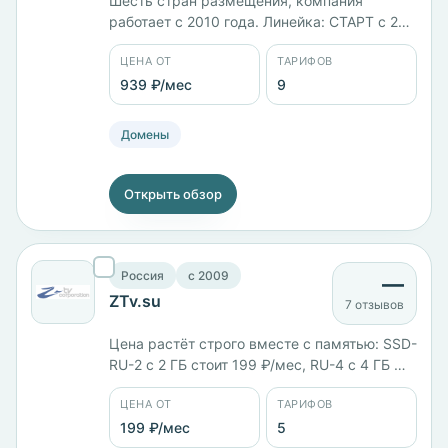
Шесть стран размещения, компания
работает с 2010 года. Линейка: СТАРТ с 2
ядрами и 2 ГБ памяти стоит 939 ₽/мес,
ЦЕНА ОТ
ТАРИФОВ
ОПТИМА с 3 ядрами и 3 ГБ — 1095 ₽/мес,
ТУРБО с 4 ядрами и 4 ГБ — 1408 ₽/мес,
939 ₽/мес
9
МАКСИ с 6 ГБ и диском на 220 ГБ — 2269
₽/мес. Панель ISPmanager.
Домены
Открыть обзор
Россия
c 2009
—
ZTv.su
7 отзывов
Цена растёт строго вместе с памятью: SSD-
RU-2 с 2 ГБ стоит 199 ₽/мес, RU-4 с 4 ГБ —
399 ₽/мес, RU-6 с 3 ядрами и 6 ГБ — 599
ЦЕНА ОТ
ТАРИФОВ
₽/мес, RU-8 с 4 ядрами и 8 ГБ — 799 ₽/мес,
RU-16 с 8 ядрами, 16 ГБ и диском на 200 ГБ
199 ₽/мес
5