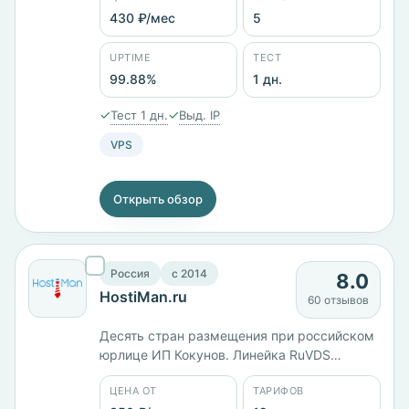
тарифов от 429 ₽/мес, Windows-версия
430 ₽/мес
5
базовой конфигурации стоит 1968 ₽/мес
против 430 ₽/мес за Linux. Юрлицо ООО
UPTIME
ТЕСТ
«ИТГЛОБАЛКОМ ЛАБС», тестовый период
99.88%
1 дн.
— сутки.
✓
✓
Тест 1 дн.
Выд. IP
VPS
Открыть обзор
Россия
c 2014
8.0
HostiMan.ru
60 отзывов
Десять стран размещения при российском
юрлице ИП Кокунов. Линейка RuVDS
считается по ядрам: 1 ядро и 1 ГБ памяти
ЦЕНА ОТ
ТАРИФОВ
стоят 416 ₽/мес, 3 ядра и 4 ГБ — 1666 ₽/