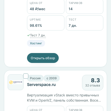
ЦЕНА ОТ
ТАРИФОВ
Австрия, Франция, Канада и Сингапур.
Четырнадцать тарифов от 47 ₽/мес, VDS BY
48 ₽/мес
14
M с 2 ГБ памяти стоит 652 ₽/мес, 3XL с 6
ядрами и 12 ГБ — 3383 ₽/мес. Панели
UPTIME
ТЕСТ
cPanel, ISPmanager, Plesk. Заявленный
98.61%
7 дн.
uptime 98,61%.
✓
Тест 7 дн.
Хостинг
Открыть обзор
Россия
c 2009
8.3
Serverspace.ru
32 отзыва
Виртуализация vStack вместо привычных
KVM и OpenVZ, панель собственная. Восемь
стран размещения — от России и
ЦЕНА ОТ
ТАРИФОВ
Казахстана до Бразилии и Турции. Пять