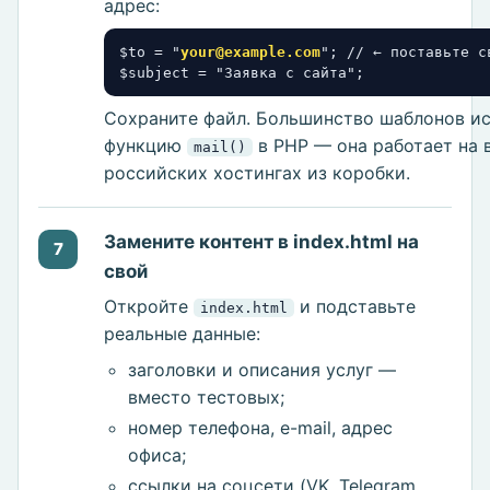
адрес:
$to = "
your@example.com
"; // ← поставьте св
$subject = "Заявка с сайта";
Сохраните файл. Большинство шаблонов и
функцию
в PHP — она работает на 
mail()
российских хостингах из коробки.
Замените контент в index.html на
7
свой
Откройте
и подставьте
index.html
реальные данные:
заголовки и описания услуг —
вместо тестовых;
номер телефона, e-mail, адрес
офиса;
ссылки на соцсети (VK, Telegram,