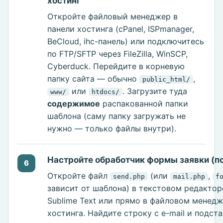
хостинг
Откройте файловый менеджер в
панели хостинга (cPanel, ISPmanager,
BeCloud, ihc-панель) или подключитесь
по FTP/SFTP через FileZilla, WinSCP,
Cyberduck. Перейдите в корневую
папку сайта — обычно
,
public_html/
или
. Загрузите туда
www/
htdocs/
содержимое
распакованной папки
шаблона (саму папку загружать не
нужно — только файлы внутри).
Настройте обработчик формы заявки (п
6
Откройте файл
(или
,
send.php
mail.php
f
зависит от шаблона) в текстовом редактор
Sublime Text или прямо в файловом менед
хостинга. Найдите строку с e-mail и подст