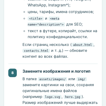
WhatsApp, Instagram*);
цены, тарифы, имена сотрудников;
и
<title>
<meta
для SEO;
name="description">
текст в футере, копирайт, ссылки на
политику конфиденциальности.
Если страниц несколько (
,
about.html
и т. д.) — обновите
contacts.html
контент во всех файлах.
Замените изображения и логотип
8
В папке
или
assets/images/
img/
замените картинки на свои, сохраняя
оригинальные имена файлов
(например
,
).
logo.svg
hero.jpg
Размер изображений лучше выдержать