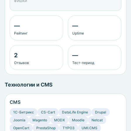
ФИШКИ
—
—
Рейтинг
Uptime
2
—
Отзывов
Тест-период
Технологии и CMS
CMS
1C-Битрикс
CS-Cart
DataLife Engine
Drupal
Joomla
Magento
MODX
Moodle
Netcat
OpenCart
PrestaShop
TYPO3
UMI.CMS