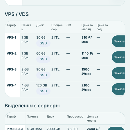
VPS / VDS
Тариф
Памят
Диск
Процес
ОС
Цена за
Цена за
ь
сор
месяц
год
VPS-1
1 GB
30 GB
2 ГГц
—
810 ₽/
—
Заказать
RAM
мес
SSD
VPS-2
1 GB
60 GB
2 ГГц
—
1140 ₽/
—
Заказать
RAM
мес
SSD
VPS-3
2 GB
90 GB
2 ГГц
—
1500
—
Заказать
RAM
₽/мес
SSD
VPS-4
4 GB
120 GB
2 ГГц
—
2100
—
Заказать
RAM
₽/мес
SSD
Выделенные серверы
Тариф
Память
Диск
Процессор
Цена за
месяц
Intel i3 3.3
4 GB RAM
2000 GB
3.3 ГГц
2680 ₽/