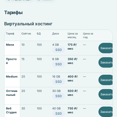
Тарифы
Виртуальный хостинг
Тариф
Сайтов
БД
Диск
Цена за
Цена за
месяц
год
Мини
10
100
4 GB
175 ₽/
—
Заказать
мес
SSD
Просто
15
100
8 GB
350 ₽/
—
Заказать
й
мес
SSD
Medium
20
100
16 GB
400 ₽/
—
Заказать
мес
SSD
Оптима
20
100
30 GB
500 ₽/
—
Заказать
льный
мес
SSD
Веб
30
100
40 GB
750 ₽/
—
Заказать
Студия
мес
SSD