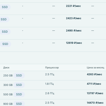
-
—
2221 ₽/мес
—
SSD
-
—
2423 ₽/мес
—
SSD
-
—
2490 ₽/мес
—
SSD
-
—
12619 ₽/мес
—
SSD
Диск
Процессор
Цена за месяц
2.5 ГГц
4263 ₽/мес
SSD
250 GB
1.8 ГГц
4711 ₽/мес
SSD
300 GB
2.6 ГГц
13797 ₽/мес
SSD
500 GB
2.5 ГГц
14470 ₽/мес
SSD
900 GB