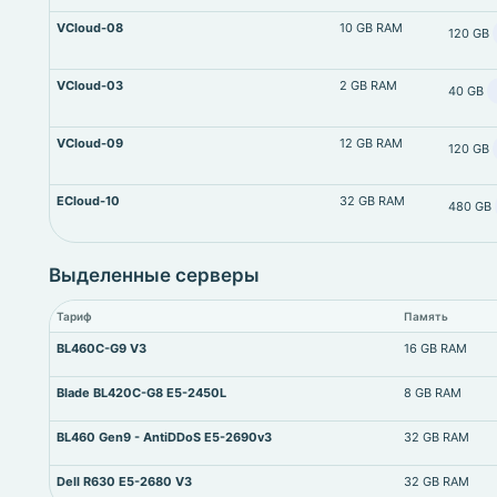
VCloud-08
10 GB RAM
120 GB
VCloud-03
2 GB RAM
40 GB
VCloud-09
12 GB RAM
120 GB
ECloud-10
32 GB RAM
480 GB
Выделенные серверы
Тариф
Память
BL460C-G9 V3
16 GB RAM
Blade BL420C-G8 E5-2450L
8 GB RAM
BL460 Gen9 - AntiDDoS E5-2690v3
32 GB RAM
Dell R630 E5-2680 V3
32 GB RAM