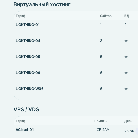
Виртуальный хостинг
Тариф
Сайтов
БД
LIGHTNING-01
1
2
LIGHTNING-04
3
∞
LIGHTNING-05
5
∞
LIGHTNING-06
6
∞
LIGHTNING-W06
6
∞
VPS / VDS
Тариф
Память
Диск
VCloud-01
1 GB RAM
20 GB