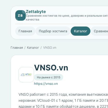
Zettabyte
ZB
Сравнение хостингов по цене, доверию и реальным си
качества
Главная
Подбор хостинга
Каталог
Сравнен
Главная
Каталог
VNSO.vn
VNSO.vn
На рынке с 2015
https://vnso.vn
VNSO работает с 2015 года, компания вьетнамская
неровная: VCloud-01 с 1 ядром, 1 ГБ памяти и 20 
ядрами и 10 ГБ памяти обойдётся дешевле, в 2221