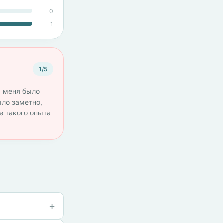
0
1
1/5
я меня было
ыло заметно,
е такого опыта