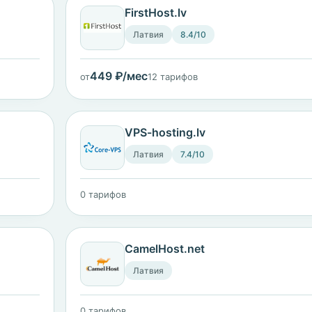
FirstHost.lv
Латвия
8.4/10
449 ₽/мес
от
12 тарифов
VPS-hosting.lv
Латвия
7.4/10
0 тарифов
CamelHost.net
Латвия
0 тарифов