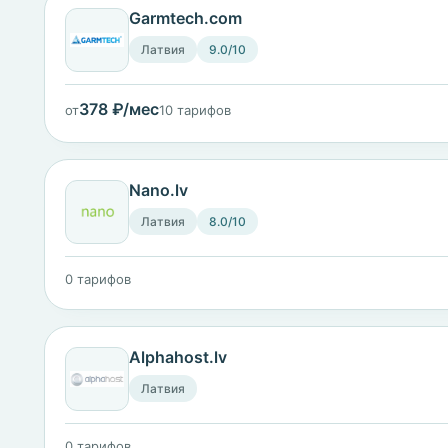
Garmtech.com
Латвия
9.0/10
378 ₽/мес
от
10 тарифов
Nano.lv
Латвия
8.0/10
0 тарифов
Alphahost.lv
Латвия
0 тарифов