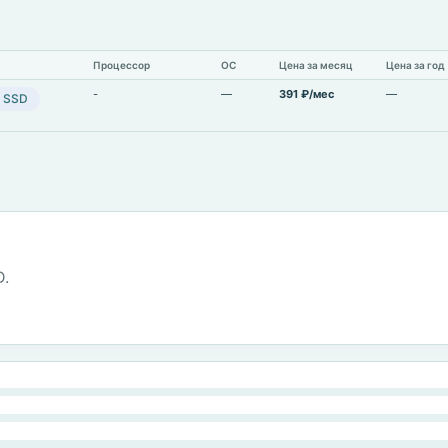
Процессор
ОС
Цена за месяц
Цена за год
-
—
391 ₽/мес
—
SSD
D.