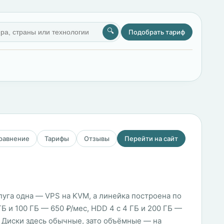
🔍
Подобрать тариф
сравнение
Тарифы
Отзывы
Перейти на сайт
слуга одна — VPS на KVM, а линейка построена по
ГБ и 100 ГБ — 650 ₽/мес, HDD 4 с 4 ГБ и 200 ГБ —
с. Диски здесь обычные, зато объёмные — на