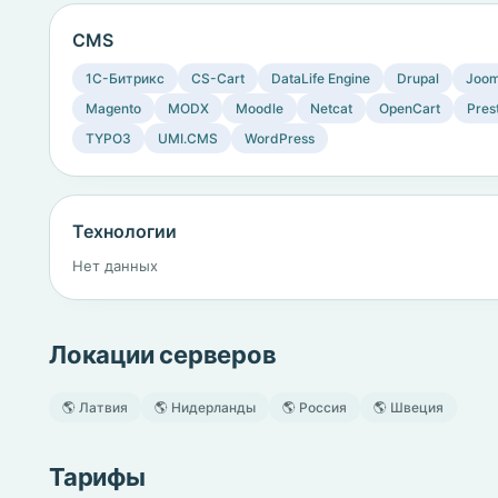
CMS
1C-Битрикс
CS-Cart
DataLife Engine
Drupal
Joom
Magento
MODX
Moodle
Netcat
OpenCart
Pres
TYPO3
UMI.CMS
WordPress
Технологии
Нет данных
Локации серверов
🌎 Латвия
🌎 Нидерланды
🌎 Россия
🌎 Швеция
Тарифы