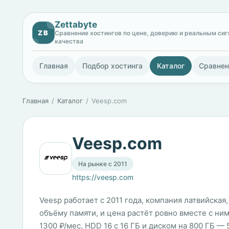
Zettabyte
ZB
Сравнение хостингов по цене, доверию и реальным си
качества
Главная
Подбор хостинга
Каталог
Сравнен
Главная
Каталог
Veesp.com
Veesp.com
На рынке с 2011
https://veesp.com
Veesp работает с 2011 года, компания латвийская
объёму памяти, и цена растёт ровно вместе с ним:
1300 ₽/мес, HDD 16 с 16 ГБ и диском на 800 ГБ —