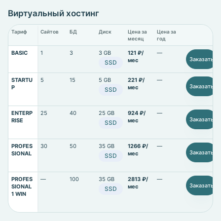
Виртуальный хостинг
Тариф
Сайтов
БД
Диск
Цена за
Цена за
месяц
год
BASIC
1
3
3 GB
121 ₽/
—
Заказать
мес
SSD
STARTU
5
15
5 GB
221 ₽/
—
Заказать
P
мес
SSD
ENTERP
25
40
25 GB
924 ₽/
—
Заказать
RISE
мес
SSD
PROFES
30
50
35 GB
1266 ₽/
—
Заказать
SIONAL
мес
SSD
PROFES
—
100
35 GB
2813 ₽/
—
Заказать
SIONAL
мес
SSD
1 WIN