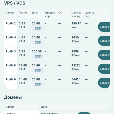
VPS / VDS
Тариф
Памят
Диск
Процес
ОС
Цена за
Цена за
ь
сор
месяц
год
PLAN 2
2 GB
50 GB
-
—
898 ₽/
—
Заказать
RAM
мес
SSD
PLAN 4
4 GB
50 GB
-
—
2630
—
Заказать
RAM
₽/мес
SSD
PLAN 3
3 GB
200 GB
-
—
2956
—
Заказать
RAM
₽/мес
SSD
PLAN 8
32 GB
50 GB
-
—
23212
—
Заказать
RAM
₽/мес
SSD
PLAN 9
64 GB
50 GB
-
—
46424
—
Заказать
RAM
₽/мес
SSD
Домены
Тариф
Цена