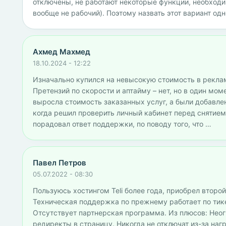
отключены, не работают некоторые функции, необходим
вообще не рабочий). Поэтому назвать этот вариант од
Ахмед Махмед
18.10.2024 - 12:22
Изначально купился на невысокую стоимость в рекламе
Претензий по скорости и аптайму – нет, но в один м
выросла стоимость заказанных услуг, а были добавле
когда решил проверить личный кабинет перед снятием
порадовал ответ поддержки, по поводу того, что …
Павел Петров
05.07.2022 - 08:30
Пользуюсь хостингом Teli более года, приобрел второ
Техническая поддержка по прежнему работает по тике
Отсутствует партнерская программа. Из плюсов: Нео
редиректы в страницу. Никогда не отключат из-за наг