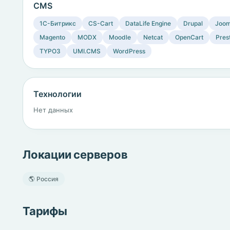
CMS
1C-Битрикс
CS-Cart
DataLife Engine
Drupal
Joom
Magento
MODX
Moodle
Netcat
OpenCart
Pres
TYPO3
UMI.CMS
WordPress
Технологии
Нет данных
Локации серверов
🌎 Россия
Тарифы