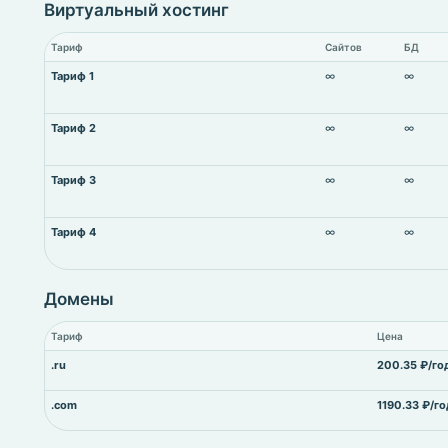
Виртуальный хостинг
Тариф
Сайтов
БД
Тариф 1
∞
∞
Тариф 2
∞
∞
Тариф 3
∞
∞
Тариф 4
∞
∞
Домены
Тариф
Цена
.ru
200.35 ₽/го
.com
1190.33 ₽/го