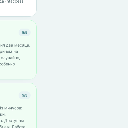
да (htaccess
5/5
тил два месяца.
Причём не
 случайно,
собенно
5/5
Из минусов:
ки.
а. Доступны
бъем. Работа