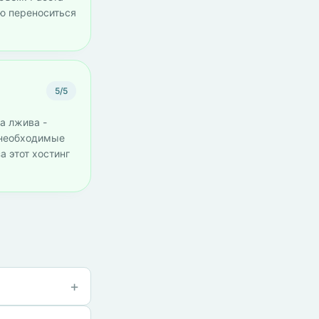
ью переноситься
5/5
а лжива -
, необходимые
а этот хостинг