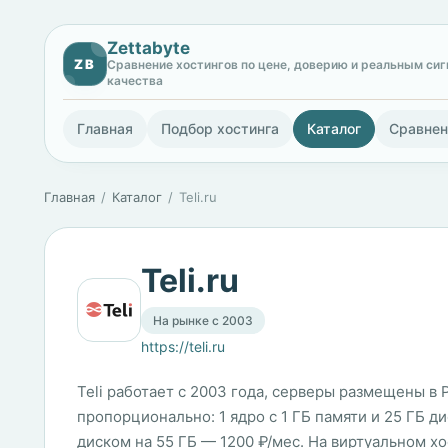
Zettabyte
ZB
Сравнение хостингов по цене, доверию и реальным си
качества
Главная
Подбор хостинга
Каталог
Сравнен
Главная
Каталог
Teli.ru
Teli.ru
На рынке с 2003
https://teli.ru
Teli работает с 2003 года, серверы размещены в 
пропорционально: 1 ядро с 1 ГБ памяти и 25 ГБ дис
диском на 55 ГБ — 1200 ₽/мес. На виртуальном хо