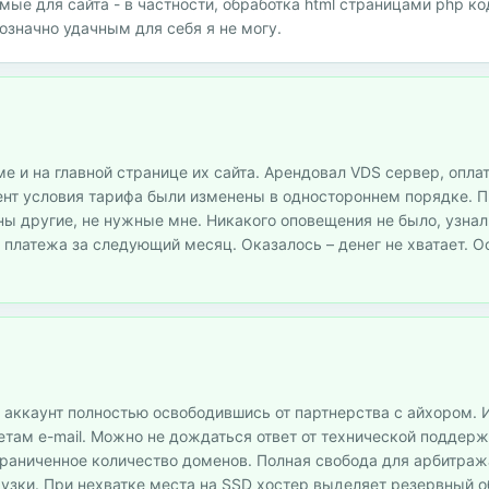
ые для сайта - в частности, обработка html страницами php ко
нозначно удачным для себя я не могу.
 и на главной странице их сайта. Арендовал VDS сервер, опла
омент условия тарифа были изменены в одностороннем порядке. 
ны другие, не нужные мне. Никакого оповещения не было, узнал
 платежа за следующий месяц. Оказалось – денег не хватает. О
й аккаунт полностью освободившись от партнерства с айхором. 
там e-mail. Можно не дождаться ответ от технической поддерж
граниченное количество доменов. Полная свобода для арбитраж
рузки. При нехватке места на SSD хостер выделяет резервный о