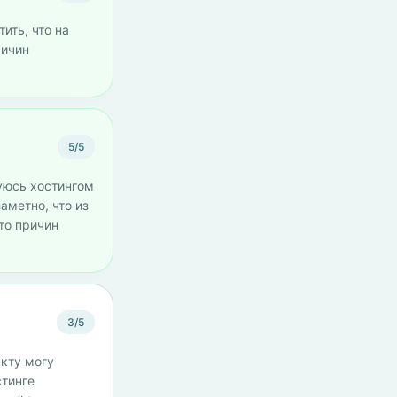
ить, что на
ричин
5/5
зуюсь хостингом
аметно, что из
то причин
3/5
акту могу
стинге