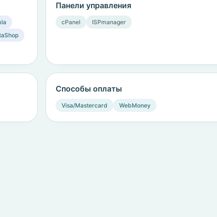
Панели управления
la
cPanel
ISPmanager
taShop
Способы оплаты
Visa/Mastercard
WebMoney