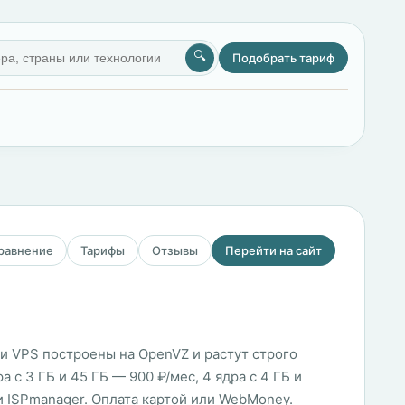
🔍
Подобрать тариф
сравнение
Тарифы
Отзывы
Перейти на сайт
ии VPS построены на OpenVZ и растут строго
а с 3 ГБ и 45 ГБ — 900 ₽/мес, 4 ядра с 4 ГБ и
 и ISPmanager. Оплата картой или WebMoney.