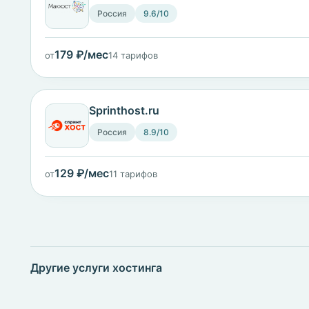
Россия
9.6/10
179 ₽/мес
от
14 тарифов
Sprinthost.ru
Россия
8.9/10
129 ₽/мес
от
11 тарифов
Другие услуги хостинга