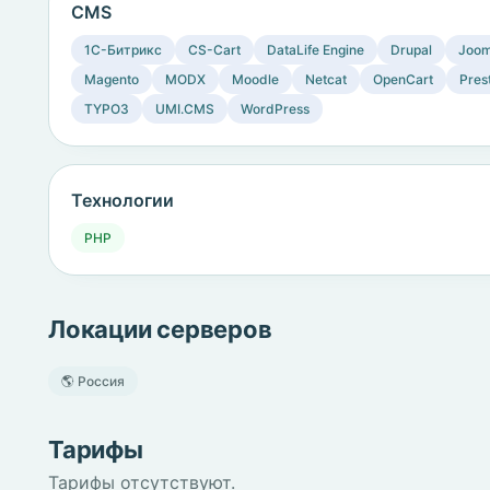
CMS
1C-Битрикс
CS-Cart
DataLife Engine
Drupal
Joom
Magento
MODX
Moodle
Netcat
OpenCart
Pres
TYPO3
UMI.CMS
WordPress
Технологии
PHP
Локации серверов
🌎 Россия
Тарифы
Тарифы отсутствуют.