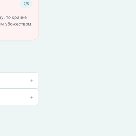
2/5
ву, то крайне
тим убожеством.