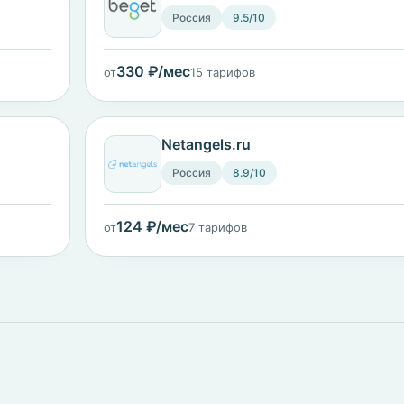
Россия
9.5/10
330 ₽/мес
от
15 тарифов
Netangels.ru
Россия
8.9/10
124 ₽/мес
от
7 тарифов