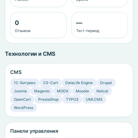
0
—
Отзывов
Тест-период
Технологии и CMS
CMS
1C-Битрикс
CS-Cart
DataLife Engine
Drupal
Joomla
Magento
MODX
Moodle
Netcat
OpenCart
PrestaShop
TYPO3
UMI.CMS
WordPress
Панели управления