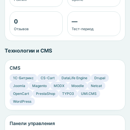
0
—
Отзывов
Тест-период
Технологии и CMS
CMS
1C-Битрикс
CS-Cart
DataLife Engine
Drupal
Joomla
Magento
MODX
Moodle
Netcat
OpenCart
PrestaShop
TYPO3
UMI.CMS
WordPress
Панели управления