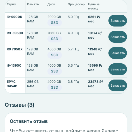
Тариф
Память
Диск
Процессор
Цена за
месяц
i9-9900K
128 GB
2000 GB
5.0 ГГц
6261 ₽/
Заказать
RAM
мес
SSD
R9-5950X
128 GB
7680 GB
4.9 ГГц
10174 ₽/
Заказать
RAM
мес
SSD
R9 7950X
128 GB
4000 GB
5.7 ГГц
11348 ₽/
Заказать
RAM
мес
SSD
i9-13900
128 GB
4000 GB
5.6 ГГц
13696 ₽/
Заказать
RAM
мес
SSD
EPYC
256 GB
4000 GB
3.8 ГГц
23478 ₽/
Заказать
9454P
RAM
мес
SSD
Отзывы (3)
Оставить отзыв
Чтобы оставить отзыв, войдите через Яндекс