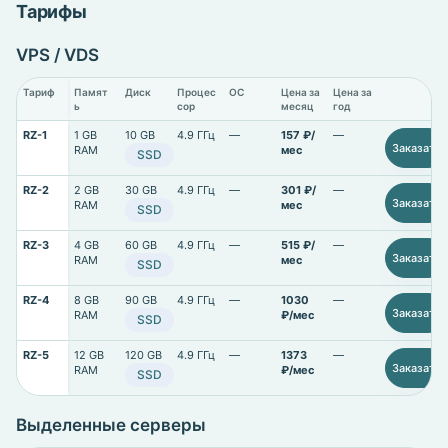
Тарифы
VPS / VDS
Тариф
Памят
Диск
Процес
ОС
Цена за
Цена за
ь
сор
месяц
год
RZ-1
1 GB
10 GB
4.9 ГГц
—
157 ₽/
—
Заказать
RAM
мес
SSD
RZ-2
2 GB
30 GB
4.9 ГГц
—
301 ₽/
—
Заказать
RAM
мес
SSD
RZ-3
4 GB
60 GB
4.9 ГГц
—
515 ₽/
—
Заказать
RAM
мес
SSD
RZ-4
8 GB
90 GB
4.9 ГГц
—
1030
—
Заказать
RAM
₽/мес
SSD
RZ-5
12 GB
120 GB
4.9 ГГц
—
1373
—
Заказать
RAM
₽/мес
SSD
Выделенные серверы