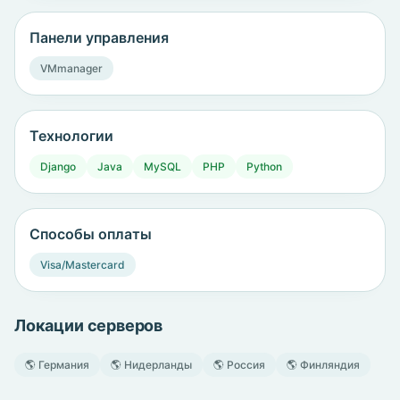
Панели управления
VMmanager
Технологии
Django
Java
MySQL
PHP
Python
Способы оплаты
Visa/Mastercard
Локации серверов
🌎 Германия
🌎 Нидерланды
🌎 Россия
🌎 Финляндия