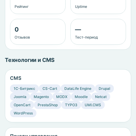
Рейтинг
Uptime
0
—
Отзывов
Тест-период
Технологии и CMS
CMS
1C-Битрикс
CS-Cart
DataLife Engine
Drupal
Joomla
Magento
MODX
Moodle
Netcat
OpenCart
PrestaShop
TYPO3
UMI.CMS
WordPress