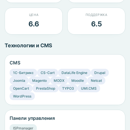
ЦЕНА
ПОДДЕРЖКА
6.6
6.5
Технологии и CMS
CMS
1C-Битрикс
CS-Cart
DataLife Engine
Drupal
Joomla
Magento
MODX
Moodle
Netcat
OpenCart
PrestaShop
TYPO3
UMI.CMS
WordPress
Панели управления
ISPmanager