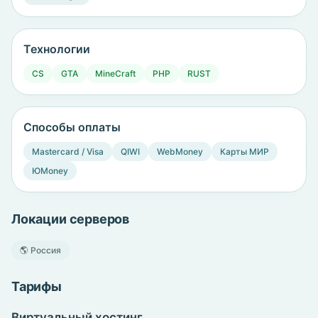
Технологии
CS
GTA
MineCraft
PHP
RUST
Способы оплаты
Mastercard / Visa
QIWI
WebMoney
Карты МИР
ЮMoney
Локации серверов
🌎 Россия
Тарифы
Виртуальный хостинг