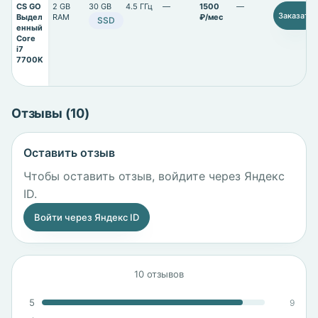
CS GO
2 GB
30 GB
4.5 ГГц
—
1500
—
Заказать
Выдел
RAM
₽/мес
SSD
енный
Core
i7
7700K
Отзывы (10)
Оставить отзыв
Чтобы оставить отзыв, войдите через Яндекс
ID.
Войти через Яндекс ID
10 отзывов
5
9