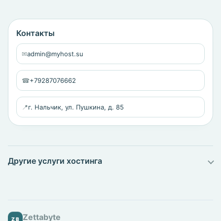
Контакты
✉
admin@myhost.su
☎
+79287076662
📍
г. Нальчик, ул. Пушкина, д. 85
Другие услуги хостинга
Zettabyte
ZB