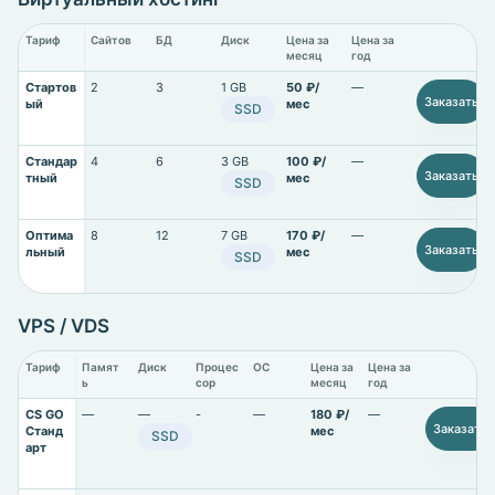
Тариф
Сайтов
БД
Диск
Цена за
Цена за
месяц
год
Стартов
2
3
1 GB
50 ₽/
—
Заказать
ый
мес
SSD
Стандар
4
6
3 GB
100 ₽/
—
Заказать
тный
мес
SSD
Оптима
8
12
7 GB
170 ₽/
—
Заказать
льный
мес
SSD
VPS / VDS
Тариф
Памят
Диск
Процес
ОС
Цена за
Цена за
ь
сор
месяц
год
CS GO
—
—
-
—
180 ₽/
—
Заказать
Станд
мес
SSD
арт