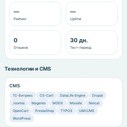
—
—
Рейтинг
Uptime
0
30 дн.
Отзывов
Тест-период
Технологии и CMS
CMS
1C-Битрикс
CS-Cart
DataLife Engine
Drupal
Joomla
Magento
MODX
Moodle
Netcat
OpenCart
PrestaShop
TYPO3
UMI.CMS
WordPress