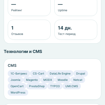
—
—
Рейтинг
Uptime
1
14 дн.
Отзывов
Тест-период
Технологии и CMS
CMS
1C-Битрикс
CS-Cart
DataLife Engine
Drupal
Joomla
Magento
MODX
Moodle
Netcat
OpenCart
PrestaShop
TYPO3
UMI.CMS
WordPress