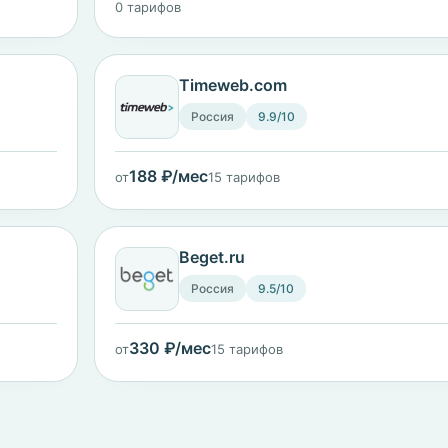
0 тарифов
Timeweb.com
Россия
9.9/10
188 ₽/мес
от
15 тарифов
Beget.ru
Россия
9.5/10
330 ₽/мес
от
15 тарифов