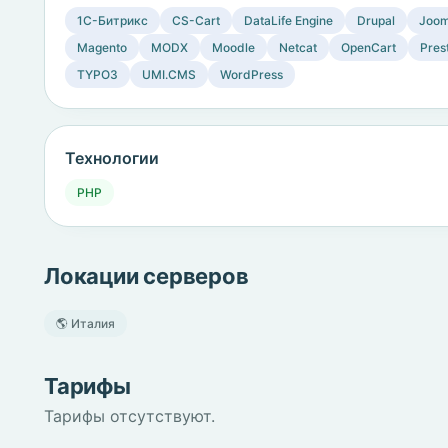
1C-Битрикс
CS-Cart
DataLife Engine
Drupal
Joom
Magento
MODX
Moodle
Netcat
OpenCart
Pres
TYPO3
UMI.CMS
WordPress
Технологии
PHP
Локации серверов
🌎 Италия
Тарифы
Тарифы отсутствуют.