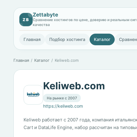
Zettabyte
ZB
Сравнение хостингов по цене, доверию и реальным си
качества
Главная
Подбор хостинга
Каталог
Сравнен
Главная
Каталог
Keliweb.com
Keliweb.com
На рынке с 2007
https://keliweb.com
Keliweb работает с 2007 года, компания итальянск
Cart и DataLife Engine, набор рассчитан на типо