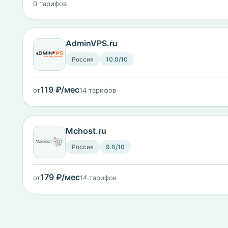
0 тарифов
AdminVPS.ru
Россия
10.0/10
119 ₽/мес
от
14 тарифов
Mchost.ru
Россия
9.6/10
179 ₽/мес
от
14 тарифов