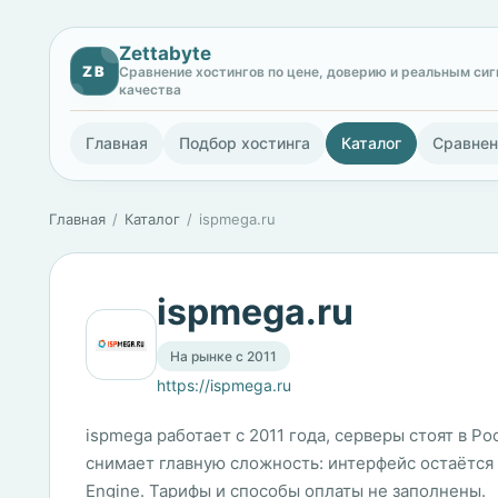
Zettabyte
ZB
Сравнение хостингов по цене, доверию и реальным си
качества
Главная
Подбор хостинга
Каталог
Сравнен
Главная
Каталог
ispmega.ru
ispmega.ru
На рынке с 2011
https://ispmega.ru
ispmega работает с 2011 года, серверы стоят в Р
снимает главную сложность: интерфейс остаётся п
Engine. Тарифы и способы оплаты не заполнены.