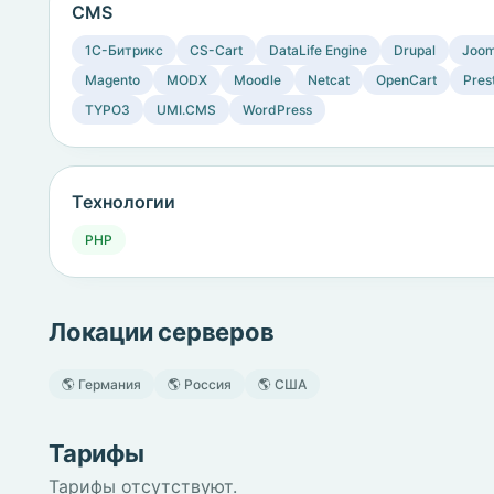
CMS
1C-Битрикс
CS-Cart
DataLife Engine
Drupal
Joom
Magento
MODX
Moodle
Netcat
OpenCart
Pres
TYPO3
UMI.CMS
WordPress
Технологии
PHP
Локации серверов
🌎 Германия
🌎 Россия
🌎 США
Тарифы
Тарифы отсутствуют.