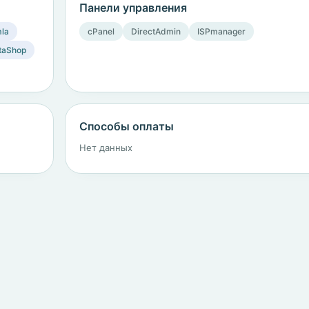
Панели управления
la
cPanel
DirectAdmin
ISPmanager
taShop
Способы оплаты
Нет данных