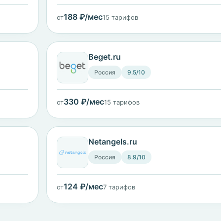
188 ₽/мес
от
15 тарифов
Beget.ru
Россия
9.5/10
330 ₽/мес
от
15 тарифов
Netangels.ru
Россия
8.9/10
124 ₽/мес
от
7 тарифов