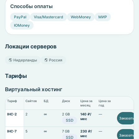
Способы оплаты
PayPal
Visa/Mastercard
WebMoney
МИР
ЮMoney
Локации серверов
🌎 Нидерланды
🌎 Россия
Тарифы
Виртуальный хостинг
Тариф
Сайтов
БД
Диск
Цена за
Цена за
месяц
год
IHC-2
2
∞
2 GB
140 ₽/
—
Заказать
мес
SSD
IHC-7
5
∞
7 GB
230 ₽/
—
Заказать
мес
SSD