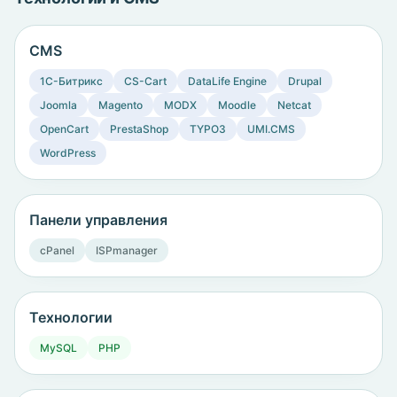
CMS
1C-Битрикс
CS-Cart
DataLife Engine
Drupal
Joomla
Magento
MODX
Moodle
Netcat
OpenCart
PrestaShop
TYPO3
UMI.CMS
WordPress
Панели управления
cPanel
ISPmanager
Технологии
MySQL
PHP