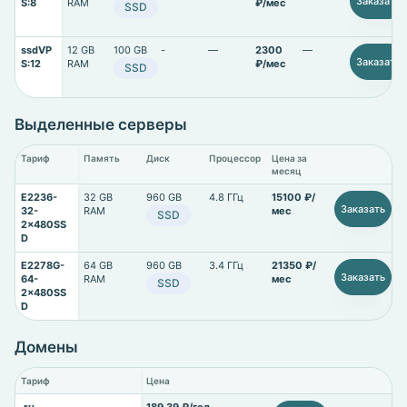
Заказать
S:8
RAM
₽/мес
SSD
ssdVP
12 GB
100 GB
-
—
2300
—
Заказать
S:12
RAM
₽/мес
SSD
Выделенные серверы
Тариф
Память
Диск
Процессор
Цена за
месяц
E2236-
32 GB
960 GB
4.8 ГГц
15100 ₽/
Заказать
32-
RAM
мес
SSD
2x480SS
D
E2278G-
64 GB
960 GB
3.4 ГГц
21350 ₽/
Заказать
64-
RAM
мес
SSD
2x480SS
D
Домены
Тариф
Цена