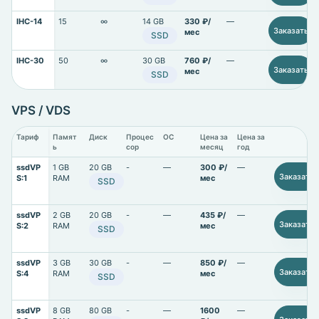
IHC-14
15
∞
14 GB
330 ₽/
—
Заказать
мес
SSD
IHC-30
50
∞
30 GB
760 ₽/
—
Заказать
мес
SSD
VPS / VDS
Тариф
Памят
Диск
Процес
ОС
Цена за
Цена за
ь
сор
месяц
год
ssdVP
1 GB
20 GB
-
—
300 ₽/
—
Заказать
S:1
RAM
мес
SSD
ssdVP
2 GB
20 GB
-
—
435 ₽/
—
Заказать
S:2
RAM
мес
SSD
ssdVP
3 GB
30 GB
-
—
850 ₽/
—
Заказать
S:4
RAM
мес
SSD
ssdVP
8 GB
80 GB
-
—
1600
—