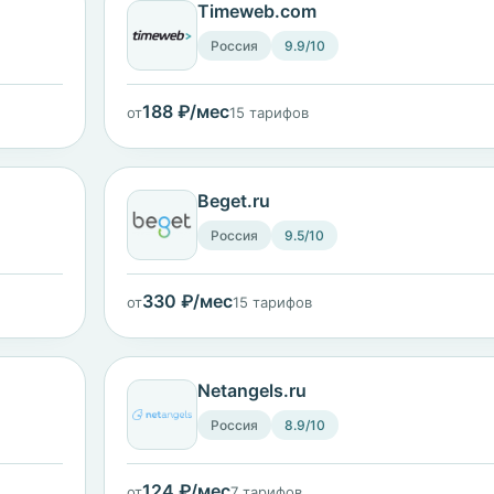
Timeweb.com
Россия
9.9/10
188 ₽/мес
от
15 тарифов
Beget.ru
Россия
9.5/10
330 ₽/мес
от
15 тарифов
Netangels.ru
Россия
8.9/10
124 ₽/мес
от
7 тарифов