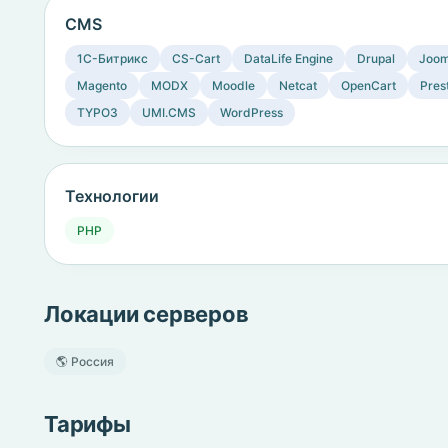
CMS
1C-Битрикс
CS-Cart
DataLife Engine
Drupal
Joom
Magento
MODX
Moodle
Netcat
OpenCart
Pres
TYPO3
UMI.CMS
WordPress
Технологии
PHP
Локации серверов
🌎 Россия
Тарифы