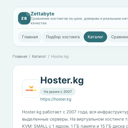
Zettabyte
ZB
Сравнение хостингов по цене, доверию и реальным си
качества
Главная
Подбор хостинга
Каталог
Сравнен
Главная
Каталог
Hoster.kg
Hoster.kg
На рынке с 2007
https://hoster.kg
Hoster.kg работает с 2007 года, вся инфраструкт
выделенные серверы. На виртуальном хостинге т
KVM: SMALL с 1 ядром, 1 ГБ памяти и 15 ГБ диска 