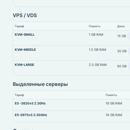
VPS / VDS
Тариф
Память
Диск
KVM-SMALL
1 GB RAM
15 GB
KVM-MIDDLE
1.5 GB RAM
30 GB
KVM-LARGE
2.5 GB RAM
60 GB
Выделенные серверы
Тариф
Память
E5 -2620v3 2.3GHz
16 GB RAM
E5-2670v3 2.30GHz
16 GB RAM