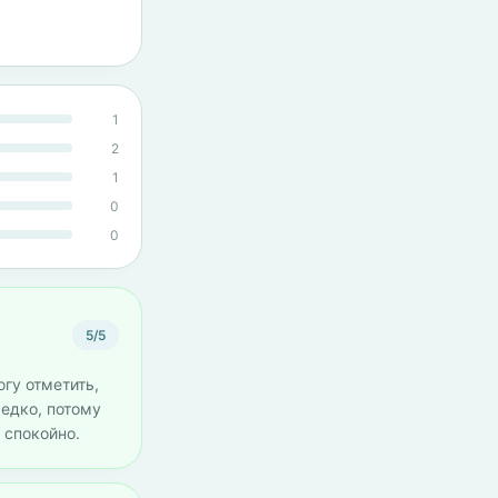
1
2
1
0
0
5/5
огу отметить,
редко, потому
 спокойно.