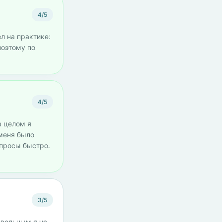
4/5
ел на практике:
поэтому по
4/5
в целом я
 меня было
опросы быстро.
3/5
овольным я не