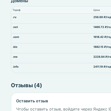
Домены
Тариф
Цена
.ru
256.69 ₽/го
.net
1469.72 ₽/г
.com
1618.42 ₽/го
.biz
1882.15 ₽/го
.me
2228.84 ₽/г
.info
2411.19 ₽/го
Отзывы (4)
Оставить отзыв
Чтобы оставить отзыв, войдите через Яндекс I