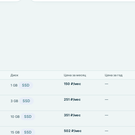
Диск
Цена за месяц
Цена за год
150 ₽/мес
—
SSD
1 GB
251 ₽/мес
—
SSD
3 GB
351 ₽/мес
—
SSD
10 GB
502 ₽/мес
—
SSD
15 GB