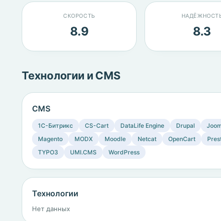
СКОРОСТЬ
НАДЁЖНОСТ
8.9
8.3
Технологии и CMS
CMS
1C-Битрикс
CS-Cart
DataLife Engine
Drupal
Joom
Magento
MODX
Moodle
Netcat
OpenCart
Pres
TYPO3
UMI.CMS
WordPress
Технологии
Нет данных