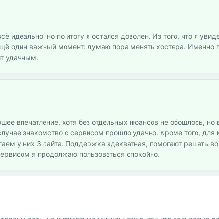
ё идеально, но по итогу я остался доволен. Из того, что я увид
 Ещё один важный момент: думаю пора менять хостера. Именно 
ит удачным.
ошее впечатление, хотя без отдельных нюансов не обошлось, но 
 случае знакомство с сервисом прошло удачно. Кроме того, для
агаем у них 3 сайта. Поддержка адекватная, помогают решать в
 сервисом я продолжаю пользоваться спокойно.
стороны есть, но и заметные минусы тоже, так что полностью д