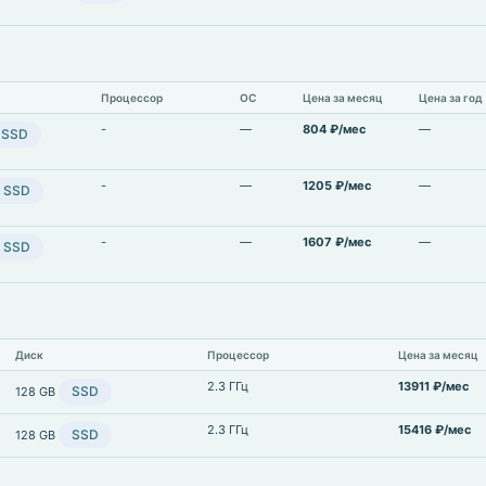
Процессор
ОС
Цена за месяц
Цена за год
-
—
804 ₽/мес
—
SSD
-
—
1205 ₽/мес
—
SSD
-
—
1607 ₽/мес
—
SSD
Диск
Процессор
Цена за месяц
2.3 ГГц
13911 ₽/мес
SSD
128 GB
2.3 ГГц
15416 ₽/мес
SSD
128 GB