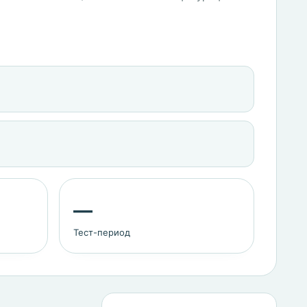
—
Тест-период