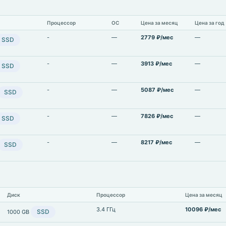
Процессор
ОС
Цена за месяц
Цена за год
-
—
2779 ₽/мес
—
SSD
-
—
3913 ₽/мес
—
SSD
-
—
5087 ₽/мес
—
SSD
-
—
7826 ₽/мес
—
SSD
-
—
8217 ₽/мес
—
SSD
Диск
Процессор
Цена за месяц
3.4 ГГц
10096 ₽/мес
SSD
1000 GB