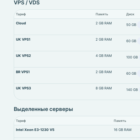
VPS / VDS
Тариф
Память
Диск
Cloud
2 GB RAM
50 GB
UK VPS1
2 GB RAM
60 GB
UK VPS2
4 GB RAM
100 GB
BR VPS1
2 GB RAM
60 GB
UK VPS3
8 GB RAM
140 GB
Выделенные серверы
Тариф
Память
Intel Xeon E3-1230 V5
16 GB RAM