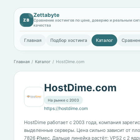
Zettabyte
ZB
Сравнение хостингов по цене, доверию и реальным си
качества
Главная
Подбор хостинга
Каталог
Сравнен
Главная
Каталог
HostDime.com
HostDime.com
На рынке с 2003
https://hostdime.com
HostDime работает с 2003 года, компания зарегис
выделенные серверы. Цена сильно зависит от площ
7826 ₽/мес. Дальше линейка растёт: VPS2 с 2 ядр